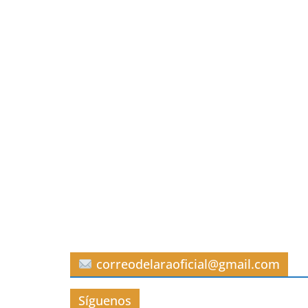
correodelaraoficial@gmail.com
Síguenos