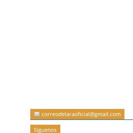
correodelaraoficial@gmail.com
Síguenos