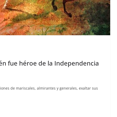
én fue héroe de la Independencia
cciones de mariscales, almi­rantes y gen­erales, exal­tar sus