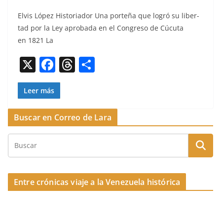
a
h
o
Elvis López His­to­ri­ador Una porteña que logró su lib­er­
c
re
m
tad por la Ley aproba­da en el Con­gre­so de Cúcu­ta
e
a
p
en 1821 La
b
d
ar
X
F
T
C
o
s
tir
a
h
o
o
c
re
m
Leer más
k
e
a
p
Buscar en Correo de Lara
b
d
ar
o
s
tir
o
k
Entre crónicas viaje a la Venezuela histórica