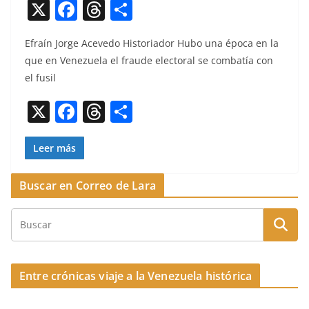
X
F
T
C
a
h
o
Efraín Jorge Aceve­do His­to­ri­ador Hubo una época en la
c
re
m
que en Venezuela el fraude elec­toral se com­bat­ía con
e
a
p
el fusil
b
d
ar
X
F
T
C
o
s
tir
a
h
o
o
c
re
m
Leer más
k
e
a
p
Buscar en Correo de Lara
b
d
ar
o
s
tir
o
k
Entre crónicas viaje a la Venezuela histórica