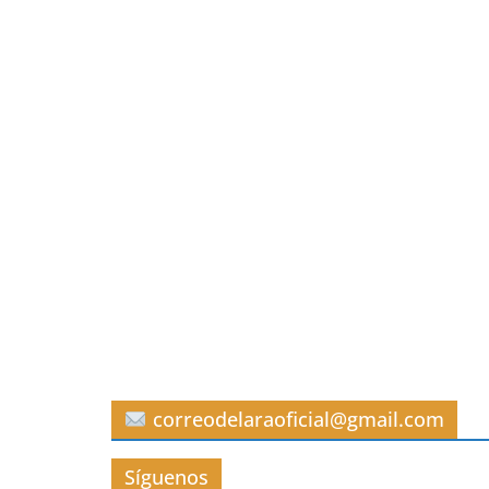
correodelaraoficial@gmail.com
Síguenos