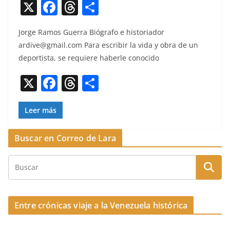
X
F
T
C
a
h
o
Jorge Ramos Guer­ra Bió­grafo e his­to­ri­ador
c
re
m
ardive@gmail.com
Para escribir la vida y obra de un
e
a
p
deportista, se requiere haber­le conocido
b
d
ar
X
F
T
C
o
s
tir
a
h
o
o
c
re
m
Leer más
k
e
a
p
Buscar en Correo de Lara
b
d
ar
o
s
tir
o
k
Entre crónicas viaje a la Venezuela histórica