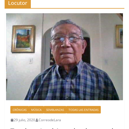
Locutor
CRÓNICAS
MÚSICA
SEMBLANZAS
TODAS LAS ENTRADAS
29 julio, 2020
CorreodeLara