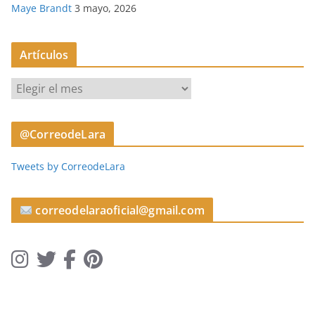
Maye Brandt
3 mayo, 2026
Artículos
A
r
t
@CorreodeLara
í
c
Tweets by CorreodeLara
u
l
o
correodelaraoficial@gmail.com
s