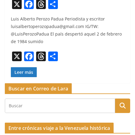
X
F
T
C
a
h
o
Luis Alber­to Per­o­zo Pad­ua Peri­odista y escritor
c
re
m
luisalbertoperozopadua@gmail.com
IG/TW:
e
a
p
@LuisPerozoPadua El país des­pertó aquel 2 de febrero
b
d
ar
de 1984 sumido
o
s
tir
X
F
T
C
o
a
h
o
k
c
re
m
Leer más
e
a
p
Buscar en Correo de Lara
b
d
ar
o
s
tir
o
k
Entre crónicas viaje a la Venezuela histórica