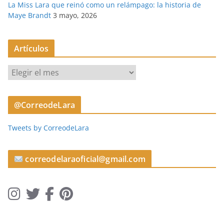
La Miss Lara que reinó como un relámpago: la historia de
Maye Brandt
3 mayo, 2026
Artículos
A
r
t
@CorreodeLara
í
c
Tweets by CorreodeLara
u
l
o
correodelaraoficial@gmail.com
s