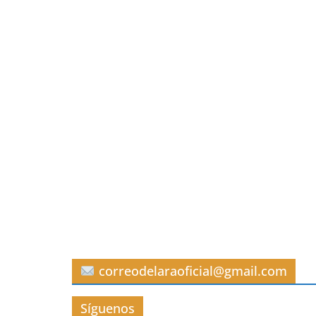
correodelaraoficial@gmail.com
Síguenos