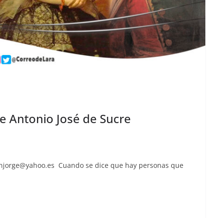
 de Antonio José de Sucre
injorge@yahoo.es
Cuan­do se dice que hay per­sonas que