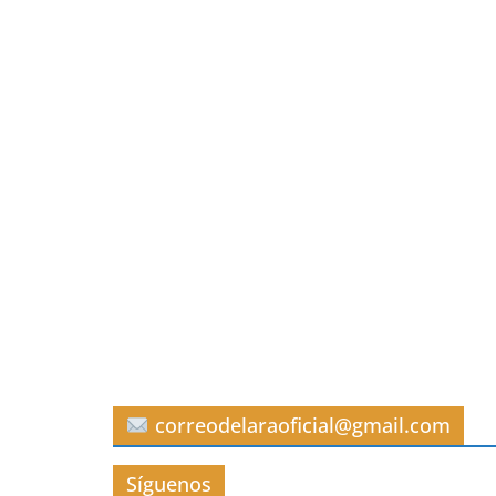
correodelaraoficial@gmail.com
Síguenos