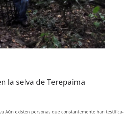
en la selva de Terepaima
va Aún exis­ten per­sonas que con­stan­te­mente han tes­ti­fi­ca­