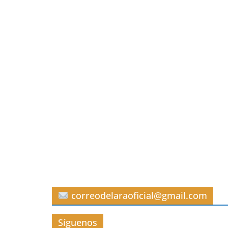
correodelaraoficial@gmail.com
Síguenos