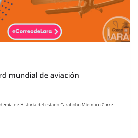
ord mundial de aviación
d­e­mia de His­to­ria del esta­do Carabobo Miem­bro Cor­re­