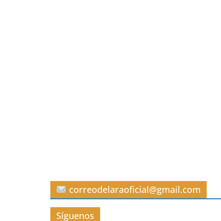
correodelaraoficial@gmail.com
Síguenos