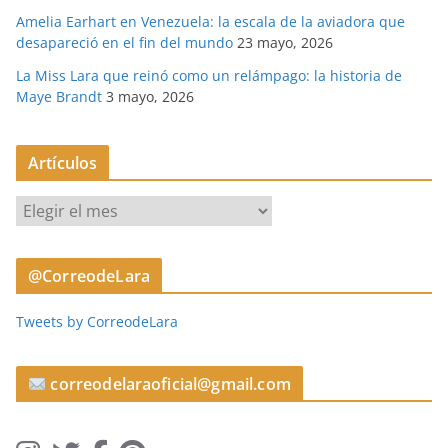
Amelia Earhart en Venezuela: la escala de la aviadora que
desapareció en el fin del mundo
23 mayo, 2026
La Miss Lara que reinó como un relámpago: la historia de
Maye Brandt
3 mayo, 2026
Artículos
A
r
t
@CorreodeLara
í
c
Tweets by CorreodeLara
u
l
o
correodelaraoficial@gmail.com
s