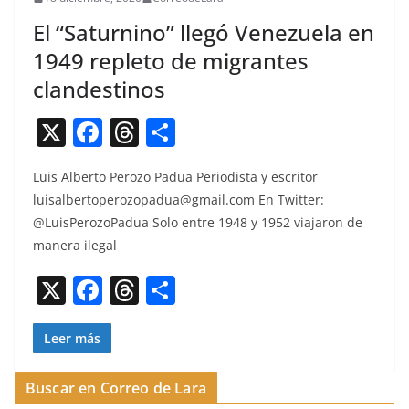
El “Saturnino” llegó Venezuela en
1949 repleto de migrantes
clandestinos
X
F
T
C
a
h
o
Luis Alber­to Per­o­zo Pad­ua Peri­odista y escritor
c
re
m
luisalbertoperozopadua@gmail.com
En Twit­ter:
e
a
p
@LuisPerozoPadua Solo entre 1948 y 1952 via­jaron de
b
d
ar
man­era ilegal
o
s
tir
X
F
T
C
o
a
h
o
k
c
re
m
Leer más
e
a
p
Buscar en Correo de Lara
b
d
ar