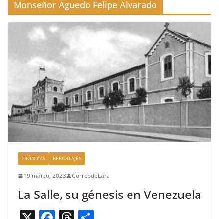
Monseñor Aguedo Felipe Alvarado
CRÓNICAS
REPORTAJES
19 marzo, 2023
CorreodeLara
La Salle, su génesis en Venezuela
X
F
T
C