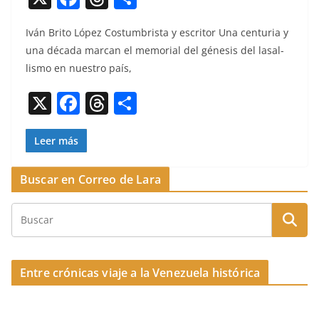
a
h
o
Iván Brito López Cos­tum­brista y escritor Una cen­turia y
c
re
m
una déca­da mar­can el memo­r­i­al del géne­sis del lasal­
e
a
p
lis­mo en nue­stro país,
b
d
ar
X
F
T
C
o
s
tir
a
h
o
o
c
re
m
Leer más
k
e
a
p
Buscar en Correo de Lara
b
d
ar
o
s
tir
o
k
Entre crónicas viaje a la Venezuela histórica