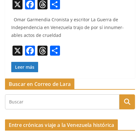
X
F
T
C
a
h
o
Omar Gar­men­dia Cro­nista y escritor La Guer­ra de
c
re
m
Inde­pen­den­cia en Venezuela tra­jo de por sí innu­mer­
e
a
p
ables actos de crueldad
b
d
ar
X
F
T
C
o
s
tir
a
h
o
o
c
re
m
Leer más
k
e
a
p
Buscar en Correo de Lara
b
d
ar
o
s
tir
o
k
Entre crónicas viaje a la Venezuela histórica