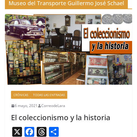
Museo del Transporte Guillermo José Schael
CRÓNICAS
TODAS LAS ENTRADAS
6 mayo, 2021
CorreodeLara
El coleccionismo y la historia
X
F
T
C