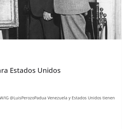
para Estados Unidos
tor TW/IG @LuisPerozoPadua Venezuela y Esta­dos Unidos tienen