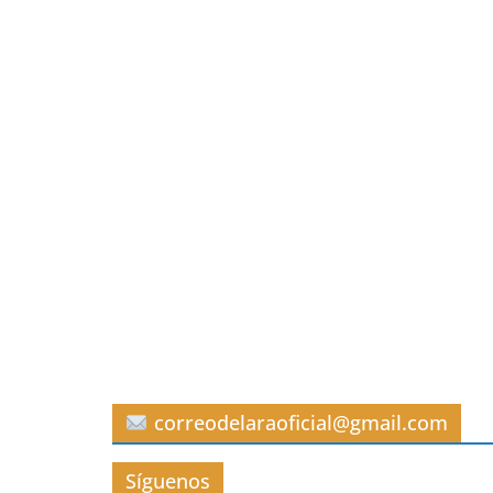
correodelaraoficial@gmail.com
Síguenos