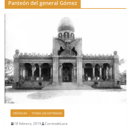
Panteón del general Gómez
CRÓNICAS
TODAS LAS ENTRADAS
18 febrero, 2019
CorreodeLara