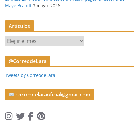
Maye Brandt
3 mayo, 2026
Artículos
A
r
t
@CorreodeLara
í
c
Tweets by CorreodeLara
u
l
o
correodelaraoficial@gmail.com
s