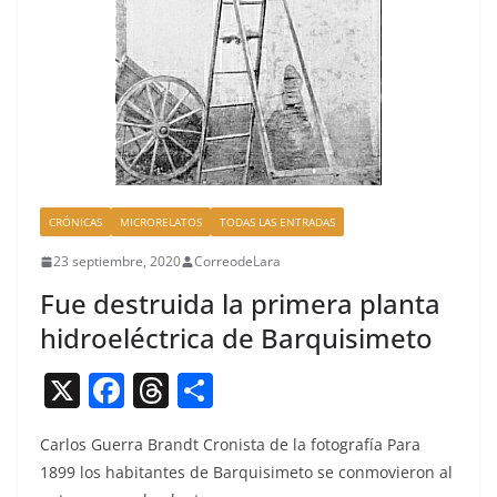
CRÓNICAS
MICRORELATOS
TODAS LAS ENTRADAS
23 septiembre, 2020
CorreodeLara
Fue destruida la primera planta
hidroeléctrica de Barquisimeto
X
F
T
C
a
h
o
Car­los Guer­ra Brandt Cro­nista de la fotografía Para
c
re
m
1899 los habi­tantes de Bar­quisime­to se con­movieron al
e
a
p