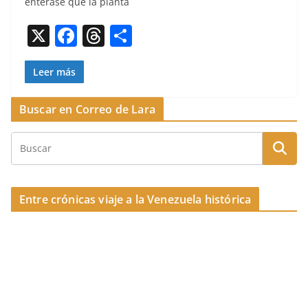
enterase que la planta
b
d
ar
X
F
T
C
o
s
tir
a
h
o
o
c
re
m
Leer más
k
e
a
p
Buscar en Correo de Lara
b
d
ar
o
s
tir
o
k
Entre crónicas viaje a la Venezuela histórica