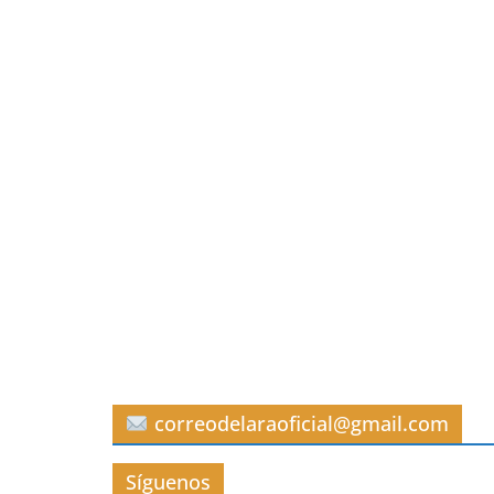
correodelaraoficial@gmail.com
Síguenos