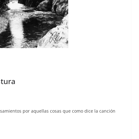
stura
amien­tos por aque­l­las cosas que como dice la can­ción