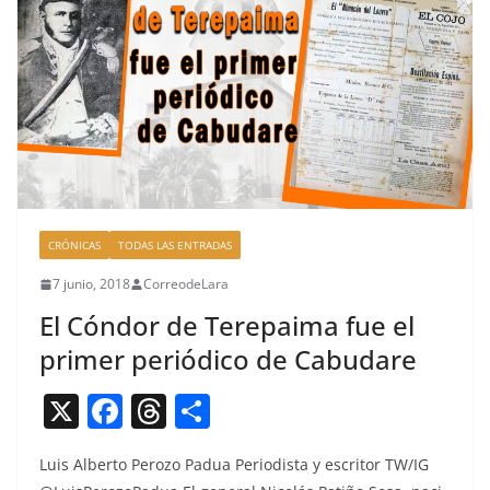
o
s
tir
o
k
CRÓNICAS
TODAS LAS ENTRADAS
7 junio, 2018
CorreodeLara
El Cóndor de Terepaima fue el
primer periódico de Cabudare
X
F
T
C
a
h
o
Luis Alber­to Per­o­zo Pad­ua Peri­odista y escritor TW/IG
c
re
m