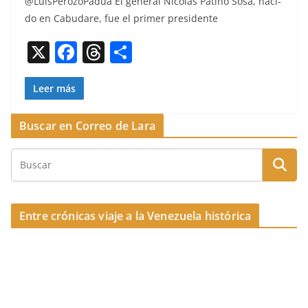
@LuisPerozoPadua El gen­er­al Nicolás Patiño Sosa, naci­
e
a
p
do en Cabu­dare, fue el primer presidente
b
d
ar
X
F
T
C
o
s
tir
a
h
o
o
c
re
m
Leer más
k
e
a
p
Buscar en Correo de Lara
b
d
ar
o
s
tir
o
k
Entre crónicas viaje a la Venezuela histórica