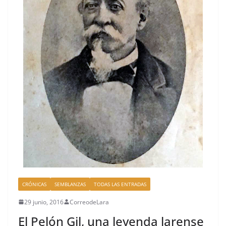
k
CRÓNICAS
SEMBLANZAS
TODAS LAS ENTRADAS
29 junio, 2016
CorreodeLara
El Pelón Gil, una leyenda larense