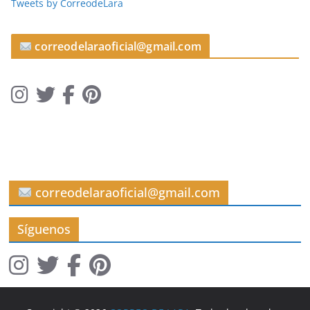
Tweets by CorreodeLara
u
l
o
correodelaraoficial@gmail.com
s
correodelaraoficial@gmail.com
Síguenos