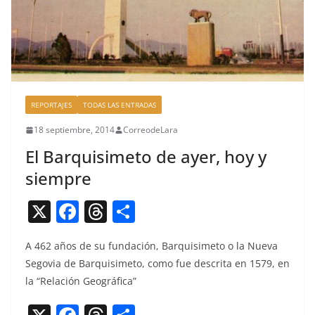
REPORTAJES
TODAS LAS ENTRADAS
18 septiembre, 2014
CorreodeLara
El Barquisimeto de ayer, hoy y
siempre
X
F
T
C
a
h
o
A 462 años de su fun­dación, Bar­quisime­to o la Nue­va
c
re
m
Segovia de Bar­quisime­to, como fue descri­ta en 1579, en
e
a
p
la “Relación Geográfica”
b
d
ar