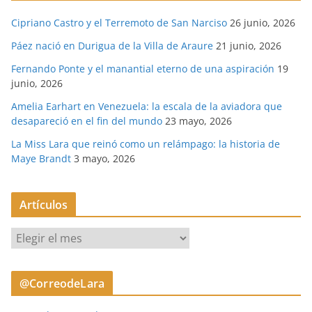
Cipriano Castro y el Terremoto de San Narciso
26 junio, 2026
Páez nació en Durigua de la Villa de Araure
21 junio, 2026
Fernando Ponte y el manantial eterno de una aspiración
19
junio, 2026
Amelia Earhart en Venezuela: la escala de la aviadora que
desapareció en el fin del mundo
23 mayo, 2026
La Miss Lara que reinó como un relámpago: la historia de
Maye Brandt
3 mayo, 2026
Artículos
A
r
t
@CorreodeLara
í
c