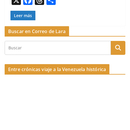
X
F
T
C
o
s
tir
a
h
o
o
c
re
m
Leer más
k
e
a
p
Buscar en Correo de Lara
b
d
ar
o
s
tir
o
k
Entre crónicas viaje a la Venezuela histórica