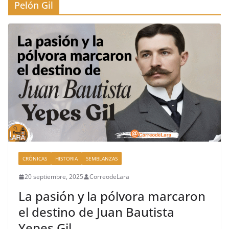
Pelón Gil
CRÓNICAS
HISTORIA
SEMBLANZAS
20 septiembre, 2025
CorreodeLara
La pasión y la pólvora marcaron
el destino de Juan Bautista
Yepes Gil