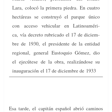
Lara, colocó la primera piedra.
En cua­tro
hec­táreas se con­struyó el par­que
úni­co
con
acce­so vehic­u­lar en Lati­noaméri­
ca,
vía decre­to rubri­ca­do el 17 de diciem­
bre de
1930,
el pres­i­dente de la enti­dad
region­al,
gen­er­al Eusto­quio Gómez, dio
el
ejecútese
de la obra, real­izán­dose su
inau­gu­ración
el 17 de diciem­bre de 1933
Esa tarde, el capitán español abrió caminos