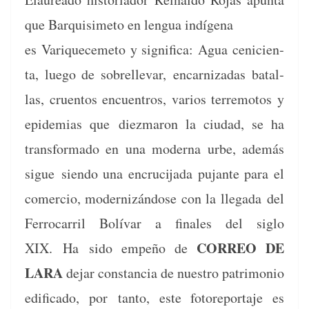
que Bar­quisime­to en lengua indígena
es Varique­ceme­to y sig­nifi­ca: Agua ceni­cien­
ta, luego de sobrell­e­var,
encar­nizadas batal­
las, cru­en­tos encuen­tros, var­ios ter­re­mo­tos y
epi­demias que
diez­maron la ciu­dad, se ha
trans­for­ma­do en una mod­er­na urbe, además
sigue
sien­do una encru­ci­ja­da pujante para el
com­er­cio, mod­ern­izán­dose con la lle­ga­da
del
Fer­ro­car­ril Bolí­var a finales del siglo
CORREO DE
XIX.
Ha
sido empeño de
LARA
dejar con­stan­cia de nue­stro pat­ri­mo­nio
edi­fi­ca­do, por
tan­to, este fotore­por­ta­je es