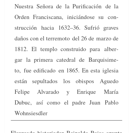
Nues­tra Seño­ra de la Purifi­cación
de la
Orden Fran­cis­cana, ini­cián­dose su con­
struc­ción
hacia 1632–36. Sufrió graves
daños con el ter­re­mo­to
del 26 de mar­zo de
1812. El tem­p­lo con­stru­i­do para
alber­
gar
la primera cat­e­dral de
Bar­quisime­
to,
fue edi­fi­ca­do
en 1865. En esta igle­sia
están sepul­ta­dos
los
obis­pos
Ague­do
Felipe Alvara­do y Enrique
María
Dubuc,
así como el padre Juan
Pablo
Wohn­sies­dler
E
lau­rea­do his­to­ri­ador Reinal­do Rojas apun­ta