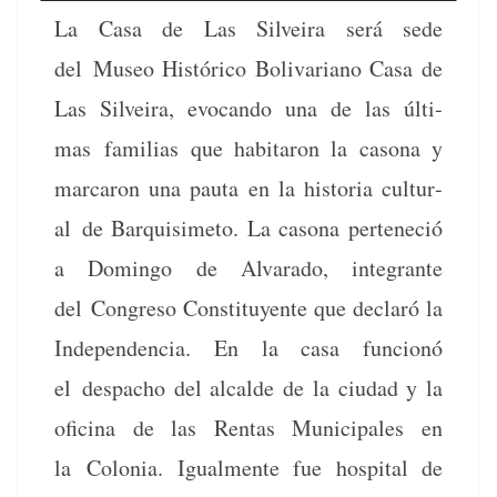
La Casa de Las Sil­veira será sede
del Museo Históri­co Boli­var­i­ano Casa de
Las Sil­veira, evo­can­do una de las últi­
mas famil­ias que habitaron la casona y
mar­caron una pau­ta en la his­to­ria cul­tur­
al de Bar­quisime­to. La casona perteneció
a Domin­go de Alvara­do, inte­grante
del Con­gre­so Con­sti­tuyente que declaró la
Inde­pen­den­cia. En la casa fun­cionó
el despa­cho del alcalde de la ciu­dad y la
ofic­i­na de las Rentas Munic­i­pales en
la Colo­nia. Igual­mente fue hos­pi­tal de