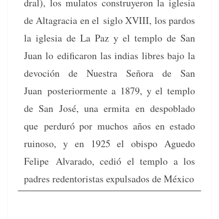
dral), los mulatos con­struyeron la igle­sia
de Alt­a­gra­cia en el siglo XVIII, los par­dos
la igle­sia de La Paz y el tem­p­lo de San
Juan lo edi­fi­caron las indias libres bajo la
devo­ción de Nues­tra Seño­ra de San
Juan pos­te­ri­or­mente a 1879, y el tem­p­lo
de San José, una ermi­ta en despobla­do
que per­duró por muchos años en esta­do
ruinoso, y en 1925 el obis­po Ague­do
Felipe Alvara­do, cedió el tem­p­lo a los
padres reden­toris­tas expul­sa­dos de México