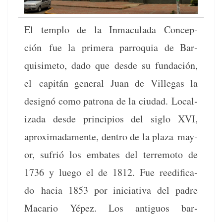
El tem­p­lo de la Inmac­u­la­da Con­cep­
ción fue la primera par­ro­quia de Bar­
quisime­to, dado que des­de su fun­dación,
el capitán gen­er­al Juan de Vil­le­gas la
designó como patrona de la ciu­dad. Local­
iza­da des­de prin­ci­p­ios del siglo XVI,
aprox­i­mada­mente, den­tro de la plaza may­
or, sufrió los embat­es del ter­re­mo­to de
1736 y luego el de 1812. Fue reed­i­fi­ca­
do hacia 1853 por ini­cia­ti­va del padre
Macario Yépez. Los antigu­os bar­