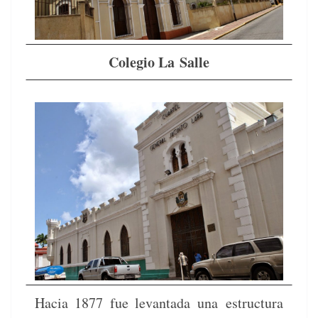
Cole­gio La Salle
Hacia 1877 fue lev­an­ta­da una estruc­tura