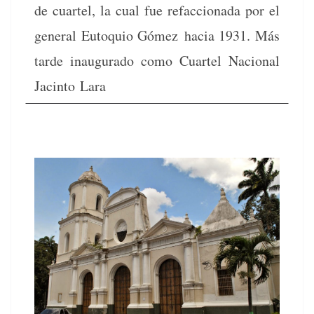
de cuar­tel, la cual fue refac­ciona­da por el
gen­er­al Euto­quio Gómez hacia 1931. Más
tarde inau­gu­ra­do como Cuar­tel Nacional
Jac­in­to Lara