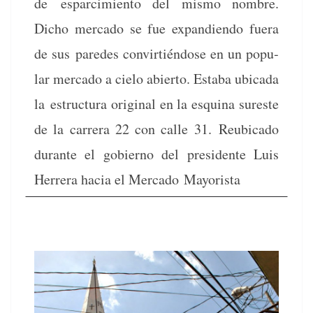
de esparcimien­to del mis­mo nom­bre.
Dicho mer­ca­do se fue expan­di­en­do fuera
de sus pare­des con­vir­tién­dose en un pop­u­
lar mer­ca­do a cielo abier­to. Esta­ba ubi­ca­da
la estruc­tura orig­i­nal en la esquina sureste
de la car­rera 22 con calle 31. Reubi­ca­do
durante el gob­ier­no del pres­i­dente Luis
Her­rera hacia el Mer­ca­do Mayorista