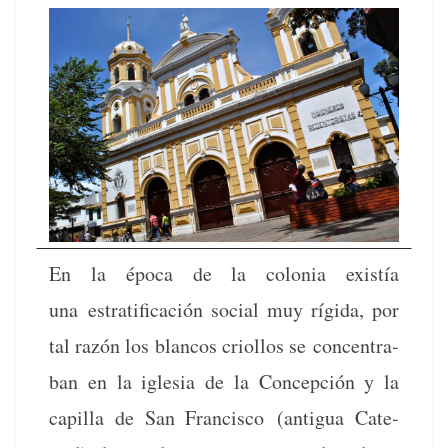
En la época de la colo­nia existía
una estrat­i­fi­cación social muy rígi­da, por
tal razón los blan­cos criol­los se con­cen­tra­
ban en la igle­sia de la Con­cep­ción y la
capil­la de San Fran­cis­co (antigua Cat­e­