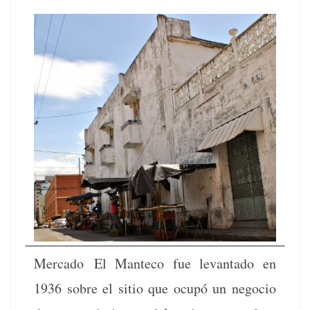
Mer­ca­do El Man­te­co fue lev­an­ta­do en
1936 sobre el sitio que ocupó un nego­cio