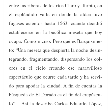
entre las rib­eras de los ríos Claro y
Tur­bio, en
el esplén­di­do valle en donde la aldea tuvo
fugas­es asien­tos has­ta
1563, cuan­do decidió
estable­cerse en la bucóli­ca mese­ta que hoy
ocu­pa.
Como
inciso: Pero qué es Bar­quisime­
to: “Una mese­ta que despier­ta la noche
desin­
te­gran­do, frag­men­tan­do, dis­per­san­do los col­
ores en el cielo cre­an­do ese
mar­avil­loso
espec­tácu­lo que ocurre cada tarde y ha servi­
do para apo­dar la
ciu­dad. A fin de cuen­tas la
búsque­da de El Dora­do es el fin del crepús­cu­
lo”.
Así la describe Car­los Eduar­do López,