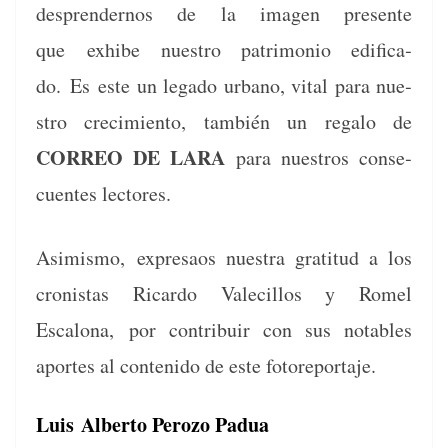
despren­der­nos de la ima­gen pre­sente
que
exhibe nue­stro pat­ri­mo­nio edi­fi­ca­
do.
Es
este un lega­do urbano, vital para nue­
stro crec­imien­to, tam­bién un rega­lo de
CORREO DE LARA
para nue­stros con­se­
cuentes lectores.
Asimis­mo,
expre­saos nues­tra grat­i­tud a los
cro­nistas Ricar­do Vale­cil­los y Romel
Escalona,
por con­tribuir con sus nota­bles
aportes al con­tenido de este fotoreportaje.
Luis
Alberto Perozo Padua