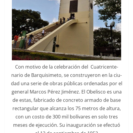
Con moti­vo de la cel­e­bración del Cua­tri­cen­te­
nario de Bar­quisime­to, se con­struyeron en la ciu­
dad una serie de obras públi­cas orde­nadas por el
gen­er­al Mar­cos Pérez Jiménez. El Obelis­co es una
de estas, fab­ri­ca­do de con­cre­to arma­do de base
rec­tan­gu­lar que alcan­za los 75 met­ros de altura,
con un cos­to de 300 mil bolí­vares en solo tres
meses de eje­cu­ción. Su inau­gu­ración se efec­tuó