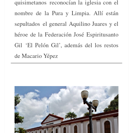
quisimetanos reconocían la igle­sia con el
nom­bre de la Pura y Limpia. Allí están
sepul­ta­dos el gen­er­al Aquili­no Juares y el
héroe de la Fed­eración José Espir­i­tu­san­to
Gil ‘El Pelón Gil’, además del los restos
de Macario Yépez