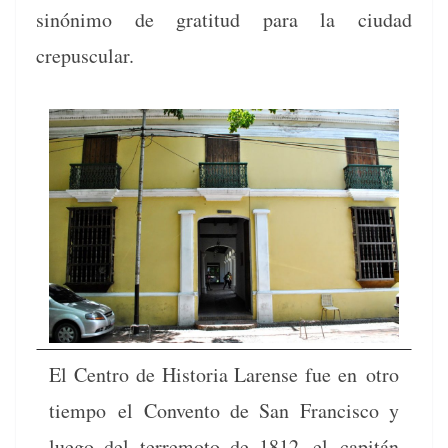
sinón­i­mo de grat­i­tud para la ciu­dad
crepuscular.
El Cen­tro de His­to­ria Larense fue en otro
tiem­po
el Con­ven­to de San Fran­cis­co y
luego del
ter­re­mo­to de 1812, el capitán