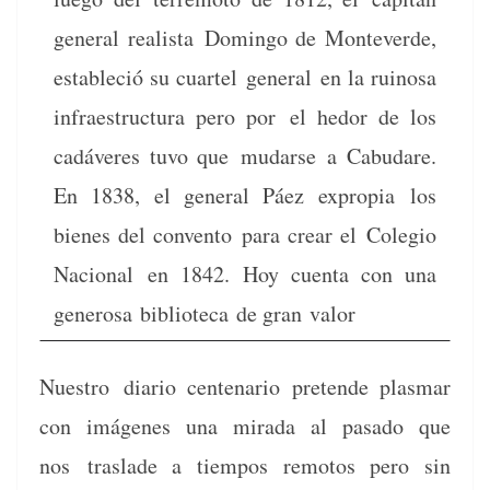
gen­er­al real­ista
Domin­go de Mon­teverde,
estable­ció su cuar­tel
gen­er­al en la ruinosa
infraestruc­tura pero por
el hedor de los
cadáveres tuvo que mudarse
a Cabu­dare.
En 1838, el gen­er­al Páez expropia
los
bienes del con­ven­to para crear el
Cole­gio
Nacional
en 1842. Hoy cuen­ta con una
gen­erosa
bib­liote­ca de gran valor
Nue­stro
diario cen­te­nario pre­tende plas­mar
con imá­genes una mira­da al pasa­do que
nos
traslade a tiem­pos remo­tos pero sin