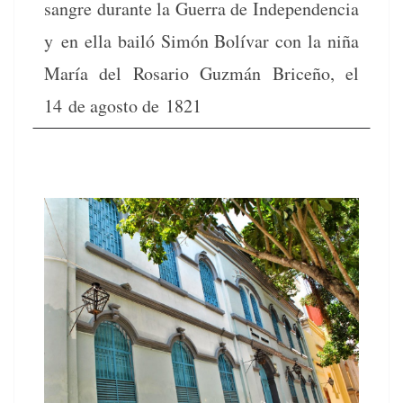
san­gre durante la Guer­ra de Inde­pen­den­cia
y en ella bailó Simón Bolí­var con la niña
María del Rosario Guzmán Briceño, el
14 de agos­to de 1821