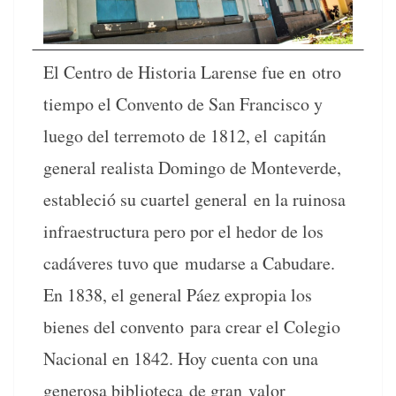
El Cen­tro de His­to­ria Larense fue en otro
tiem­po el Con­ven­to de San Fran­cis­co y
luego del ter­re­mo­to de 1812, el capitán
gen­er­al real­ista Domin­go de Mon­teverde,
estable­ció su cuar­tel gen­er­al en la ruinosa
infraestruc­tura pero por el hedor de los
cadáveres tuvo que mudarse a Cabu­dare.
En 1838, el gen­er­al Páez expropia los
bienes del con­ven­to para crear el Cole­gio
Nacional en 1842. Hoy cuen­ta con una
gen­erosa bib­liote­ca de gran valor