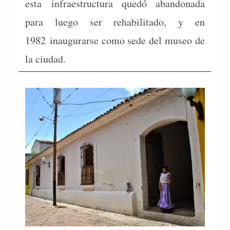
esta infraestruc­tura quedó aban­don­a­da
para luego ser reha­bil­i­ta­do, y en
1982 inau­gu­rarse como sede del museo de
la ciudad.