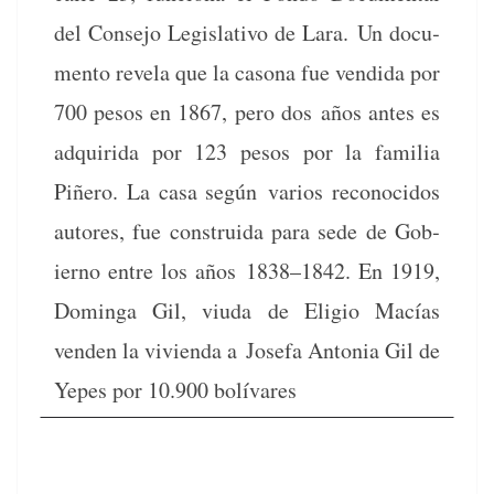
del Con­se­jo Leg­isla­ti­vo de Lara. Un doc­u­
men­to rev­ela que la casona fue ven­di­da por
700 pesos en 1867, pero dos años antes es
adquiri­da por 123 pesos por la famil­ia
Piñero. La casa según var­ios recono­ci­dos
autores, fue con­stru­i­da para sede de Gob­
ier­no entre los años 1838–1842. En 1919,
Domin­ga Gil, viu­da de Eli­gio Macías
venden la vivien­da a Jose­fa Anto­nia Gil de
Yepes por 10.900 bolívares