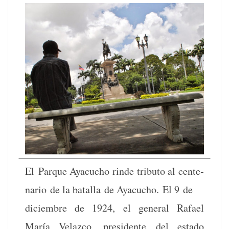
El Par­que Ayacu­cho rinde trib­u­to al cen­te­
nario
de la batal­la de Ayacu­cho.
El 9 de
diciem­bre de 1924,
el gen­er­al Rafael
María Velaz­co, pres­i­dente
del esta­do