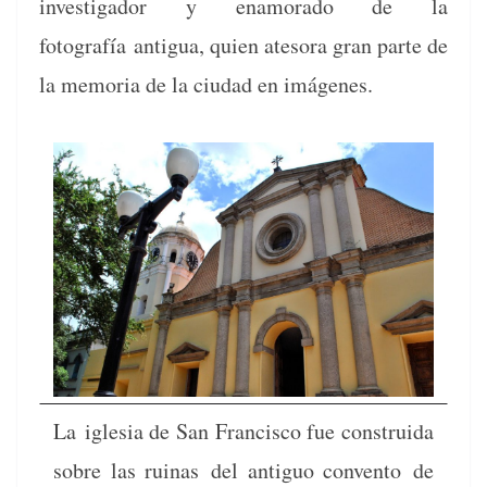
inves­ti­gador y enam­ora­do de la
fotografía
antigua, quien ate­so­ra gran parte de
la memo­ria de la ciu­dad en imágenes.
La igle­sia de San Fran­cis­co fue con­stru­i­da
sobre las ruinas
del antiguo con­ven­to de