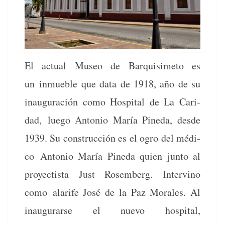
El actu­al Museo de Bar­quisime­to es
un inmue­ble que data de 1918, año de su
inau­gu­ración como Hos­pi­tal de La Cari­
dad, luego Anto­nio María Pine­da, des­de
1939. Su con­struc­ción es el ogro del médi­
co Anto­nio María Pine­da quien jun­to al
proyec­tista Just Rosem­berg. Inter­vi­no
como alar­ife José de la Paz Morales. Al
inau­gu­rarse el nue­vo hos­pi­tal,