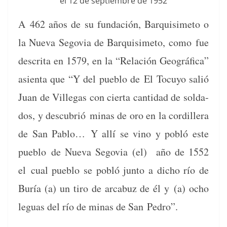
el 12 de sep­tiem­bre de 1952
A
462 años de su fun­dación, Bar­quisime­to o
la Nue­va Segovia de Bar­quisime­to, como
fue
descri­ta en 1579, en la “Relación Geográ­fi­ca”
asien­ta que “Y del pueblo de
El Tocuyo sal­ió
Juan de Vil­le­gas con cier­ta can­ti­dad de sol­da­
dos, y des­cubrió
minas de oro en la cordillera
de San Pablo… Y allí se vino y pobló este
pueblo
de Nue­va Segovia (el) año de 1552
el
cual pueblo se pobló jun­to a dicho río de
Buría (a) un tiro de arcabuz de él y
(a) ocho
leguas del río de minas de San Pedro”.