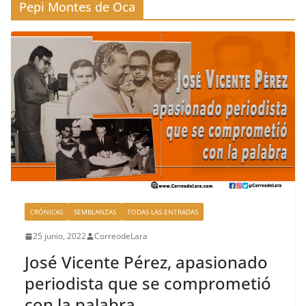
Pepi Montes de Oca
CRÓNICAS
SEMBLANZAS
TODAS LAS ENTRADAS
25 junio, 2022
CorreodeLara
José Vicente Pérez, apasionado
periodista que se comprometió
con la palabra