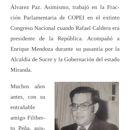
Álvarez Paz. Asimis­mo, tra­ba­jó en la Frac­
ción Par­la­men­taria de COPEI en el extin­to
Con­gre­so Nacional cuan­do Rafael Caldera era
pres­i­dente de la Repúbli­ca. Acom­pañó a
Enrique Men­doza durante su pas­an­tía por la
Alcaldía de Sucre y la Gob­er­nación del esta­do
Miranda.
Muchos años
antes, con su
entrañable
ami­go Fil­ib­er­
to Peña, asi­s­