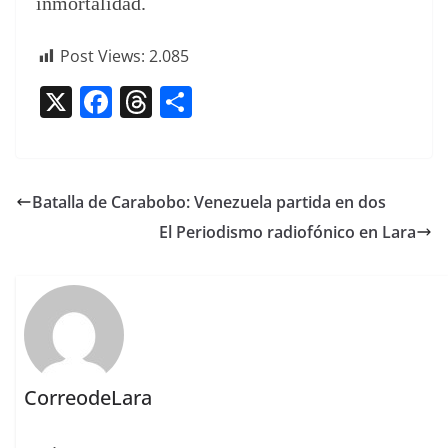
inmortalidad.
Post Views:
2.085
X
F
T
C
a
h
o
c
re
m
e
a
p
Batalla de Carabobo: Venezuela partida en dos
b
d
ar
El Periodismo radiofónico en Lara
o
s
tir
o
k
CorreodeLara