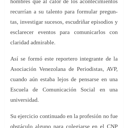
hom­bres que al calor de los acon­tec­imien­tos
recur­rían a su tal­en­to para for­mu­lar pre­gun­
tas, inves­ti­gar suce­sos, escu­d­riñar episo­dios y
esclare­cer even­tos para comu­ni­car­los con
clar­i­dad admirable.
Así se for­mó este reportero inte­grante de la
Aso­ciación Vene­zolana de Peri­odis­tas, AVP,
cuan­do aún esta­ba lejos de pen­sarse en una
Escuela de Comu­ni­cación Social en una
universidad.
Su ejer­ci­cio con­tin­u­a­do en la pro­fe­sión no fue
obstácu­lo alguno para cole­gia­rse en el CNP