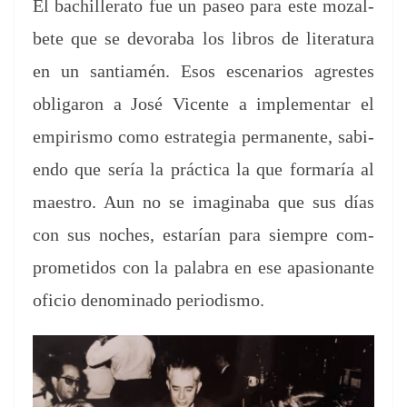
El bachiller­a­to fue un paseo para este mozal­
bete que se devor­a­ba los libros de lit­er­atu­ra
en un san­ti­amén. Esos esce­nar­ios agrestes
obligaron a José Vicente a imple­men­tar el
empiris­mo como estrate­gia per­ma­nente, sabi­
en­do que sería la prác­ti­ca la que for­maría al
mae­stro. Aun no se imag­in­a­ba que sus días
con sus noches, estarían para siem­pre com­
pro­meti­dos con la pal­abra en ese apa­sio­n­ante
ofi­cio denom­i­na­do periodismo.