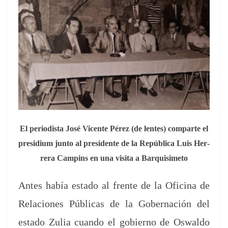
El peri­odista José Vicente Pérez (de lentes) com­parte el
pre­sid­i­um jun­to al pres­i­dente de la Repúbli­ca Luis Her­
rera Campins en una visi­ta a Barquisimeto
Antes había esta­do al frente de la Ofic­i­na de
Rela­ciones Públi­cas de la Gob­er­nación del
esta­do Zulia cuan­do el gob­ier­no de Oswal­do