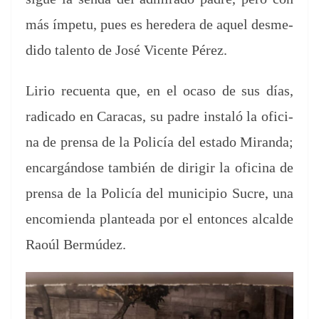
más ímpetu, pues es hered­era de aquel desme­
di­do tal­en­to de José Vicente Pérez.
Lirio recuen­ta que, en el oca­so de sus días,
rad­i­ca­do en Cara­cas, su padre instaló la ofic­i­
na de pren­sa de la Policía del esta­do Miran­da;
encar­gán­dose tam­bién de diri­gir la ofic­i­na de
pren­sa de la Policía del munici­pio Sucre, una
encomien­da plantea­da por el entonces alcalde
Raoúl Bermúdez.