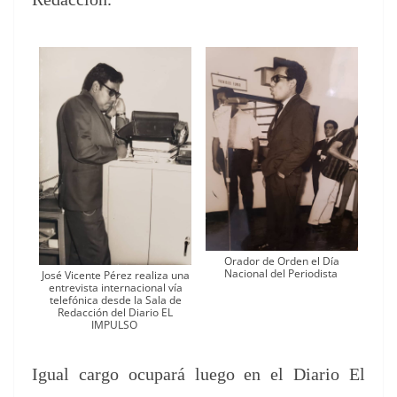
Orador de Orden el Día
Nacional del Periodista
José Vicente Pérez real­iza una
entre­vista inter­na­cional vía
tele­fóni­ca des­de la Sala de
Redac­ción del Diario EL
IMPULSO
Igual car­go ocu­pará luego en el Diario El