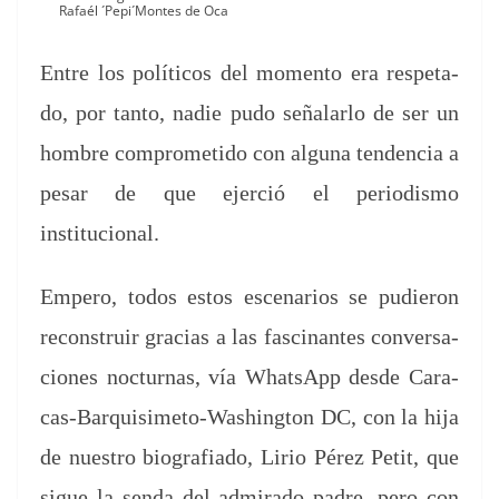
Rafaél ´Pepi´Montes de Oca
Entre los políti­cos del momen­to era respeta­
do, por tan­to, nadie pudo señalar­lo de ser un
hom­bre com­pro­meti­do con algu­na ten­den­cia a
pesar de que ejer­ció el peri­odis­mo
institucional.
Empero, todos estos esce­nar­ios se pudieron
recon­stru­ir gra­cias a las fasci­nantes con­ver­sa­
ciones noc­tur­nas, vía What­sApp des­de Cara­
cas-Bar­quisime­to-Wash­ing­ton DC, con la hija
de nue­stro biografi­a­do, Lirio Pérez Petit, que
sigue la sen­da del admi­ra­do padre, pero con