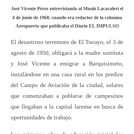
José Vicente Pérez entre­vi­s­tan­do al Musiú Lacav­alerí el
4 de junio de 1968, cuan­do era redac­tor de la colum­na
Aerop­uer­to que pub­li­ca­ba el Diario EL IMPULSO
El desas­troso ter­re­mo­to de El Tocuyo, el 3 de
agos­to de 1950, obligará a la madre susti­tu­ta
y José Vicente a emi­grar a Bar­quisime­to,
instalán­dose en una casa rur­al en los pre­dios
del Cam­po de Aviación de la ciu­dad, solares
que comen­z­a­ban a poblarse de campesinos
que lle­ga­ban a la cap­i­tal larense en bus­ca de
opor­tu­nidades de trabajo.