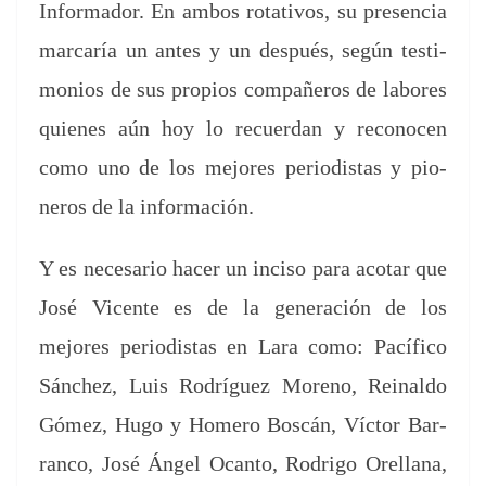
Infor­mador. En ambos rota­tivos, su pres­en­cia
mar­caría un antes y un después, según tes­ti­
mo­nios de sus pro­pios com­pañeros de labores
quienes aún hoy lo recuer­dan y recono­cen
como uno de los mejores peri­odis­tas y pio­
neros de la información.
Y es nece­sario hac­er un inciso para aco­tar que
José Vicente es de la gen­eración de los
mejores peri­odis­tas en Lara como: Pací­fi­co
Sánchez, Luis Rodríguez Moreno, Reinal­do
Gómez, Hugo y Home­ro Boscán, Víc­tor Bar­
ran­co, José Ángel Ocan­to, Rodri­go Orel­lana,