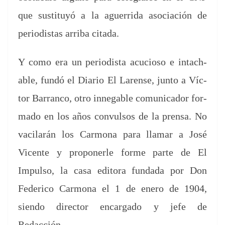
que susti­tuyó a la aguer­ri­da aso­ciación de
peri­odis­tas arri­ba citada.
Y como era un peri­odista acu­cioso e intach­
able, fundó el Diario El Larense, jun­to a Víc­
tor Bar­ran­co, otro innegable comu­ni­cador for­
ma­do en los años con­vul­sos de la pren­sa. No
vac­ilarán los Car­mona para lla­mar a José
Vicente y pro­pon­er­le forme parte de El
Impul­so, la casa edi­to­ra fun­da­da por Don
Fed­eri­co Car­mona el 1 de enero de 1904,
sien­do direc­tor encar­ga­do y jefe de
Redacción.