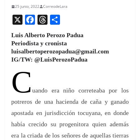
25 junio, 2022
CorreodeLara
X
F
T
C
a
h
o
Luis Alberto Perozo Padua
c
re
m
Periodista y cronista
e
a
p
luisalbertoperozopadua@gmail.com
b
d
ar
IG/TW: @LuisPerozoPadua
o
s
tir
C
o
k
uan­do era niño cor­rete­a­ba por los
potreros de una hacien­da de caña y gana­do
apos­ta­da en juris­dic­ción tocuyana, en donde
había cre­ci­do su prog­en­i­to­ra quien además
era la cri­a­da de los señores de aque­l­las tier­ras