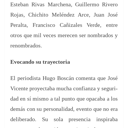
Este­ban Rivas Marchena, Guiller­mo Rivero
Rojas, Chi­chi­to Melén­dez Arce, Juan José
Per­al­ta, Fran­cis­co Cañiza­les Verde, entre
otros que mil veces mere­cen ser nom­bra­dos y
renombrados.
Evo­can­do su trayectoria
El peri­odista Hugo Boscán comen­ta que José
Vicente proyecta­ba mucha con­fi­an­za y seguri­
dad en sí mis­mo a tal pun­to que opaca­ba a los
demás con su per­son­al­i­dad, even­to que no era
delib­er­a­do. Su sola pres­en­cia inspira­ba