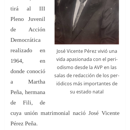
tirá al III
Pleno Juve­nil
de Acción
Democráti­ca
real­iza­do en
José Vicente Pérez vivió una
vida apa­sion­a­da con el peri­
1964, en
odis­mo des­de la AVP en las
donde cono­ció
salas de redac­ción de los per­
a Martha
iódi­cos más impor­tantes de
su esta­do natal
Peña, her­mana
de Fili, de
cuya unión mat­ri­mo­ni­al nació José Vicente
Pérez Peña.