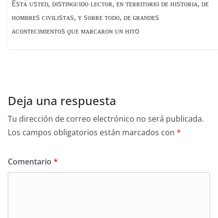
Esᴛᴀ́ ᴜsᴛᴇᴅ, ᴅɪsᴛɪɴɢᴜɪᴅᴏ ʟᴇᴄᴛᴏʀ, ᴇɴ ᴛᴇʀʀɪᴛᴏʀɪᴏ ᴅᴇ ʜɪsᴛᴏʀɪᴀ, ᴅᴇ
ʜᴏᴍʙʀᴇs ᴄɪᴠɪʟɪsᴛᴀs, ʏ sᴏʙʀᴇ ᴛᴏᴅᴏ, ᴅᴇ ɢʀᴀɴᴅᴇs
ᴀᴄᴏɴᴛᴇᴄɪᴍɪᴇɴᴛᴏs ϙᴜᴇ ᴍᴀʀᴄᴀʀᴏɴ ᴜɴ ʜɪᴛo
Deja una respuesta
Tu dirección de correo electrónico no será publicada.
Los campos obligatorios están marcados con
*
Comentario
*