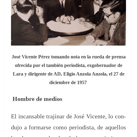
José Vicente Pérez toman­do nota en la rue­da de pren­sa
ofre­ci­da por el tam­bién peri­odista, exgob­er­nador de
Lara y diri­gente de AD, Eli­gio Anzo­la Anzo­la, el 27 de
diciem­bre de 1957
Hom­bre de medios
El incans­able tra­ji­nar de José Vicente, lo con­
du­jo a for­marse como peri­odista, de aque­l­los