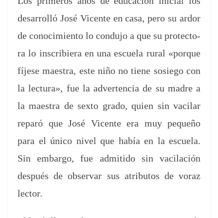
Los primeros años de edu­cación ini­cial los
desar­rol­ló José Vicente en casa, pero su ardor
de conocimien­to lo con­du­jo a que su pro­tec­to­
ra lo inscri­biera en una escuela rur­al «porque
fíjese maes­tra, este niño no tiene sosiego con
la lec­tura», fue la adver­ten­cia de su madre a
la maes­tra de sex­to gra­do, quien sin vac­ilar
reparó que José Vicente era muy pequeño
para el úni­co niv­el que había en la escuela.
Sin embar­go, fue admi­ti­do sin vac­ilación
después de obser­var sus atrib­u­tos de voraz
lector.