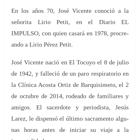
En los años 70, José Vicente cono­ció a la
señori­ta Lirio Petit, en el Diario EL
IMPULSO, con quien casará en 1978, pro­cre­
an­do a Lirio Pérez Petit.
José Vicente nació en El Tocuyo el 8 de julio
de 1942, y fal­l­e­ció de un paro res­pi­ra­to­rio en
la Clíni­ca Acos­ta Ortiz de Bar­quisime­to, el 2
de octubre de 2014, rodea­do de famil­iares y
ami­gos. El sac­er­dote y peri­odista, Jesús
Larez, le dis­pen­só el últi­mo sacra­men­to algu­
nas horas antes de ini­ciar su via­je a la