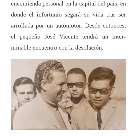
encomien­da per­son­al en la cap­i­tal del país, en
donde el infor­tu­nio segará su vida tras ser
arrol­la­da por un auto­mo­tor. Des­de entonces,
el pequeño José Vicente ten­drá un inter­
minable encuen­tro con la desolación.