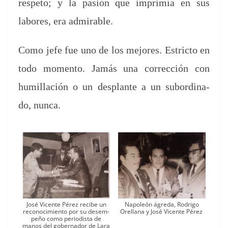
respeto; y la pasión que imprimía en sus
labores, era admirable.
Como jefe fue uno de los mejores. Estric­to en
todo momen­to. Jamás una cor­rec­ción con
humil­lación o un des­plante a un sub­or­di­na­
do, nunca.
José Vicente Pérez recibe un
Napoleón ägre­da, Rodri­go
reconocimien­to por su desem­
Orel­lana y José Vicente Pérez
peño como peri­odista de
manos del gob­er­nador de Lara