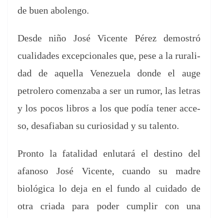
de buen abolengo.
Des­de niño José Vicente Pérez demostró
cual­i­dades excep­cionales que, pese a la rural­i­
dad de aque­l­la Venezuela donde el auge
petrolero comen­z­a­ba a ser un rumor, las letras
y los pocos libros a los que podía ten­er acce­
so, desafi­a­ban su curiosi­dad y su talento.
Pron­to la fatal­i­dad enlu­tará el des­ti­no del
afanoso José Vicente, cuan­do su madre
biológ­i­ca lo deja en el fun­do al cuida­do de
otra cri­a­da para poder cumplir con una