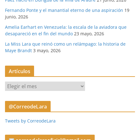
Fernando Ponte y el manantial eterno de una aspiración
19
junio, 2026
Amelia Earhart en Venezuela: la escala de la aviadora que
desapareció en el fin del mundo
23 mayo, 2026
La Miss Lara que reinó como un relámpago: la historia de
Maye Brandt
3 mayo, 2026
Artículos
A
r
t
@CorreodeLara
í
c
Tweets by CorreodeLara
u
l
o