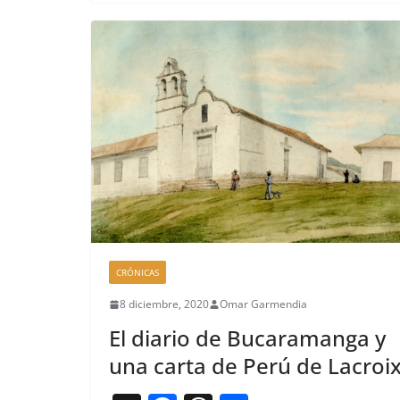
e
a
p
k
b
d
ar
o
s
tir
o
k
CRÓNICAS
8 diciembre, 2020
Omar Garmendia
El diario de Bucaramanga y
una carta de Perú de Lacroi