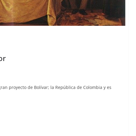
or
ran proyec­to de Bolí­var; la Repúbli­ca de Colom­bia y es