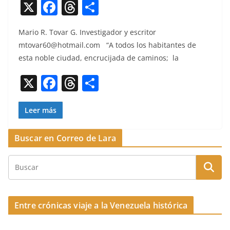
X
F
T
C
a
h
o
Mario R. Tovar G. Inves­ti­gador y escritor
c
re
m
mtovar60@hotmail.com
“A todos los habi­tantes de
e
a
p
esta noble ciu­dad, encru­ci­ja­da de caminos; la
b
d
ar
X
F
T
C
o
s
tir
a
h
o
o
c
re
m
Leer más
k
e
a
p
Buscar en Correo de Lara
b
d
ar
o
s
tir
o
k
Entre crónicas viaje a la Venezuela histórica