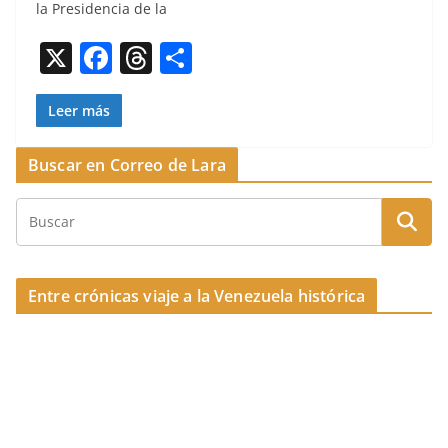
b
d
ar
la Pres­i­den­cia de la
o
s
tir
X
F
T
C
o
a
h
o
k
c
re
m
Leer más
e
a
p
Buscar en Correo de Lara
b
d
ar
o
s
tir
o
k
Entre crónicas viaje a la Venezuela histórica