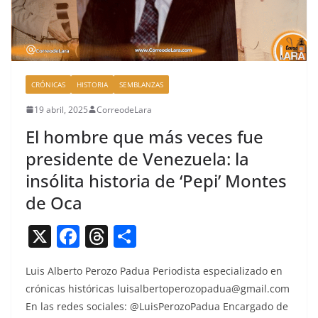
CRÓNICAS
HISTORIA
SEMBLANZAS
19 abril, 2025
CorreodeLara
El hombre que más veces fue
presidente de Venezuela: la
insólita historia de ‘Pepi’ Montes
de Oca
X
F
T
C
a
h
o
Luis Alber­to Per­o­zo Pad­ua Peri­odista espe­cial­iza­do en
c
re
m
cróni­cas históri­c­as
luisalbertoperozopadua@gmail.com
e
a
p
En las redes sociales: @LuisPerozoPadua Encar­ga­do de