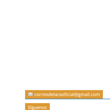
correodelaraoficial@gmail.com
Síguenos