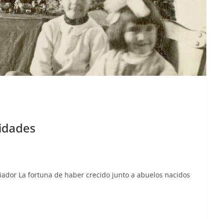
vidades
i­ador La for­tu­na de haber cre­ci­do jun­to a abue­los naci­dos