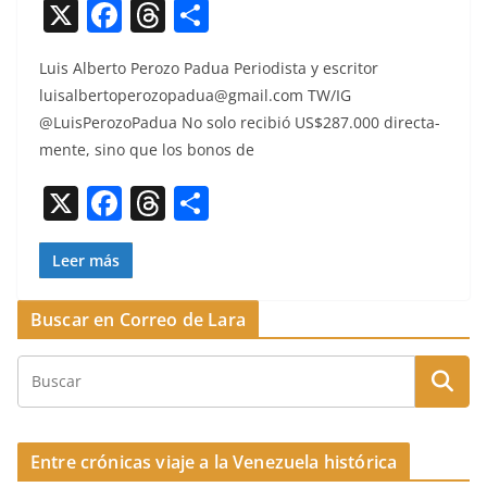
X
F
T
C
a
h
o
Luis Alber­to Per­o­zo Pad­ua Peri­odista y escritor
c
re
m
luisalbertoperozopadua@gmail.com
TW/IG
e
a
p
@LuisPerozoPadua No solo recibió US$287.000 direc­ta­
b
d
ar
mente, sino que los bonos de
o
s
tir
X
F
T
C
o
a
h
o
k
c
re
m
Leer más
e
a
p
Buscar en Correo de Lara
b
d
ar
o
s
tir
o
k
Entre crónicas viaje a la Venezuela histórica