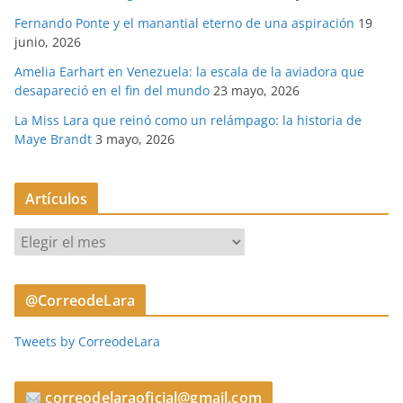
Fernando Ponte y el manantial eterno de una aspiración
19
junio, 2026
Amelia Earhart en Venezuela: la escala de la aviadora que
desapareció en el fin del mundo
23 mayo, 2026
La Miss Lara que reinó como un relámpago: la historia de
Maye Brandt
3 mayo, 2026
Artículos
A
r
t
@CorreodeLara
í
c
Tweets by CorreodeLara
u
l
o
correodelaraoficial@gmail.com