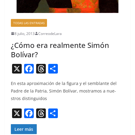
TODAS LAS ENTRADAS
8 julio, 2013
CorreodeLara
¿Cómo era realmente Simón
Bolívar?
X
F
T
C
a
h
o
En esta aprox­i­mación de la figu­ra y el sem­blante del
c
re
m
Padre de la Patria, Simón Bolí­var, mostramos a nue­
e
a
p
stros distinguidos
b
d
ar
X
F
T
C
o
s
tir
a
h
o
o
c
re
m
Leer más