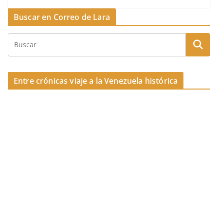
k
e
a
p
Buscar en Correo de Lara
b
d
ar
o
s
tir
o
k
Entre crónicas viaje a la Venezuela histórica