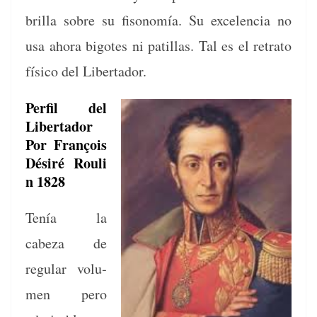
bril­la sobre su fisonomía. Su exce­len­cia no
usa aho­ra big­otes ni patil­las. Tal es el retra­to
físi­co del Libertador.
Perfil del
Libertador
Por François
Désiré
Rouli
n 1828
Tenía la
cabeza de
reg­u­lar vol­u­
men pero