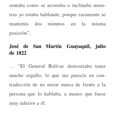
senta­ba como se acosta­ba o inclin­a­ba mien­
tras yo esta­ba hablan­do, porque rara­mente se
man­tenía dos min­u­tos en la mis­ma
posición”.
José de San Martín
Guayaquil, julio
de 1822
… “El Gen­er­al Bolí­var demostra­ba ten­er
mucho orgul­lo, lo que me parecía en con­
tradic­ción de no mirar nun­ca de frente a la
per­sona que lo habla­ba, a menos que fuese
muy infe­ri­or a él.