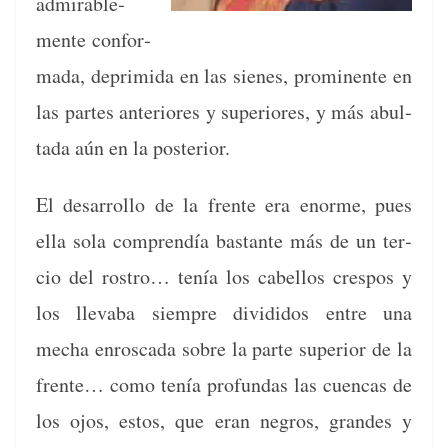
admirable­
mente con­for­
ma­da, deprim­i­da en las sienes, promi­nente en
las partes ante­ri­ores y supe­ri­ores, y más abul­
ta­da aún en la posterior.
El desar­rol­lo de la frente era enorme, pues
ella sola com­prendía bas­tante más de un ter­
cio del ros­tro… tenía los cabel­los cre­s­pos y
los llev­a­ba siem­pre divi­di­dos entre una
mecha enrosca­da sobre la parte supe­ri­or de la
frente… como tenía pro­fun­das las cuen­cas de
los ojos, estos, que eran negros, grandes y