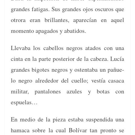
grandes fati­gas. Sus grandes ojos oscuros que
otro­ra eran bril­lantes, aparecían en aquel
momen­to apa­ga­dos y abatidos.
Llev­a­ba los cabel­los negros ata­dos con una
cin­ta en la parte pos­te­ri­or de la cabeza. Lucía
grandes big­otes negros y ostenta­ba un pañue­
lo negro alrede­dor del cuel­lo; vestía casaca
mil­i­tar, pan­talones azules y botas con
espuelas…
En medio de la pieza esta­ba sus­pendi­da una
hamaca sobre la cual Bolí­var tan pron­to se