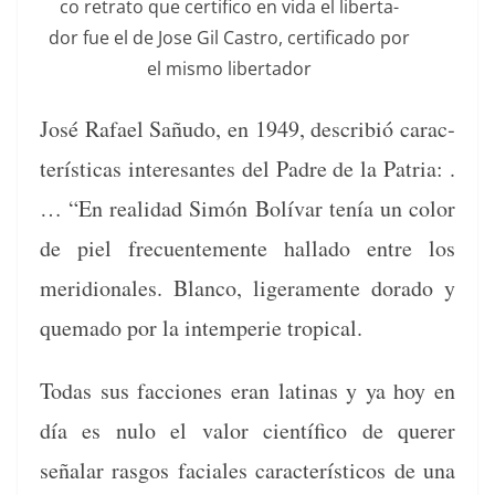
co retra­to que cer­ti­fi­co en vida el lib­er­ta­
dor fue el de Jose Gil Cas­tro, cer­ti­fi­ca­do por
el mis­mo libertador
José Rafael Sañu­do, en 1949, describió car­ac­
terís­ti­cas intere­santes del Padre de la Patria: .
… “En real­i­dad Simón Bolí­var tenía un col­or
de piel fre­cuente­mente hal­la­do entre los
merid­ionales. Blan­co, lig­era­mente dora­do y
que­ma­do por la intem­perie tropical.
Todas sus fac­ciones eran lati­nas y ya hoy en
día es nulo el val­or cien­tí­fi­co de quer­er
señalar ras­gos faciales car­ac­terís­ti­cos de una