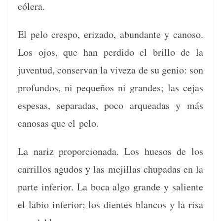
cólera.
El pelo cre­spo, eriza­do, abun­dante y canoso.
Los ojos, que han per­di­do el bril­lo de la
juven­tud, con­ser­van la viveza de su genio: son
pro­fun­dos, ni pequeños ni grandes; las cejas
espe­sas, sep­a­radas, poco arqueadas y más
canosas que el pelo.
La nar­iz pro­por­ciona­da. Los hue­sos de los
car­ril­los agu­dos y las mejil­las chu­padas en la
parte infe­ri­or. La boca algo grande y saliente
el labio infe­ri­or; los dientes blan­cos y la risa