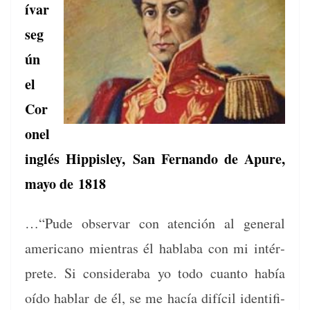
í­var
seg
ún
el
Cor
o­nel
inglés Hip­pis­ley,
San Fer­nan­do de Apure,
mayo de 1818
…“Pude obser­var con aten­ción al gen­er­al
amer­i­cano mien­tras él habla­ba con mi intér­
prete. Si con­sid­er­a­ba yo todo cuan­to había
oído hablar de él, se me hacía difí­cil iden­ti­fi­