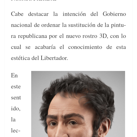
Cabe destacar la inten­ción del Gob­ier­no
nacional de ordenar la susti­tu­ción de la pin­tu­
ra repub­li­cana por el nue­vo ros­tro 3D, con lo
cual se acabaría el conocimien­to de esta
estéti­ca del Libertador.
En
este
sen­t
i­do,
la
lec­