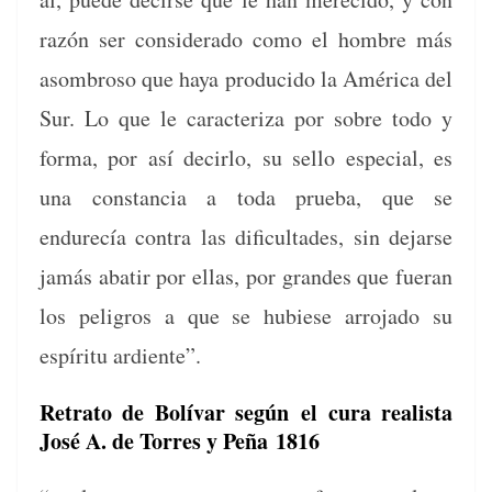
razón ser con­sid­er­a­do como el hom­bre más
asom­broso que haya pro­duci­do la Améri­ca del
Sur. Lo que le car­ac­ter­i­za por sobre todo y
for­ma, por así decir­lo, su sel­lo espe­cial, es
una con­stan­cia a toda prue­ba, que se
endurecía con­tra las difi­cul­tades, sin dejarse
jamás abatir por ellas, por grandes que fuer­an
los peli­gros a que se hubiese arro­ja­do su
espíritu ardiente”.
Retrato de Bolívar según el cura realista
José A. de Torres y Peña 1816