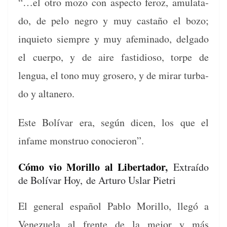
“…el otro mozo con aspec­to fer­oz, amu­lata­
do, de pelo negro y muy cas­taño el bozo;
inqui­eto siem­pre y muy afem­i­na­do, del­ga­do
el cuer­po, y de aire fas­tidioso, tor­pe de
lengua, el tono muy grosero, y de mirar tur­ba­
do y altanero.
Este Bolí­var era, según dicen, los que el
infame mon­struo conocieron”.
Cómo vio Morillo al Libertador
,
Extraído
de Bolívar Hoy,
de Arturo Uslar Pietri
El gen­er­al español Pablo Moril­lo, llegó a
Venezuela al frente de la mejor y más