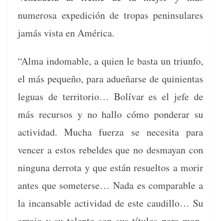
numerosa expe­di­ción de tropas penin­su­lares
jamás vista en América.
“Alma indomable, a quien le bas­ta un tri­un­fo,
el más pequeño, para adueñarse de quinien­tas
leguas de ter­ri­to­rio… Bolí­var es el jefe de
más recur­sos y no hal­lo cómo pon­der­ar su
activi­dad. Mucha fuerza se nece­si­ta para
vencer a estos rebeldes que no des­mayan con
ningu­na der­ro­ta y que están resuel­tos a morir
antes que some­terse… Nada es com­pa­ra­ble a
la incans­able activi­dad de este caudil­lo… Su
arro­jo y su tal­en­to son sus títu­los para man­