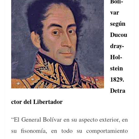
Bolí­
var
según
Ducou
dray-
Hol­
stein
1829.
Detra
c­tor del Libertador
“El Gen­er­al Bolí­var en su aspec­to exte­ri­or, en
su fisonomía, en todo su com­por­tamien­to