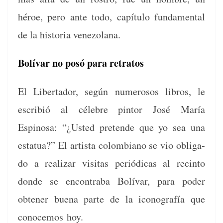
héroe, pero ante todo, capí­tu­lo fun­da­men­tal
de la his­to­ria venezolana.
Bolí­var no posó para retratos
El Lib­er­ta­dor, según numerosos libros, le
escribió al céle­bre pin­tor José María
Espinosa: “¿Ust­ed pre­tende que yo sea una
estat­ua?” El artista colom­biano se vio oblig­a­
do a realizar vis­i­tas per­iódi­cas al recin­to
donde se encon­tra­ba Bolí­var, para poder
obten­er bue­na parte de la icono­grafía que
cono­ce­mos hoy.