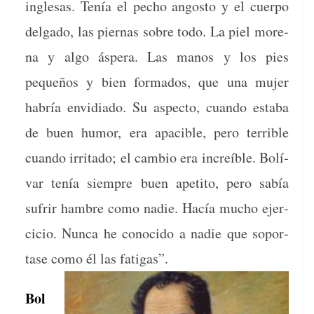
ingle­sas. Tenía el pecho angos­to y el cuer­po
del­ga­do, las pier­nas sobre todo. La piel more­
na y algo áspera. Las manos y los pies
pequeños y bien for­ma­dos, que una mujer
habría envidi­a­do. Su aspec­to, cuan­do esta­ba
de buen humor, era apaci­ble, pero ter­ri­ble
cuan­do irri­ta­do; el cam­bio era increíble. Bolí­
var tenía siem­pre buen apeti­to, pero sabía
sufrir ham­bre como nadie. Hacía mucho ejer­
ci­cio. Nun­ca he cono­ci­do a nadie que sopor­
tase como él las fatigas”.
Bol