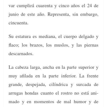
var cumplirá cuarenta y cin­co años el 24 de
junio de este año. Rep­re­sen­ta, sin embar­go,
cincuenta.
Su estatu­ra es medi­ana, el cuer­po del­ga­do y
fla­co; los bra­zos, los mus­los, y las pier­nas
descarnados.
La cabeza larga, ancha en la parte supe­ri­or y
muy afi­la­da en la parte infe­ri­or. La frente
grande, despe­ja­da, cilín­dri­ca y sur­ca­da de
arru­gas hon­das cuan­to el ros­tro no está ani­
ma­do y en momen­tos de mal humor y de