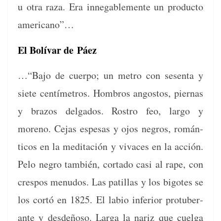
u otra raza. Era innegable­mente un pro­duc­to
americano”…
El Bolívar de Páez
…“Bajo de cuer­po; un metro con sesen­ta y
siete cen­tímet­ros. Hom­bros angos­tos, pier­nas
y bra­zos del­ga­dos. Ros­tro feo, largo y
moreno. Cejas espe­sas y ojos negros, román­
ti­cos en la med­itación y vivaces en la acción.
Pelo negro tam­bién, cor­ta­do casi al rape, con
cre­s­pos menudos. Las patil­las y los big­otes se
los cortó en 1825. El labio infe­ri­or pro­tu­ber­
ante y des­deñoso. Larga la nar­iz que cuel­ga