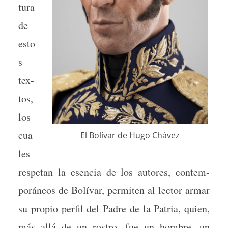
tura
de
esto
s
tex­
tos,
los
cua
El Bolí­var de Hugo Chávez
les
respetan la esen­cia de los autores, con­tem­
porá­neos de Bolí­var, per­miten al lec­tor armar
su pro­pio per­fil del Padre de la Patria, quien,
más allá de un ros­tro, fue un hom­bre, un