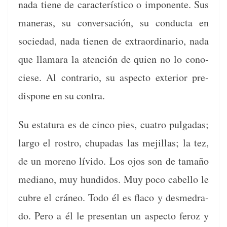
nada tiene de car­ac­terís­ti­co o impo­nente. Sus
man­eras, su con­ver­sación, su con­duc­ta en
sociedad, nada tienen de extra­or­di­nario, nada
que lla­ma­ra la aten­ción de quien no lo cono­
ciese. Al con­trario, su aspec­to exte­ri­or pre­
dispone en su contra.
Su estatu­ra es de cin­co pies, cua­tro pul­gadas;
largo el ros­tro, chu­padas las mejil­las; la tez,
de un moreno lívi­do. Los ojos son de tamaño
medi­ano, muy hun­di­dos. Muy poco cabel­lo le
cubre el crá­neo. Todo él es fla­co y desme­dra­
do. Pero a él le pre­sen­tan un aspec­to fer­oz y