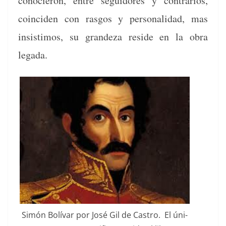
conocieron, entre seguidores y con­trar­ios,
coin­ci­den con ras­gos y per­son­al­i­dad, mas
insis­ti­mos, su grandeza reside en la obra
legada.
Simón Bolí­var por José Gil de Cas­tro. El úni­