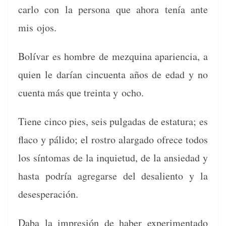
car­lo con la per­sona que aho­ra tenía ante
mis ojos.
Bolí­var es hom­bre de mezquina apari­en­cia, a
quien le darían cin­cuen­ta años de edad y no
cuen­ta más que trein­ta y ocho.
Tiene cin­co pies, seis pul­gadas de estatu­ra; es
fla­co y páli­do; el ros­tro alarga­do ofrece todos
los sín­tomas de la inqui­etud, de la ansiedad y
has­ta podría agre­garse del desalien­to y la
desesperación.
Daba la impre­sión de haber exper­i­men­ta­do