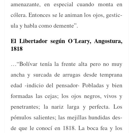
ame­nazante, en espe­cial cuan­do mon­ta en
cólera. Entonces se le ani­man los ojos, ges­tic­
u­la y habla como demente”.
El Libertador según O´Leary, Angostura,
1818
…“Bolí­var tenía la frente alta pero no muy
ancha y sur­ca­da de arru­gas des­de tem­prana
edad ‑indi­cio del pen­sador- Pobladas y bien
for­madas las cejas; los ojos negros, vivos y
pen­e­trantes; la nar­iz larga y per­fec­ta. Los
pómu­los salientes; las mejil­las hun­di­das des­
de que le conocí en 1818. La boca fea y los