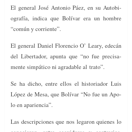
El gen­er­al José Anto­nio Páez, en su Auto­bi­
ografía, indi­ca que Bolí­var era un hom­bre
“común y corriente”.
El gen­er­al Daniel Flo­ren­cio O’ Leary, edecán
del Lib­er­ta­dor, apun­ta que “no fue pre­cisa­
mente sim­páti­co ni agrad­able al trato”.
Se ha dicho, entre ellos el his­to­ri­ador Luis
López de Mesa, que Bolí­var “No fue un Apo­
lo en apariencia”.
Las descrip­ciones que nos legaron quienes lo