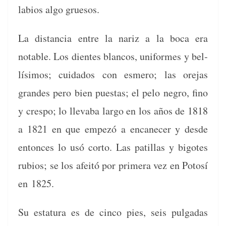
labios algo gruesos.
La dis­tan­cia entre la nar­iz a la boca era
notable. Los dientes blan­cos, uni­formes y bel­
lísi­mos; cuida­dos con esmero; las ore­jas
grandes pero bien pues­tas; el pelo negro, fino
y cre­spo; lo llev­a­ba largo en los años de 1818
a 1821 en que empezó a encanecer y des­de
entonces lo usó cor­to. Las patil­las y big­otes
rubios; se los afeitó por primera vez en Poto­sí
en 1825.
Su estatu­ra es de cin­co pies, seis pul­gadas