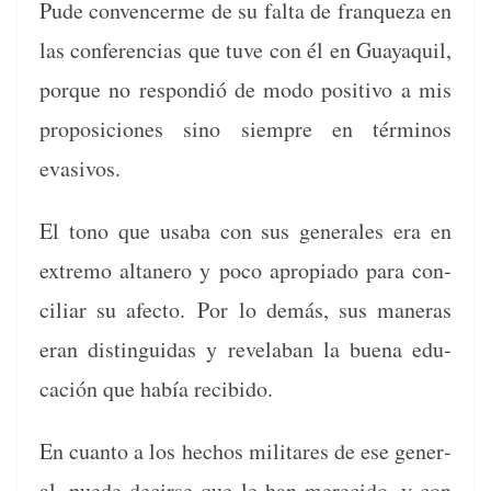
Pude con­vencerme de su fal­ta de fran­queza en
las con­fer­en­cias que tuve con él en Guayaquil,
porque no respondió de modo pos­i­ti­vo a mis
proposi­ciones sino siem­pre en tér­mi­nos
evasivos.
El tono que usa­ba con sus gen­erales era en
extremo altane­ro y poco apropi­a­do para con­
cil­iar su afec­to.
Por lo demás, sus man­eras
eran dis­tin­guidas y rev­e­la­ban la bue­na edu­
cación que había recibido.
En cuan­to a los hechos mil­itares de ese gen­er­
al, puede decirse que le han mere­ci­do, y con