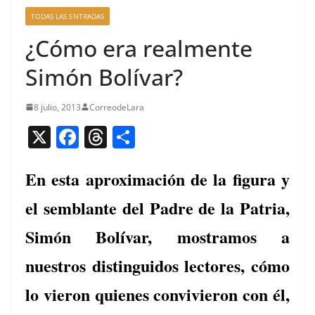
TODAS LAS ENTRADAS
¿Cómo era realmente
Simón Bolívar?
8 julio, 2013
CorreodeLara
X
F
T
C
a
h
o
En esta aproximación de la figura y
c
re
m
e
a
p
el semblante del Padre de la Patria,
b
d
ar
Simón Bolívar, mostramos a
o
s
tir
nuestros distinguidos lectores, cómo
o
k
lo vieron quienes convivieron con él,