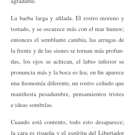
agradable.
La bar­ba larga y afi­la­da. El ros­tro moreno y
tosta­do, y se oscurece más con el mar humor;
entonces el sem­blante cam­bia, las arru­gas de
la frente y de las sienes se tor­nan más pro­fun­
das, los ojos se achi­can, el labio infe­ri­or se
pro­nun­cia más y la boca es fea; en fin aparece
una fisonomía difer­ente, un ros­tro ceñu­do que
man­i­fi­es­ta pesad­um­bre, pen­samien­tos tristes
e ideas sombrías.
Cuan­do está con­tento, todo esto desa­parece;
la cara es risueña y el espíritu del Lib­er­ta­dor