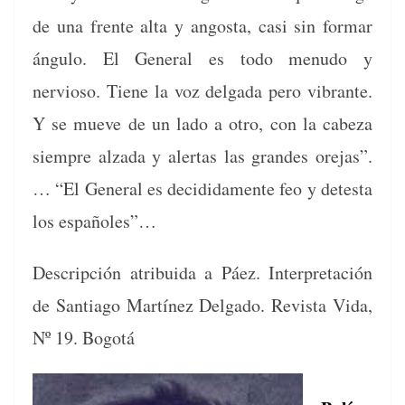
de una frente alta y angos­ta, casi sin for­mar
ángu­lo. El Gen­er­al es todo menudo y
nervioso. Tiene la voz del­ga­da pero vibrante.
Y se mueve de un lado a otro, con la cabeza
siem­pre alza­da y aler­tas las grandes ore­jas”.
… “El Gen­er­al es deci­di­da­mente feo y detes­ta
los españoles”…
Descrip­ción atribui­da a Páez. Inter­pretación
de San­ti­a­go Martínez Del­ga­do. Revista Vida,
Nº 19. Bogotá