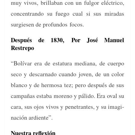
muy vivos, bril­l­a­ban con un ful­gor eléc­tri­co,
con­cen­tran­do su fuego cual si sus miradas
surgiesen de pro­fun­dos focos.
Después de 1830,
Por José Manuel
Restrepo
“Bolí­var era de estatu­ra medi­ana, de cuer­po
seco y descar­na­do cuan­do joven, de un col­or
blan­co y de her­mosa tez; pero después de sus
cam­pañas esta­ba moreno y páli­do. Era oval su
cara, sus ojos vivos y pen­e­trantes, y su imag­i­
nación ardiente”.
Nuestra reflexión