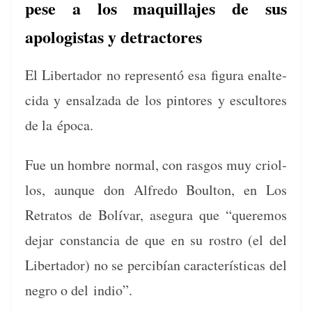
pese a los maquillajes de sus
apologistas y detractores
El Lib­er­ta­dor no rep­re­sen­tó esa figu­ra enal­te­
ci­da y ensalza­da de los pin­tores y escul­tores
de la época.
Fue un hom­bre nor­mal, con ras­gos muy criol­
los, aunque don Alfre­do Boul­ton, en Los
Retratos de Bolí­var, ase­gu­ra que “quer­e­mos
dejar con­stan­cia de que en su ros­tro (el del
Lib­er­ta­dor) no se percibían car­ac­terís­ti­cas del
negro o del indio”.