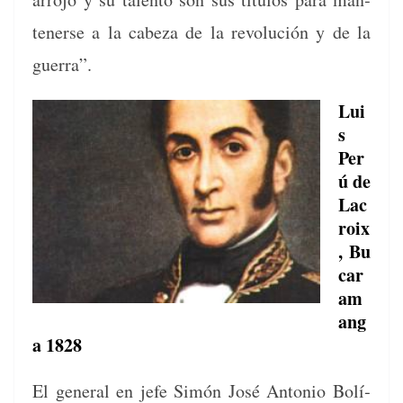
ten­erse a la cabeza de la rev­olu­ción y de la
guerra”.
Lui
s
Per
ú de
Lac
roix
,
Bu
car
am
ang
a 1828
El gen­er­al en jefe Simón José Anto­nio Bolí­