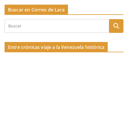
k
e
a
p
Buscar en Correo de Lara
b
d
ar
o
s
tir
o
k
Entre crónicas viaje a la Venezuela histórica