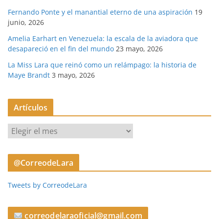
Fernando Ponte y el manantial eterno de una aspiración
19
junio, 2026
Amelia Earhart en Venezuela: la escala de la aviadora que
desapareció en el fin del mundo
23 mayo, 2026
La Miss Lara que reinó como un relámpago: la historia de
Maye Brandt
3 mayo, 2026
Artículos
A
r
t
@CorreodeLara
í
c
Tweets by CorreodeLara
u
l
o
correodelaraoficial@gmail.com