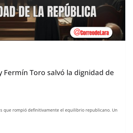
 Fermín Toro salvó la dignidad de
s que rompió defin­i­ti­va­mente el equi­lib­rio repub­li­cano. Un