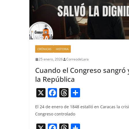
CRÓNICAS
HISTORIA
25 enero, 2026
CorreodeLara
Cuando el Congreso sangró y
la República
X
F
T
C
a
h
o
El 24 de enero de 1848 estal­ló en Cara­cas la cri­si
c
re
m
Con­gre­so controlado
e
a
p
X
F
T
C