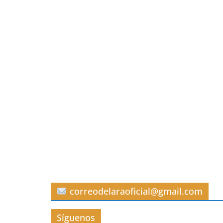
correodelaraoficial@gmail.com
Síguenos