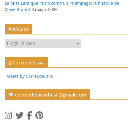
La Miss Lara que reinó como un relámpago: la historia de
Maye Brandt
3 mayo, 2026
Artículos
A
r
t
@CorreodeLara
í
c
Tweets by CorreodeLara
u
l
o
correodelaraoficial@gmail.com
s