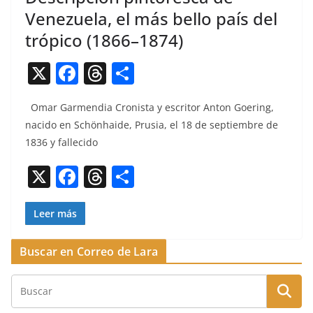
Venezuela, el más bello país del
trópico (1866–1874)
X
F
T
C
a
h
o
Omar Gar­men­dia Cro­nista y escritor Anton Goer­ing,
c
re
m
naci­do en Schön­haide, Pru­sia, el 18 de sep­tiem­bre de
e
a
p
1836 y fallecido
b
d
ar
X
F
T
C
o
s
tir
a
h
o
o
c
re
m
Leer más
k
e
a
p
Buscar en Correo de Lara
b
d
ar
o
s
tir
o