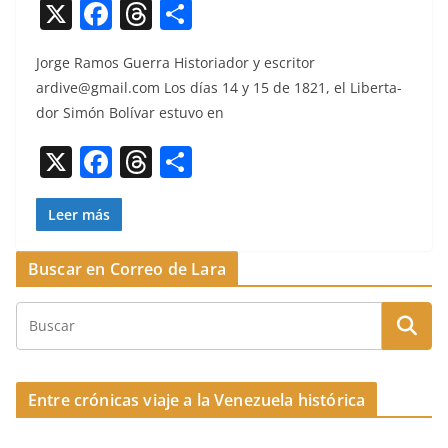
X
F
T
C
a
h
o
Jorge Ramos Guer­ra His­to­ri­ador y escritor
c
re
m
ardive@gmail.com
Los días 14 y 15 de 1821, el Lib­er­ta­
e
a
p
dor Simón Bolí­var estu­vo en
b
d
ar
X
F
T
C
o
s
tir
a
h
o
o
c
re
m
Leer más
k
e
a
p
Buscar en Correo de Lara
b
d
ar
o
s
tir
o
k
Entre crónicas viaje a la Venezuela histórica