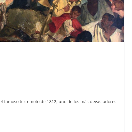
 del famoso ter­re­mo­to de 1812, uno de los más dev­as­ta­dores