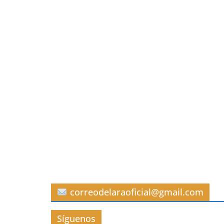
correodelaraoficial@gmail.com
Síguenos