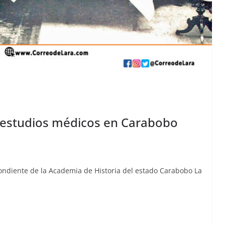
os estudios médicos en Carabobo
on­di­ente de la Acad­e­mia de His­to­ria del esta­do Carabobo La