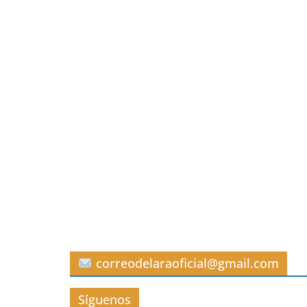
correodelaraoficial@gmail.com
Síguenos