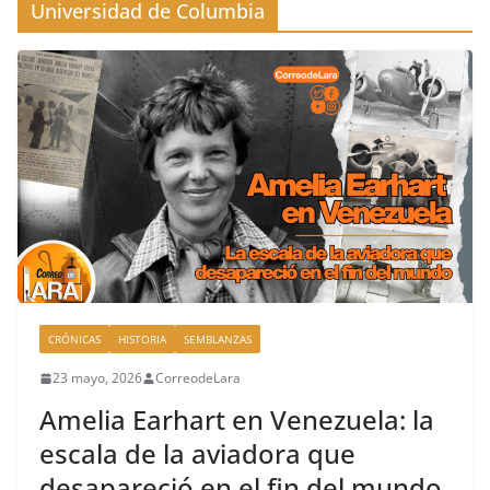
Universidad de Columbia
CRÓNICAS
HISTORIA
SEMBLANZAS
23 mayo, 2026
CorreodeLara
Amelia Earhart en Venezuela: la
escala de la aviadora que
desapareció en el fin del mundo