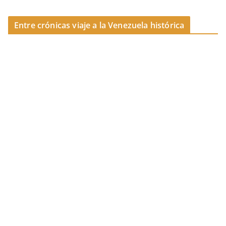
o
k
Entre crónicas viaje a la Venezuela histórica