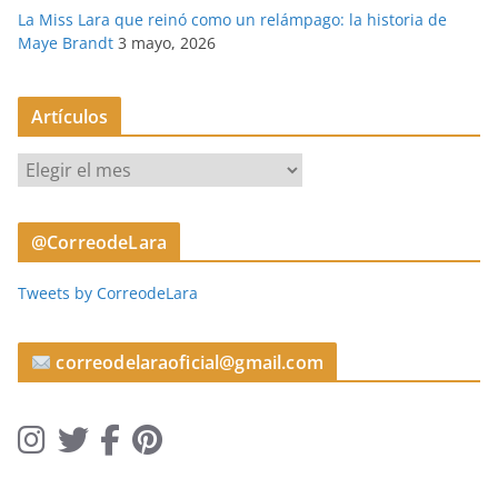
La Miss Lara que reinó como un relámpago: la historia de
Maye Brandt
3 mayo, 2026
Artículos
A
r
t
@CorreodeLara
í
c
Tweets by CorreodeLara
u
l
o
correodelaraoficial@gmail.com
s