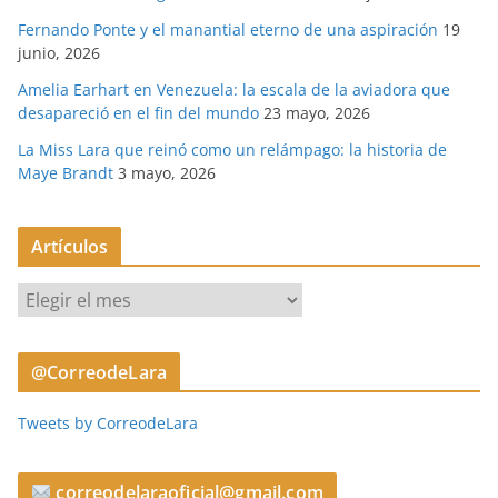
Fernando Ponte y el manantial eterno de una aspiración
19
junio, 2026
Amelia Earhart en Venezuela: la escala de la aviadora que
desapareció en el fin del mundo
23 mayo, 2026
La Miss Lara que reinó como un relámpago: la historia de
Maye Brandt
3 mayo, 2026
Artículos
A
r
t
@CorreodeLara
í
c
Tweets by CorreodeLara
u
l
o
correodelaraoficial@gmail.com