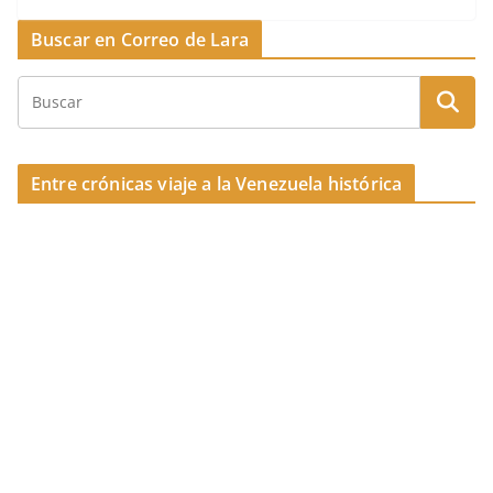
k
e
a
p
Buscar en Correo de Lara
b
d
ar
o
s
tir
o
k
Entre crónicas viaje a la Venezuela histórica