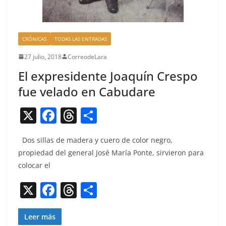
CRÓNICAS
TODAS LAS ENTRADAS
27 julio, 2018
CorreodeLara
El expresidente Joaquín Crespo
fue velado en Cabudare
X
F
T
C
a
h
o
Dos sil­las de madera y cuero de col­or negro,
c
re
m
propiedad del gen­er­al José María Ponte, sirvieron para
e
a
p
colo­car el
b
d
ar
X
F
T
C
o
s
tir
a
h
o
o
c
re
m
Leer más