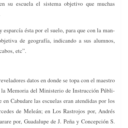
en su escuela el sis­tema obje­ti­vo que muchas
.
 espar­cía ésta por el sue­lo, para que con la man­
je­ti­va de geografía, indi­can­do a sus alum­nos,
 cabos, etc”.
ó rev­e­ladores datos en donde se topa con el mae­stro
la Memo­ria del Min­is­te­rio de Instruc­ción Públi­
ue en Cabu­dare las escue­las eran aten­di­das por los
cedes de Meleán; en Los Ras­tro­jos por, Andrés
arare por, Guadalupe de J. Peña y Con­cep­ción S.