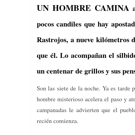
o
s
tir
UN HOMBRE CAMINA
a
o
k
pocos candiles que hay apostad
Rastrojos, a nueve kilómetros
que él. Lo acompañan el silbido
un centenar de grillos y sus pe
Son las siete de la noche. Ya es tarde p
hom­bre mis­te­rioso acel­era el paso y at
cam­panadas le advierten que el pueblo
recién comienza.