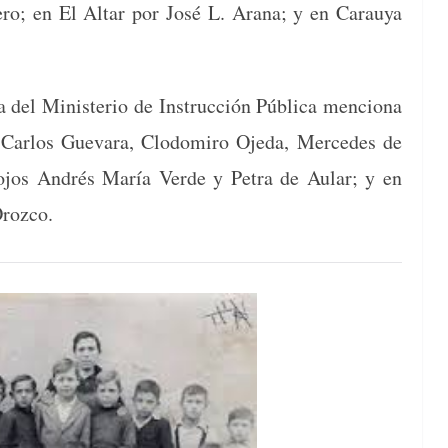
tero; en El Altar por José L. Arana; y en Carauya
el Min­is­te­rio de Instruc­ción Públi­ca men­ciona
r Car­los Gue­vara, Clodomiro Oje­da, Mer­cedes de
o­jos Andrés María Verde y Petra de Aular; y en
Orozco.