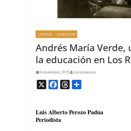
CRÓNICAS
SEMBLANZAS
Andrés María Verde, 
la educación en Los R
4 noviembre, 2019
CorreodeLara
X
F
T
C
a
h
o
c
re
m
e
a
p
Luis Alberto Perozo Padua
Periodista
b
d
ar