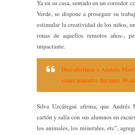
Ya en su casa, sen­ta­do en un corre­dor c
Verde, se dispone a pros­eguir su tra­ba­j
estim­u­lar la cre­ativi­dad de los niños, 
ronas de aque­l­los remo­tos años‑, pe
impactante.
Des­cub­ri­mos a Andrés María
como mae­stro durante 30 añ
Sil­va Uzcátegui afir­ma, que Andrés M
cartón y salía con sus alum­nos en excur­s
los ani­males, los min­erales, etc”, agre­