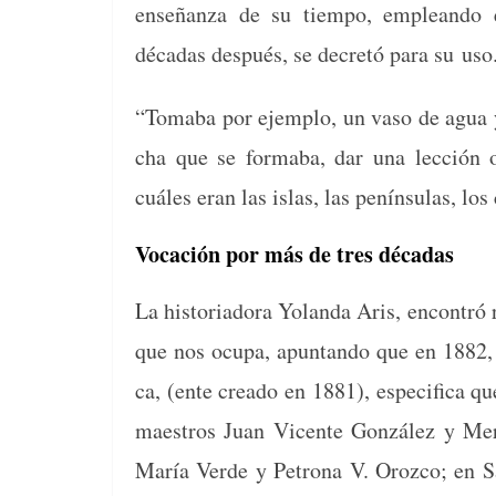
enseñan­za de su tiem­po, emple­an­do 
décadas después, se decretó para su uso
“Toma­ba por ejem­p­lo, un vaso de agua y
cha que se forma­ba, dar una lec­ción ob
cuáles eran las islas, las penín­su­las, los
Vocación por más de tres décadas
La his­to­ri­ado­ra Yolan­da Aris, encon­tr
que nos ocu­pa, apun­tan­do que en 1882, 
ca, (ente crea­do en 1881), especi­fi­ca q
mae­stros Juan Vicente González y Mer­
María Verde y Petrona V. Oroz­co; en S