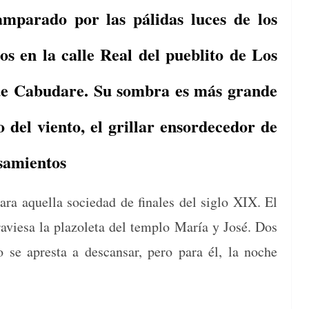
mparado por las pálidas luces de los
os en la calle Real del pueblito de Los
 de Cabudare. Su sombra es más grande
 del viento, el grillar ensordecedor de
nsamientos
ara aque­l­la sociedad de finales del siglo XIX. El
raviesa la pla­zo­le­ta del tem­p­lo María y José. Dos
 se apres­ta a des­cansar, pero para él, la noche