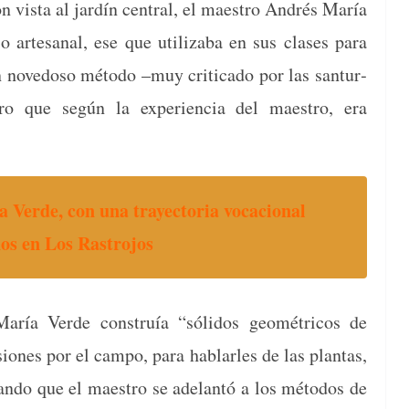
on vista al jardín cen­tral, el mae­stro Andrés María
o arte­sanal, ese que uti­liz­a­ba en sus clases para
un nove­doso méto­do –muy crit­i­ca­do por las san­tur­
ro que según la expe­ri­en­cia del mae­stro, era
 Verde, con una trayec­to­ria voca­cional
os en Los Rastrojos
aría Verde con­struía “sóli­dos geométri­cos de
iones por el cam­po, para hablar­les de las plan­tas,
gan­do que el mae­stro se ade­lan­tó a los méto­dos de