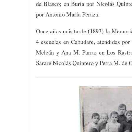
de Blas­co; en Buría por Nicolás Quin­
por Anto­nio María Peraza.
Once años más tarde (1893) la Memo­ria d
4 escue­las en Cabu­dare, aten­di­das po
Meleán y Ana M. Par­ra; en Los Ras­tr
Sarare Nicolás Quin­tero y Petra M. de 