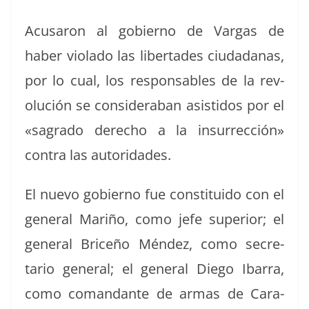
Acusaron al gob­ier­no de Var­gas de
haber vio­la­do las lib­er­tades ciu­dadanas,
por lo cual, los respon­s­ables de la rev­
olu­ción se con­sid­er­a­ban asis­ti­dos por el
«sagra­do dere­cho a la insur­rec­ción»
con­tra las autoridades.
El nue­vo gob­ier­no fue con­sti­tu­i­do con el
gen­er­al Mar­iño, como jefe supe­ri­or; el
gen­er­al Briceño Mén­dez, como sec­re­
tario gen­er­al; el gen­er­al Diego Ibar­ra,
como coman­dante de armas de Cara­