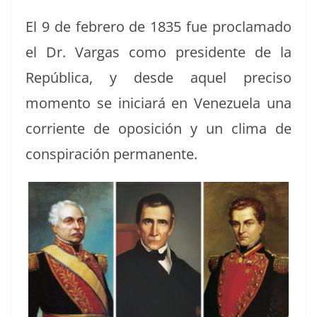
El 9 de febrero de 1835 fue procla­ma­do
el Dr. Var­gas como pres­i­dente de la
Repúbli­ca, y des­de aquel pre­ciso
momen­to se ini­cia­rá en Venezuela una
cor­ri­ente de oposi­ción y un cli­ma de
con­spir­ación permanente.