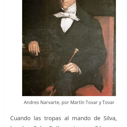
Andres Nar­varte, por Martín Tovar y Tovar
Cuan­do las tropas al man­do de Sil­va,