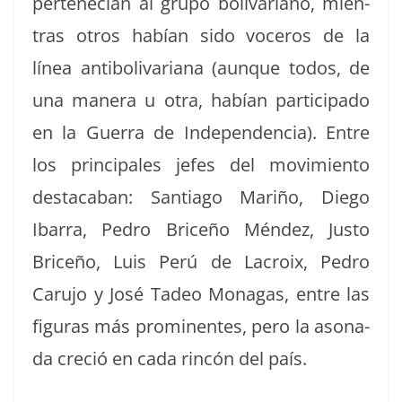
pertenecían al grupo boli­var­i­ano, mien­
tras otros habían sido voceros de la
línea anti­bo­li­var­i­ana (aunque todos, de
una man­era u otra, habían par­tic­i­pa­do
en la Guer­ra de Inde­pen­den­cia). Entre
los prin­ci­pales jefes del movimien­to
desta­ca­ban: San­ti­a­go Mar­iño, Diego
Ibar­ra, Pedro Briceño Mén­dez, Jus­to
Briceño, Luis Perú de Lacroix, Pedro
Caru­jo y José Tadeo Mon­a­gas, entre las
fig­uras más promi­nentes, pero la ason­a­
da cre­ció en cada rincón del país.