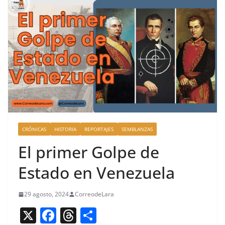
CRÓNICAS
HISTORIA
REPORTAJES
SEMBLANZAS
El primer Golpe de
Estado en Venezuela
29 agosto, 2024
CorreodeLara
X
F
T
C