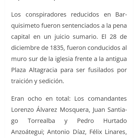
Los con­spir­adores reduci­dos en Bar­
quisime­to fueron sen­ten­ci­a­dos a la pena
cap­i­tal en un juicio sumario. El 28 de
diciem­bre de 1835, fueron con­duci­dos al
muro sur de la igle­sia frente a la antigua
Plaza Alt­a­gra­cia para ser fusila­dos por
traición y sedición.
Eran ocho en total: Los coman­dantes
Loren­zo Álvarez Mos­quera, Juan San­ti­a­
go Tor­re­al­ba y Pedro Hur­ta­do
Anzoátegui; Anto­nio Díaz, Félix Linares,