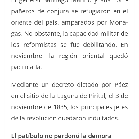
pañeros de con­ju­ra se refu­gia­ron en el
ori­ente del país, ampara­dos por Mon­a­
gas. No obstante, la capaci­dad mil­i­tar de
los reformis­tas se fue debil­i­tan­do. En
noviem­bre, la región ori­en­tal quedó
pacificada.
Medi­ante un decre­to dic­ta­do por Páez
en el sitio de la Lagu­na de Pir­i­tal, el 3 de
noviem­bre de 1835, los prin­ci­pales jefes
de la rev­olu­ción quedaron indultados.
El patíbu­lo no per­donó la demora