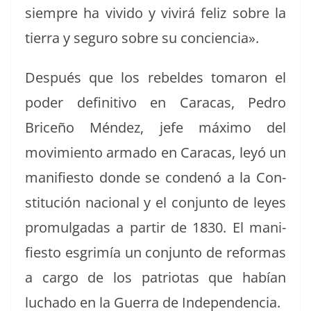
siem­pre ha vivi­do y vivirá feliz sobre la
tier­ra y seguro sobre su conciencia».
Después que los rebeldes tomaron el
poder defin­i­ti­vo en Cara­cas, Pedro
Briceño Mén­dez, jefe máx­i­mo del
movimien­to arma­do en Cara­cas, leyó un
man­i­fiesto donde se con­denó a la Con­
sti­tu­ción nacional y el con­jun­to de leyes
pro­mul­gadas a par­tir de 1830. El man­i­
fiesto esgrimía un con­jun­to de refor­mas
a car­go de los patri­o­tas que habían
lucha­do en la Guer­ra de Independencia.