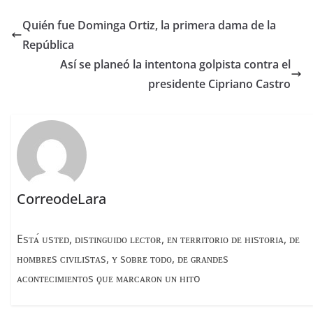
e
a
p
Quién fue Dominga Ortiz, la primera dama de la
b
d
ar
República
o
s
tir
Así se planeó la intentona golpista contra el
o
presidente Cipriano Castro
k
CorreodeLara
Esᴛᴀ́ ᴜsᴛᴇᴅ, ᴅɪsᴛɪɴɢᴜɪᴅᴏ ʟᴇᴄᴛᴏʀ, ᴇɴ ᴛᴇʀʀɪᴛᴏʀɪᴏ ᴅᴇ ʜɪsᴛᴏʀɪᴀ, ᴅᴇ
ʜᴏᴍʙʀᴇs ᴄɪᴠɪʟɪsᴛᴀs, ʏ sᴏʙʀᴇ ᴛᴏᴅᴏ, ᴅᴇ ɢʀᴀɴᴅᴇs
ᴀᴄᴏɴᴛᴇᴄɪᴍɪᴇɴᴛᴏs ϙᴜᴇ ᴍᴀʀᴄᴀʀᴏɴ ᴜɴ ʜɪᴛo