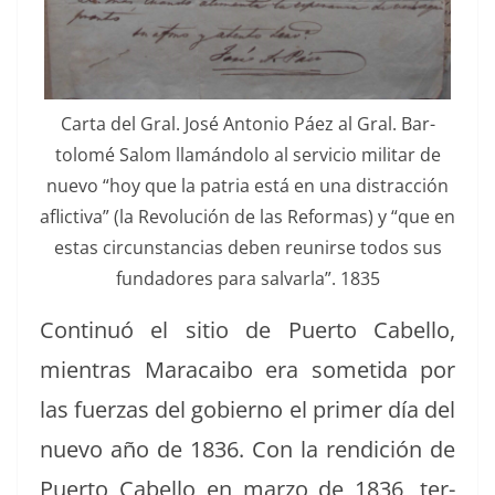
Car­ta del Gral. José Anto­nio Páez al Gral. Bar­
tolomé Salom llamán­do­lo al ser­vi­cio mil­i­tar de
nue­vo “hoy que la patria está en una dis­trac­ción
aflic­ti­va” (la Rev­olu­ción de las Refor­mas) y “que en
estas cir­cun­stan­cias deben reunirse todos sus
fun­dadores para sal­var­la”. 1835
Con­tin­uó el sitio de Puer­to Cabel­lo,
mien­tras Mara­cai­bo era someti­da por
las fuerzas del gob­ier­no el primer día del
nue­vo año de 1836. Con la ren­di­ción de
Puer­to Cabel­lo en mar­zo de 1836, ter­