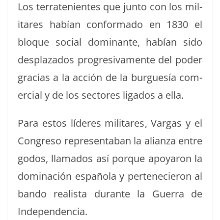
Los ter­rate­nientes que jun­to con los mil­
itares habían con­for­ma­do en 1830 el
bloque social dom­i­nante, habían sido
desplaza­dos pro­gre­si­va­mente del poder
gra­cias a la acción de la bur­guesía com­
er­cial y de los sec­tores lig­a­dos a ella.
Para estos líderes mil­itares, Var­gas y el
Con­gre­so rep­re­senta­ban la alian­za entre
godos, lla­ma­dos así porque apo­yaron la
dom­i­nación españo­la y pertenecieron al
ban­do real­ista durante la Guer­ra de
Independencia.