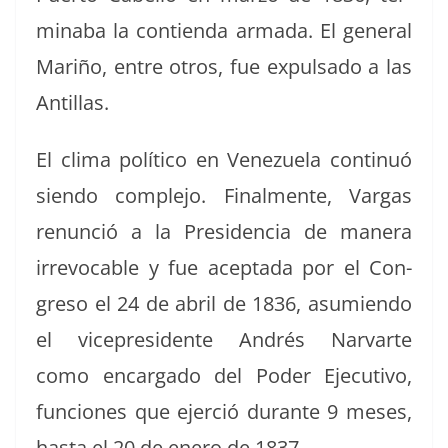
mina­ba la con­tien­da arma­da. El gen­er­al
Mar­iño, entre otros, fue expul­sa­do a las
Antillas.
El cli­ma políti­co en Venezuela con­tin­uó
sien­do com­ple­jo. Final­mente, Var­gas
renun­ció a la Pres­i­den­cia de man­era
irrev­o­ca­ble y fue acep­ta­da por el Con­
gre­so el 24 de abril de 1836, asum­ien­do
el vicepres­i­dente Andrés Nar­varte
como encar­ga­do del Poder Ejec­u­ti­vo,
fun­ciones que ejer­ció durante 9 meses,
has­ta el 20 de enero de 1837.