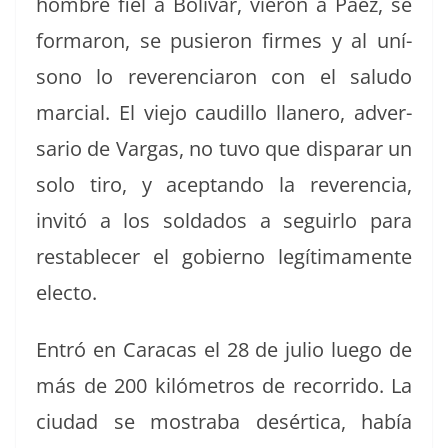
hom­bre fiel a Bolí­var, vieron a Páez, se
for­maron, se pusieron firmes y al uní­
sono lo rev­er­en­cia­ron con el salu­do
mar­cial. El viejo caudil­lo llanero, adver­
sario de Var­gas, no tuvo que dis­parar un
solo tiro, y acep­tan­do la rev­er­en­cia,
invitó a los sol­da­dos a seguir­lo para
restable­cer el gob­ier­no legí­ti­ma­mente
electo.
Entró en Cara­cas el 28 de julio luego de
más de 200 kilómet­ros de recor­ri­do. La
ciu­dad se mostra­ba desér­ti­ca, había