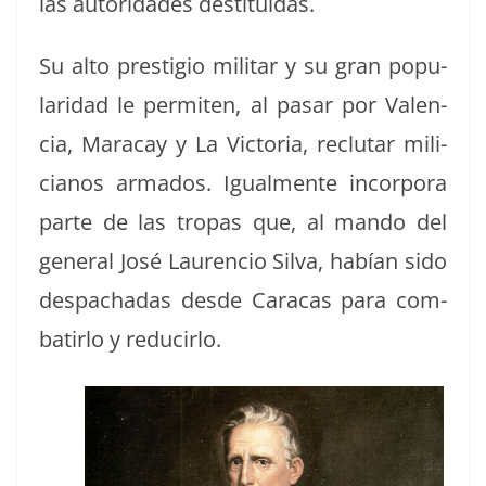
las autori­dades destituidas.
Su alto pres­ti­gio mil­i­tar y su gran pop­u­
lar­i­dad le per­miten, al pasar por Valen­
cia, Mara­cay y La Vic­to­ria, reclu­tar mili­
cianos arma­dos. Igual­mente incor­po­ra
parte de las tropas que, al man­do del
gen­er­al José Lau­ren­cio Sil­va, habían sido
despachadas des­de Cara­cas para com­
bat­ir­lo y reducirlo.