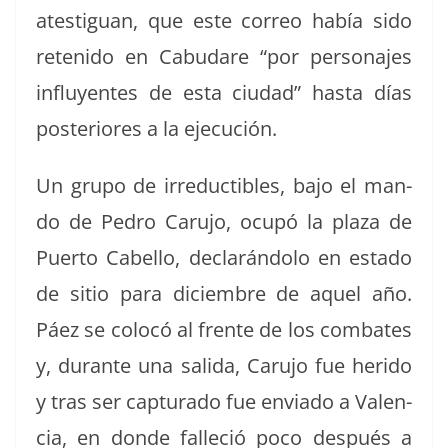
ates­tiguan, que este correo había sido
retenido en Cabu­dare “por per­son­ajes
influyentes de esta ciu­dad” has­ta días
pos­te­ri­ores a la ejecución.
Un grupo de irre­ductibles, bajo el man­
do de Pedro Caru­jo, ocupó la plaza de
Puer­to Cabel­lo, declar­án­do­lo en esta­do
de sitio para diciem­bre de aquel año.
Páez se colocó al frente de los com­bat­es
y, durante una sal­i­da, Caru­jo fue heri­do
y tras ser cap­tura­do fue envi­a­do a Valen­
cia, en donde fal­l­e­ció poco después a