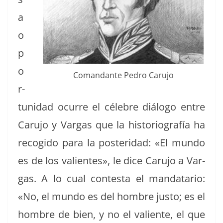
a
o
p
o
Coman­dante Pedro Carujo
r­
tu­nidad ocurre el céle­bre diál­o­go entre
Caru­jo y Var­gas que la his­to­ri­ografía ha
recogi­do para la pos­teri­dad: «El mun­do
es de los valientes», le dice Caru­jo a Var­
gas. A lo cual con­tes­ta el man­datario:
«No, el mun­do es del hom­bre jus­to; es el
hom­bre de bien, y no el valiente, el que