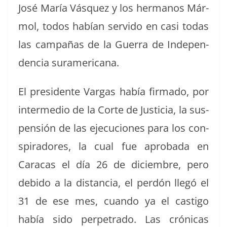
José María Vásquez y los her­manos Már­
mol, todos habían servi­do en casi todas
las cam­pañas de la Guer­ra de Inde­pen­
den­cia suramericana.
El pres­i­dente Var­gas había fir­ma­do, por
inter­me­dio de la Corte de Jus­ti­cia, la sus­
pen­sión de las eje­cu­ciones para los con­
spir­adores, la cual fue aproba­da en
Cara­cas el día 26 de diciem­bre, pero
debido a la dis­tan­cia, el perdón llegó el
31 de ese mes, cuan­do ya el cas­ti­go
había sido per­pe­tra­do. Las cróni­cas