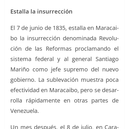
Estal­la la insurrección
El 7 de junio de 1835, estal­la en Mara­cai­
bo la insur­rec­ción denom­i­na­da Rev­olu­
ción de las Refor­mas procla­man­do el
sis­tema fed­er­al y al gen­er­al San­ti­a­go
Mar­iño como jefe supre­mo del nue­vo
gob­ier­no. La sub­l­e­vación mues­tra poca
efec­tivi­dad en Mara­cai­bo, pero se desar­
rol­la ráp­i­da­mente en otras partes de
Venezuela.
Un mes después, el 8 de julio, en Cara­