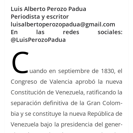
a
h
o
Luis Alberto Perozo Padua
c
re
m
Periodista y escritor
e
a
p
luisalbertoperozopadua@gmail.com
b
d
ar
En las redes sociales:
o
s
tir
@LuisPerozoPadua
C
o
k
uan­do en sep­tiem­bre de 1830, el
Con­gre­so de Valen­cia aprobó la nue­va
Con­sti­tu­ción de Venezuela, rat­i­f­i­can­do la
sep­a­ración defin­i­ti­va de la Gran Colom­
bia y se con­sti­tuye la nue­va Repúbli­ca de
Venezuela bajo la pres­i­den­cia del gen­er­