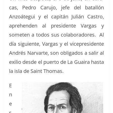
cas, Pedro Caru­jo, jefe del batal­lón
Anzoátegui y el capitán Julián Cas­tro,
apre­hen­den al pres­i­dente Var­gas y
some­ten a todos sus colab­o­radores. Al
día sigu­iente, Var­gas y el vicepres­i­dente
Andrés Nar­varte, son oblig­a­dos a salir al
exilio des­de el puer­to de La Guaira has­ta
la isla de Saint Thomas.
E
n
e
s