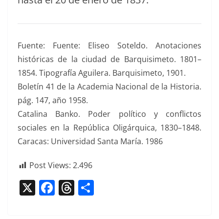
Fuente: Fuente: Eliseo Sotel­do. Ano­ta­ciones
históri­c­as de la ciu­dad de Bar­quisime­to. 1801–
1854. Tipografía Aguil­era. Bar­quisime­to, 1901.
Boletín 41 de la Acad­e­mia Nacional de la His­to­ria.
pág. 147, año 1958.
Catali­na Banko. Poder políti­co y con­flic­tos
sociales en la Repúbli­ca Oligárquica, 1830–1848.
Cara­cas: Uni­ver­si­dad San­ta María. 1986
Post Views:
2.496
X
F
T
C
a
h
o
c
re
m