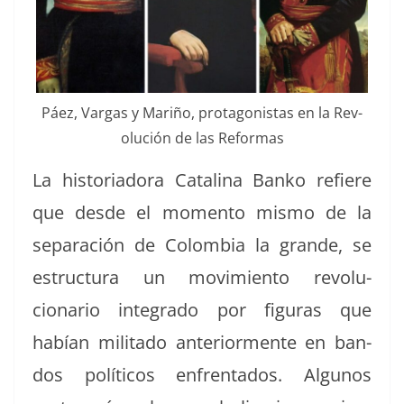
Páez, Var­gas y Mar­iño, pro­tag­o­nistas en la Rev­
olu­ción de las Reformas
La his­to­ri­ado­ra Catali­na Banko refiere
que des­de el momen­to mis­mo de la
sep­a­ración de Colom­bia la grande, se
estruc­tura un movimien­to rev­olu­
cionario inte­gra­do por fig­uras que
habían mil­i­ta­do ante­ri­or­mente en ban­
dos políti­cos enfrenta­dos. Algunos