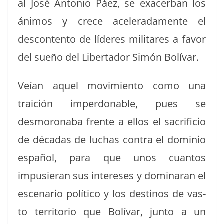
al José Anto­nio Páez, se exac­er­ban los
áni­mos y crece acel­er­ada­mente el
descon­tento de líderes mil­itares a favor
del sueño del Lib­er­ta­dor Simón Bolívar.
Veían aquel movimien­to como una
traición imper­don­able, pues se
desmoron­a­ba frente a ellos el sac­ri­fi­cio
de décadas de luchas con­tra el dominio
español, para que unos cuan­tos
impusier­an sus intere­ses y dom­i­naran el
esce­nario políti­co y los des­ti­nos de vas­
to ter­ri­to­rio que Bolí­var, jun­to a un