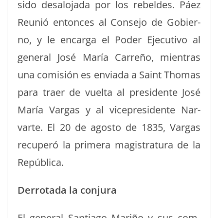
sido desa­lo­ja­da por los rebeldes. Páez
Reunió entonces al Con­se­jo de Gob­ier­
no, y le encar­ga el Poder Ejec­u­ti­vo al
gen­er­al José María Car­reño, mien­tras
una comisión es envi­a­da a Saint Thomas
para traer de vuelta al pres­i­dente José
María Var­gas y al vicepres­i­dente Nar­
varte. El 20 de agos­to de 1835, Var­gas
recu­peró la primera mag­i­s­tratu­ra de la
República.
Der­ro­ta­da la conjura
El gen­er­al San­ti­a­go Mar­iño y sus com­