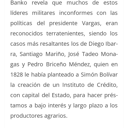
Banko rev­ela que muchos de estos
líderes mil­itares incon­formes con las
políti­cas del pres­i­dente Var­gas, eran
recono­ci­dos ter­rate­nientes, sien­do los
casos más resaltantes los de Diego Ibar­
ra, San­ti­a­go Mar­iño, José Tadeo Mon­a­
gas y Pedro Briceño Mén­dez, quien en
1828 le había plantea­do a Simón Bolí­var
la creación de un Insti­tu­to de Crédi­to,
con cap­i­tal del Esta­do, para hac­er prés­
ta­mos a bajo interés y largo pla­zo a los
pro­duc­tores agrarios.