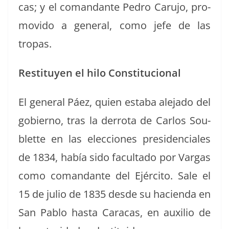
cas; y el coman­dante Pedro Caru­jo, pro­
movi­do a gen­er­al, como jefe de las
tropas.
Resti­tuyen el hilo Constitucional
El gen­er­al Páez, quien esta­ba ale­ja­do del
gob­ier­no, tras la der­ro­ta de Car­los Sou­
blette en las elec­ciones pres­i­den­ciales
de 1834, había sido fac­ul­ta­do por Var­gas
como coman­dante del Ejérci­to. Sale el
15 de julio de 1835 des­de su hacien­da en
San Pablo has­ta Cara­cas, en aux­ilio de