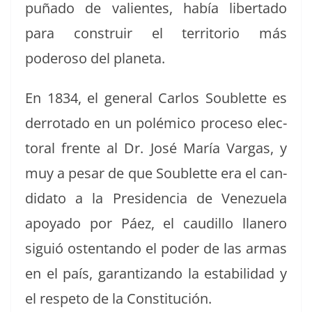
puña­do de valientes, había lib­er­ta­do
para con­stru­ir el ter­ri­to­rio más
poderoso del planeta.
En 1834, el gen­er­al Car­los Sou­blette es
der­ro­ta­do en un polémi­co pro­ce­so elec­
toral frente al Dr. José María Var­gas, y
muy a pesar de que Sou­blette era el can­
dida­to a la Pres­i­den­cia de Venezuela
apoy­a­do por Páez, el caudil­lo llanero
sigu­ió osten­tan­do el poder de las armas
en el país, garan­ti­zan­do la esta­bil­i­dad y
el respeto de la Constitución.