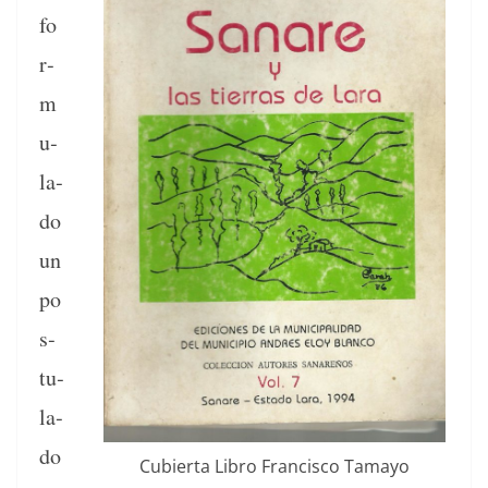
fo
r­
m
u­
la­
do
un
po
s­
tu­
la­
do
Cubier­ta Libro Fran­cis­co Tamayo