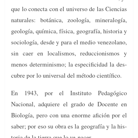
que lo conec­ta con el uni­ver­so de las Cien­cias
nat­u­rales: botáni­ca, zoología, min­er­alogía,
geología, quími­ca, físi­ca, geografía, his­to­ria y
soci­ología, des­de y para el medio vene­zolano,
sin caer en local­is­mos, reduc­cionis­mos y
menos deter­min­is­mo; la especi­fi­ci­dad la des­
cubre por lo uni­ver­sal del méto­do científico.
En 1943, por el Insti­tu­to Pedagógi­co
Nacional, adquiere el gra­do de Docente en
Biología, pero con una enorme afi­ción por el
saber; por eso su obra es la geografía y la his­
to­ria de la tier­ra que lo ve nacer.