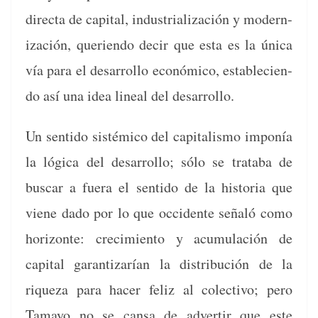
direc­ta de cap­i­tal, indus­tri­al­ización y mod­ern­
ización, que­rien­do decir que esta es la úni­ca
vía para el desar­rol­lo económi­co, estable­cien­
do así una idea lin­eal del desarrollo.
Un sen­ti­do sistémi­co del cap­i­tal­is­mo imponía
la lóg­i­ca del desar­rol­lo; sólo se trata­ba de
bus­car a fuera el sen­ti­do de la his­to­ria que
viene dado por lo que occi­dente señaló como
hor­i­zonte: crec­imien­to y acu­mu­lación de
cap­i­tal garan­ti­zarían la dis­tribu­ción de la
riqueza para hac­er feliz al colec­ti­vo; pero
Tamayo no se cansa de adver­tir que este