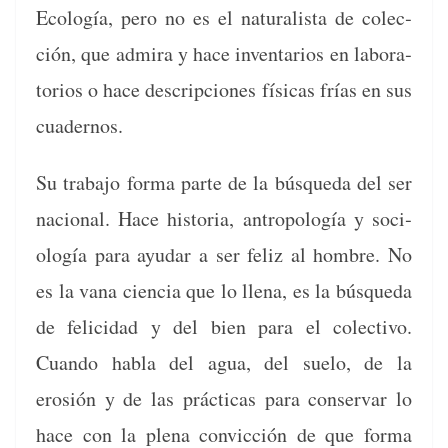
Ecología, pero no es el nat­u­ral­ista de colec­
ción, que admi­ra y hace inven­tar­ios en lab­o­ra­
to­rios o hace descrip­ciones físi­cas frías en sus
cuadernos.
Su tra­ba­jo for­ma parte de la búsque­da del ser
nacional. Hace his­to­ria, antropología y soci­
ología para ayu­dar a ser feliz al hom­bre. No
es la vana cien­cia que lo llena, es la búsque­da
de feli­ci­dad y del bien para el colec­ti­vo.
Cuan­do habla del agua, del sue­lo, de la
erosión y de las prác­ti­cas para con­ser­var lo
hace con la ple­na con­vic­ción de que for­ma