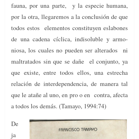
fau­na, por una parte, y la especie humana,
por la otra, lle­gare­mos a la con­clusión de que
todos estos ele­men­tos con­sti­tuyen eslabones
de una cade­na cícli­ca, indis­ol­u­ble y armo­
niosa, los cuales no pueden ser alter­ados ni
mal­trata­dos sin que se dañe el con­jun­to, ya
que existe, entre todos ellos, una estrecha
relación de inter­de­pen­den­cia, de man­era tal
que le atañe al uno, en pro o en con­tra, afec­ta
a todos los demás. (Tamayo, 1994:74)
De
ja