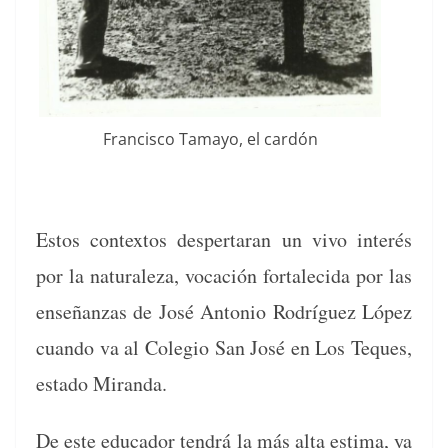
Fran­cis­co Tamayo, el cardón
Estos con­tex­tos des­per­taran un vivo interés
por la nat­u­raleza, vocación for­t­ale­ci­da por las
enseñan­zas de José Anto­nio Rodríguez López
cuan­do va al Cole­gio San José en Los Teques,
esta­do Miranda.
De este edu­cador ten­drá la más alta esti­ma, ya