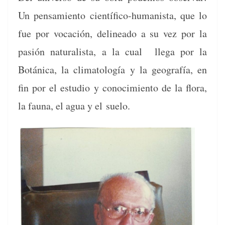
Un pen­samien­to cien­tí­fi­co-human­ista, que lo
fue por vocación, delin­ea­do a su vez por la
pasión nat­u­ral­ista, a la cual lle­ga por la
Botáni­ca, la cli­ma­tología y la geografía, en
fin por el estu­dio y conocimien­to de la flo­ra,
la fau­na, el agua y el suelo.