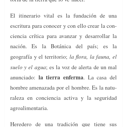
El itin­er­ario vital es la fun­dación de una
escrit­u­ra para cono­cer y con ello crear la con­
cien­cia críti­ca para avan­zar y desar­rol­lar la
nación. Es la Botáni­ca del país; es la
geografía y el ter­ri­to­rio;
la flo­ra, la fau­na, el
sue­lo y el agua
; es la voz de aler­ta de un mal
la tier­ra enfer­ma
anun­ci­a­do:
. La casa del
hom­bre ame­naza­da por el hom­bre. Es la nat­u­
raleza en con­cien­cia acti­va y la seguri­dad
agroalimentaria.
Heredero de una tradi­ción que tiene sus