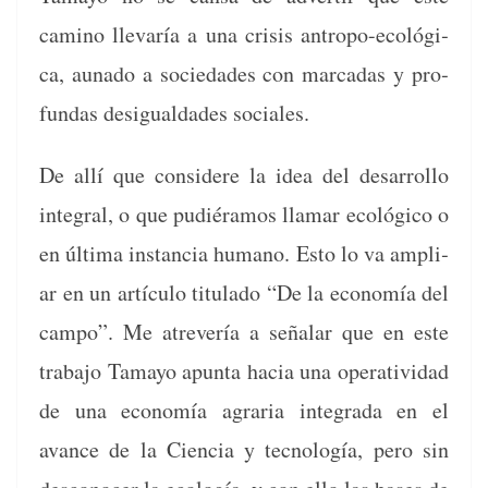
camino lle­varía a una cri­sis antropo-ecológ­i­
ca, auna­do a sociedades con mar­cadas y pro­
fun­das desigual­dades sociales.
De allí que con­sidere la idea del desar­rol­lo
inte­gral, o que pudiéramos lla­mar ecológi­co o
en últi­ma instan­cia humano. Esto lo va ampli­
ar en un artícu­lo tit­u­la­do “De la economía del
cam­po”. Me atrevería a señalar que en este
tra­ba­jo Tamayo apun­ta hacia una oper­a­tivi­dad
de una economía agraria integra­da en el
avance de la Cien­cia y tec­nología, pero sin