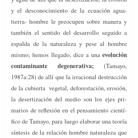
y el desconocimien­to de la ecuación agua-
tier­ra- hom­bre le pre­ocu­pen sobre man­era y
tam­bién el sen­ti­do del desar­rol­lo segui­do a
espal­da de la nat­u­raleza y pese al hom­bre
evolu­ción
mis­mo; hemos lle­ga­do, dice a una
con­t­a­m­i­nante degen­er­a­ti­va;
(Tamayo,
1987a:28) de allí que la irra­cional destruc­ción
de la cubier­ta veg­e­tal, defor­estación, erosión,
la deser­ti­zación del medio son los ejes pri­
mar­ios de reflex­ión en el pen­samien­to cien­tí­
fi­co de Tamayo, para luego elab­o­rar una teoría
sín­te­sis de la relación hom­bre nat­u­raleza que