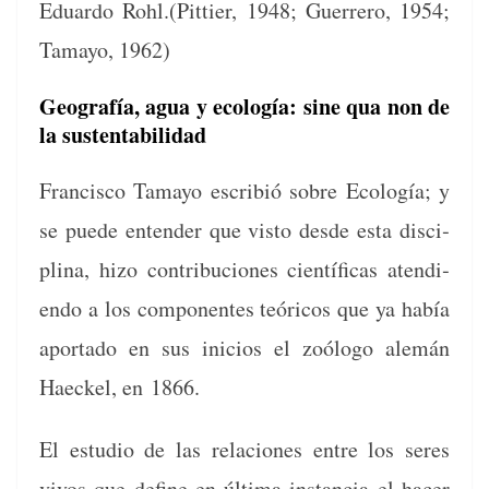
Eduar­do Rohl.(Pittier, 1948; Guer­rero, 1954;
Tamayo, 1962)
Geografía, agua y ecología: sine qua non de
la sustentabilidad
Fran­cis­co Tamayo escribió sobre Ecología; y
se puede enten­der que vis­to des­de esta dis­ci­
plina, hizo con­tribu­ciones cien­tí­fi­cas aten­di­
en­do a los com­po­nentes teóri­cos que ya había
apor­ta­do en sus ini­cios el zoól­o­go alemán
Haeck­el, en 1866.
El estu­dio de las rela­ciones entre los seres
vivos que define en últi­ma instan­cia el hac­er