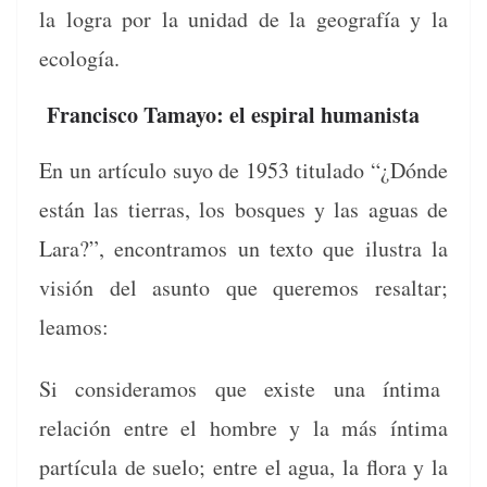
la logra por la unidad de la geografía y la
ecología.
Francisco Tamayo: el espiral humanista
En un artícu­lo suyo de 1953 tit­u­la­do “¿Dónde
están las tier­ras, los bosques y las aguas de
Lara?”, encon­tramos un tex­to que ilus­tra la
visión del asun­to que quer­e­mos resaltar;
leamos:
Si con­sid­er­amos que existe una ínti­ma
relación entre el hom­bre y la más ínti­ma
partícu­la de sue­lo; entre el agua, la flo­ra y la