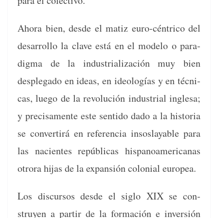
para el colectivo.
Aho­ra bien, des­de el matiz euro-cén­tri­co del
desar­rol­lo la clave está en el mod­e­lo o par­a­
dig­ma de la indus­tri­al­ización muy bien
desple­ga­do en ideas, en ide­ologías y en téc­ni­
cas, luego de la rev­olu­ción indus­tri­al ingle­sa;
y pre­cisa­mente este sen­ti­do dado a la his­to­ria
se con­ver­tirá en ref­er­en­cia insoslayable para
las nacientes repúbli­cas his­panoamer­i­canas
otro­ra hijas de la expan­sión colo­nial europea.
Los dis­cur­sos des­de el siglo XIX se con­
struyen a par­tir de la for­ma­ción e inver­sión