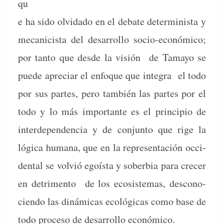
qu
e ha sido olvi­da­do en el debate deter­min­ista y
mecanicista del desar­rol­lo socio-económi­co;
por tan­to que des­de la visión de Tamayo se
puede apre­ciar el enfoque que inte­gra el todo
por sus partes, pero tam­bién las partes por el
todo y lo más impor­tante es el prin­ci­pio de
inter­de­pen­den­cia y de con­jun­to que rige la
lóg­i­ca humana, que en la rep­re­sentación occi­
den­tal se volvió egoís­ta y sober­bia para cre­cer
en detri­men­to de los eco­sis­temas, descono­
cien­do las dinámi­cas ecológ­i­cas como base de
todo pro­ce­so de desar­rol­lo económico.