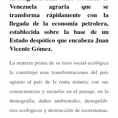
Venezuela agraria que se
transforma rápidamente con la
llegada de la economía petrolera,
establecida sobre la base de un
Estado despótico que encabeza Juan
Vicente Gómez.
La mate­ria pri­ma de su tesis social-ecológ­i­ca
la con­sti­tuye esas trans­for­ma­ciones del país
agrario al país de la renta min­era; con sus
con­se­cuen­cias y secue­las en el paisaje, en la
demografía; daños ambi­en­tales, dese­qui­lib­
rios ecológi­cos y destruc­ción de eco­sis­temas.