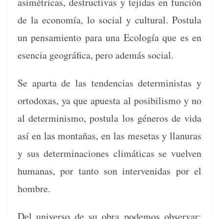
asimétri­c­as, destruc­ti­vas y teji­das en fun­ción
de la economía, lo social y cul­tur­al. Pos­tu­la
un pen­samien­to para una Ecología que es en
esen­cia geográ­fi­ca, pero además social.
Se aparta de las ten­den­cias deter­min­istas y
orto­doxas, ya que apues­ta al posi­bil­is­mo y no
al deter­min­is­mo, pos­tu­la los géneros de vida
así en las mon­tañas, en las mese­tas y lla­nuras
y sus deter­mi­na­ciones climáti­cas se vuel­ven
humanas, por tan­to son inter­venidas por el
hombre.
Del uni­ver­so de su obra podemos obser­var: