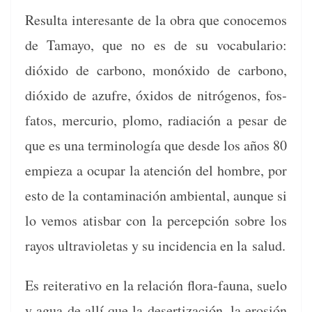
Resul­ta intere­sante de la obra que cono­ce­mos
de Tamayo, que no es de su vocab­u­lario:
dióx­i­do de car­bono, monóx­i­do de car­bono,
dióx­i­do de azufre, óxi­dos de nitrógenos, fos­
fatos, mer­cu­rio, plo­mo, radiación a pesar de
que es una ter­mi­nología que des­de los años 80
empieza a ocu­par la aten­ción del hom­bre, por
esto de la con­t­a­m­i­nación ambi­en­tal, aunque si
lo vemos atis­bar con la per­cep­ción sobre los
rayos ultra­vi­o­le­tas y su inci­den­cia en la salud.
Es reit­er­a­ti­vo en la relación flo­ra-fau­na, sue­lo
y agua de allí que la deser­ti­zación, la erosión