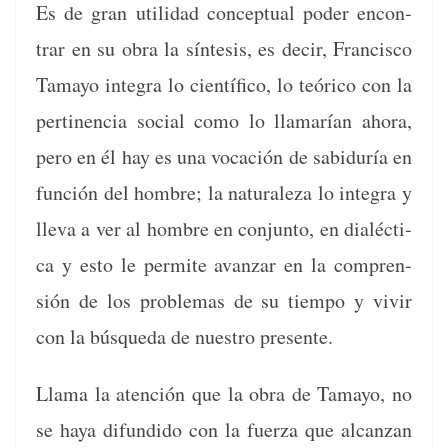
Es de gran util­i­dad con­cep­tu­al poder encon­
trar en su obra la sín­te­sis, es decir, Fran­cis­co
Tamayo inte­gra lo cien­tí­fi­co, lo teóri­co con la
per­ti­nen­cia social como lo lla­marían aho­ra,
pero en él hay es una vocación de sabiduría en
fun­ción del hom­bre; la nat­u­raleza lo inte­gra y
lle­va a ver al hom­bre en con­jun­to, en dialéc­ti­
ca y esto le per­mite avan­zar en la com­pren­
sión de los prob­le­mas de su tiem­po y vivir
con la búsque­da de nue­stro presente.
Lla­ma la aten­ción que la obra de Tamayo, no
se haya difun­di­do con la fuerza que alcan­zan