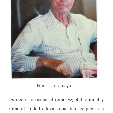
Fran­cis­co Tamayo
Es decir, lo ocu­pa el reino veg­e­tal, ani­mal y
min­er­al. Todo lo lle­va a una sín­te­sis; pien­sa la