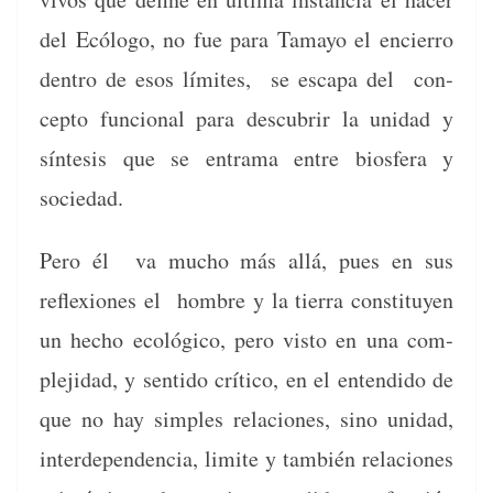
del Ecól­o­go, no fue para Tamayo el encier­ro
den­tro de esos límites, se escapa del con­
cep­to fun­cional para des­cubrir la unidad y
sín­te­sis que se entra­ma entre bios­fera y
sociedad.
Pero él va mucho más allá, pues en sus
reflex­iones el hom­bre y la tier­ra con­sti­tuyen
un hecho ecológi­co, pero vis­to en una com­
ple­ji­dad, y sen­ti­do críti­co, en el enten­di­do de
que no hay sim­ples rela­ciones, sino unidad,
inter­de­pen­den­cia, lim­ite y tam­bién rela­ciones