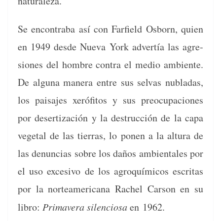
naturaleza.
Se encon­tra­ba así con Farfield Osborn, quien
en 1949 des­de Nue­va York advertía las agre­
siones del hom­bre con­tra el medio ambi­ente.
De algu­na man­era entre sus sel­vas nubladas,
los paisajes xeró­fi­tos y sus pre­ocu­pa­ciones
por deser­ti­zación y la destruc­ción de la capa
veg­e­tal de las tier­ras, lo ponen a la altura de
las denun­cias sobre los daños ambi­en­tales por
el uso exce­si­vo de los agro­quími­cos escritas
por la norteam­er­i­cana Rachel Car­son en su
libro:
Pri­mav­era silen­ciosa
en 1962.