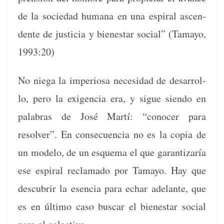
de la sociedad humana en una espi­ral ascen­
dente de jus­ti­cia y bien­es­tar social” (Tamayo,
1993:20)
No nie­ga la impe­riosa necesi­dad de desar­rol­
lo, pero la exi­gen­cia era, y sigue sien­do en
pal­abras de José Martí: “cono­cer para
resolver”. En con­se­cuen­cia no es la copia de
un mod­e­lo, de un esque­ma el que garan­ti­zaría
ese espi­ral recla­ma­do por Tamayo. Hay que
des­cubrir la esen­cia para echar ade­lante, que
es en últi­mo caso bus­car el bien­es­tar social