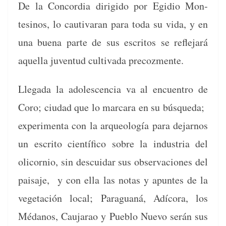
De la Con­cor­dia dirigi­do por Egidio Mon­
tesinos, lo cau­ti­varan para toda su vida, y en
una bue­na parte de sus escritos se refle­jará
aque­l­la juven­tud cul­ti­va­da precozmente.
Lle­ga­da la ado­les­cen­cia va al encuen­tro de
Coro; ciu­dad que lo mar­cara en su búsque­da;
exper­i­men­ta con la arque­ología para dejarnos
un escrito cien­tí­fi­co sobre la indus­tria del
olicornio, sin des­cuidar sus obser­va­ciones del
paisaje, y con ella las notas y apuntes de la
veg­etación local; Paraguaná, Adí­co­ra, los
Médanos, Cau­jarao y Pueblo Nue­vo serán sus