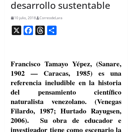
desarrollo sustentable
10 julio, 2018
CorreodeLara
X
F
T
C
a
h
o
c
re
m
e
a
p
Francisco Tamayo Yépez, (Sanare,
b
d
ar
1902 — Caracas, 1985) es una
o
s
tir
referencia ineludible en la historia
o
del pensamiento científico
k
naturalista venezolano. (Venegas
Filardo, 1987; Hurtado Rayugsen,
2006). Su obra de educador e
investigador tiene como escenario la