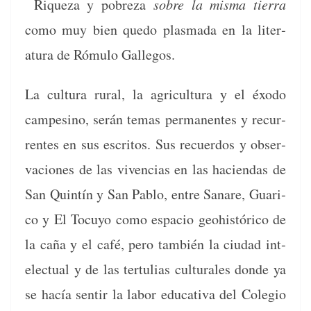
Riqueza y pobreza
sobre la mis­ma tier­ra
como muy bien que­do plas­ma­da en la lit­er­
atu­ra de Rómu­lo Gallegos.
La cul­tura rur­al, la agri­cul­tura y el éxo­do
campesino, serán temas per­ma­nentes y recur­
rentes en sus escritos. Sus recuer­dos y obser­
va­ciones de las viven­cias en las hacien­das de
San Quin­tín y San Pablo, entre Sanare, Guari­
co y El Tocuyo como espa­cio geo­históri­co de
la caña y el café, pero tam­bién la ciu­dad int­
elec­tu­al y de las ter­tu­lias cul­tur­ales donde ya
se hacía sen­tir la labor educa­ti­va del Cole­gio