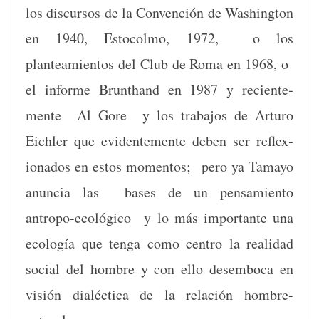
los dis­cur­sos de la Con­ven­ción de Wash­ing­ton
en 1940, Esto­col­mo, 1972, o los
planteamien­tos del Club de Roma en 1968, o
el informe Brun­t­hand en 1987 y recien­te­
mente Al Gore y los tra­ba­jos de Arturo
Eich­ler que evi­den­te­mente deben ser reflex­
ion­a­dos en estos momen­tos; pero ya Tamayo
anun­cia las bases de un pen­samien­to
antropo-ecológi­co y lo más impor­tante una
ecología que ten­ga como cen­tro la real­i­dad
social del hom­bre y con ello desem­bo­ca en
visión dialéc­ti­ca de la relación hombre-