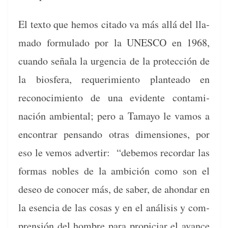
El tex­to que hemos cita­do va más allá del lla­
ma­do for­mu­la­do por la UNESCO en 1968,
cuan­do señala la urgen­cia de la pro­tec­ción de
la bios­fera, requer­im­ien­to plantea­do en
reconocimien­to de una evi­dente con­t­a­m­i­
nación ambi­en­tal; pero a Tamayo le vamos a
encon­trar pen­san­do otras dimen­siones, por
eso le vemos adver­tir: “debe­mos recor­dar las
for­mas nobles de la ambi­ción como son el
deseo de cono­cer más, de saber, de ahon­dar en
la esen­cia de las cosas y en el análi­sis y com­
pren­sión del hom­bre para prop­i­ciar el avance