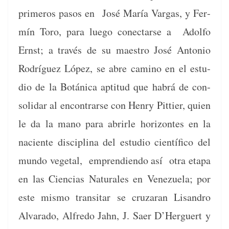
primeros pasos en José María Var­gas, y Fer­
mín Toro, para luego conec­tarse a Adol­fo
Ernst; a través de su mae­stro José Anto­nio
Rodríguez López, se abre camino en el estu­
dio de la Botáni­ca apti­tud que habrá de con­
sol­i­dar al encon­trarse con Hen­ry Pit­ti­er, quien
le da la mano para abrir­le hor­i­zontes en la
naciente dis­ci­plina del estu­dio cien­tí­fi­co del
mun­do veg­e­tal, empren­di­en­do así otra eta­pa
en las Cien­cias Nat­u­rales en Venezuela; por
este mis­mo tran­si­tar se cruzaran Lisan­dro
Alvara­do, Alfre­do Jahn, J. Saer D’Herguert y