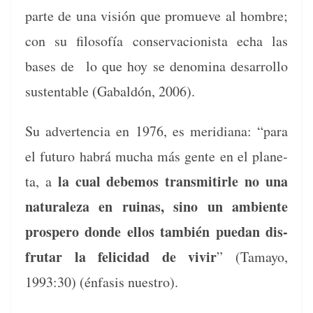
parte de una visión que pro­mueve al hom­bre;
con su filosofía con­ser­va­cionista echa las
bases de lo que hoy se denom­i­na desar­rol­lo
sus­tentable (Gabaldón, 2006).
Su adver­ten­cia en 1976, es merid­i­ana: “para
el futuro habrá mucha más gente en el plan­e­
la cual debe­mos trans­mi­tir­le no una
ta, a
nat­u­raleza en ruinas, sino un ambi­ente
pros­pero donde ellos tam­bién puedan dis­
fru­tar la feli­ci­dad de vivir
” (Tamayo,
1993:30) (énfa­sis nuestro).