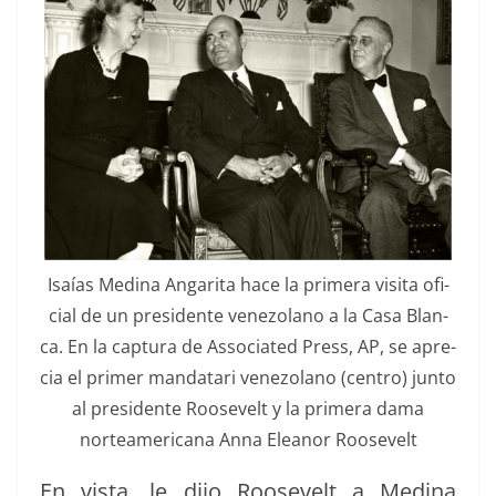
Isaías Med­i­na Angari­ta hace la primera visi­ta ofi­
cial de un pres­i­dente vene­zolano a la Casa Blan­
ca. En la cap­tura de Asso­ci­at­ed Press, AP, se apre­
cia el primer man­datari vene­zolano (cen­tro) jun­to
al pres­i­dente Roo­sevelt y la primera dama
norteam­er­i­cana Anna Eleanor Roosevelt
En vista, le dijo Roo­sevelt a Med­i­na