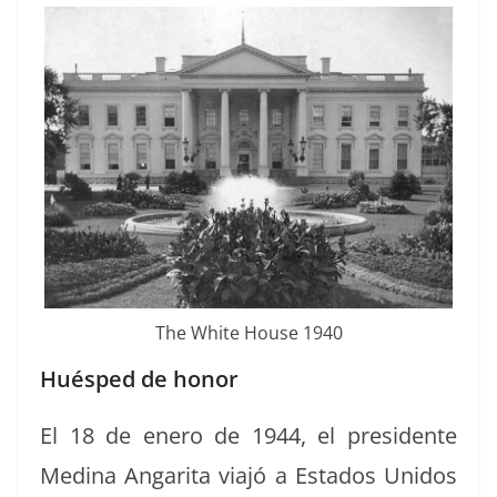
The White House 1940
Huésped de honor
El 18 de enero de 1944, el pres­i­dente
Med­i­na Angari­ta via­jó a Esta­dos Unidos