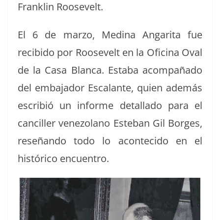
Franklin Roosevelt.
El 6 de mar­zo, Med­i­na Angari­ta fue
recibido por Roo­sevelt en la Ofic­i­na Oval
de la Casa Blan­ca. Esta­ba acom­paña­do
del emba­jador Escalante, quien además
escribió un informe detal­la­do para el
can­ciller vene­zolano Este­ban Gil Borges,
reseñan­do todo lo acon­te­ci­do en el
históri­co encuentro.