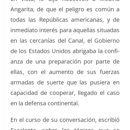
Angari­ta, de que el peli­gro es común a
todas las Repúbli­cas amer­i­canas, y de
inmedi­a­to interés para aque­l­las situ­adas
en las cer­canías del Canal, el Gob­ier­no
de los Esta­dos Unidos abri­ga­ba la con­fi­
an­za de una preparación por parte de
ellas, con el aumen­to de sus fuerzas
armadas de suerte que las pusiera en
capaci­dad de coop­er­ar, lle­ga­do el caso
en la defen­sa continental.
En el cur­so de su con­ver­sación, escribió