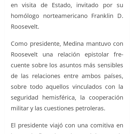
en visi­ta de Esta­do, invi­ta­do por su
homól­o­go norteam­er­i­cano Franklin D.
Roosevelt.
Como pres­i­dente, Med­i­na man­tu­vo con
Roo­sevelt una relación epis­to­lar fre­
cuente sobre los asun­tos más sen­si­bles
de las rela­ciones entre ambos país­es,
sobre todo aque­l­los vin­cu­la­dos con la
seguri­dad hem­is­féri­ca, la coop­eración
mil­i­tar y las cues­tiones petroleras.
El pres­i­dente via­jó con una comi­ti­va en