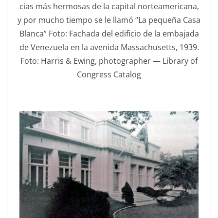
cias más her­mosas de la cap­i­tal norteam­er­i­cana,
y por mucho tiem­po se le llamó “La pequeña Casa
Blan­ca” Foto: Facha­da del edi­fi­cio de la emba­ja­da
de Venezuela en la aveni­da Mass­a­chu­setts, 1939.
Foto: Har­ris & Ewing, pho­tog­ra­ph­er — Library of
Con­gress Catalog