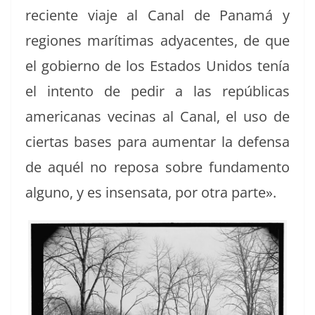
reciente via­je al Canal de Panamá y
regiones marí­ti­mas ady­a­centes, de que
el gob­ier­no de los Esta­dos Unidos tenía
el inten­to de pedir a las repúbli­cas
amer­i­canas veci­nas al Canal, el uso de
cier­tas bases para aumen­tar la defen­sa
de aquél no reposa sobre fun­da­men­to
alguno, y es insen­sa­ta, por otra parte».