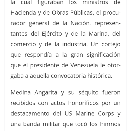
la cual fig­ura­ban los min­istros de
Hacien­da y de Obras Públi­cas, el procu­
rador gen­er­al de la Nación, rep­re­sen­
tantes del Ejérci­to y de la Mari­na, del
com­er­cio y de la indus­tria. Un corte­jo
que respondía a la gran sig­nifi­cación
que el pres­i­dente de Venezuela le otor­
ga­ba a aque­l­la con­vo­ca­to­ria histórica.
Med­i­na Angari­ta y su séquito fueron
recibidos con actos hon­orí­fi­cos por un
desta­ca­men­to del US Marine Corps y
una ban­da mil­i­tar que tocó los him­nos