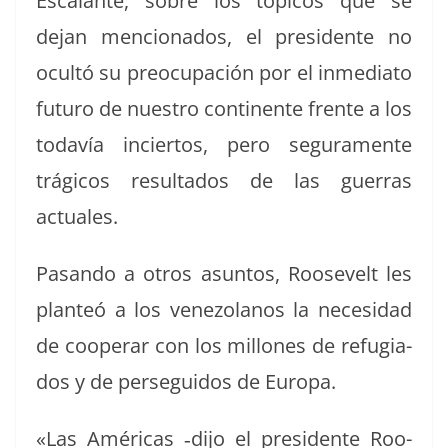
Escalante, sobre los tópi­cos que se
dejan men­ciona­dos, el pres­i­dente no
ocultó su pre­ocu­pación por el inmedi­a­to
futuro de nue­stro con­ti­nente frente a los
todavía incier­tos, pero segu­ra­mente
trági­cos resul­ta­dos de las guer­ras
actuales.
Pasan­do a otros asun­tos, Roo­sevelt les
planteó a los vene­zolanos la necesi­dad
de coop­er­ar con los mil­lones de refu­gia­
dos y de persegui­dos de Europa.
«Las Améri­c­as ‑dijo el pres­i­dente Roo­