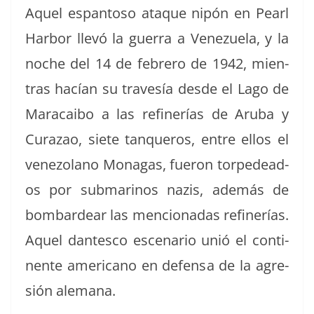
Aquel espan­toso ataque nipón en Pearl
Har­bor llevó la guer­ra a Venezuela, y la
noche del 14 de febrero de 1942, mien­
tras hacían su trav­es­ía des­de el Lago de
Mara­cai­bo a las refin­erías de Aru­ba y
Curazao, siete tan­queros, entre ellos el
vene­zolano Mon­a­gas, fueron tor­pedea­d­
os por sub­mari­nos nazis, además de
bom­bardear las men­cionadas refin­erías.
Aquel dan­tesco esce­nario unió el con­ti­
nente amer­i­cano en defen­sa de la agre­
sión alemana.