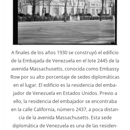
A finales de los años 1930 se con­struyó el edi­fi­cio
de la Emba­ja­da de Venezuela en el lote 2445 de la
aveni­da Mass­a­chu­setts, cono­ci­da como Embassy
Row por su alto por­centa­je de sedes diplomáti­cas
en el lugar. El edi­fi­cio es la res­i­den­cia del emba­
jador de Venezuela en Esta­dos Unidos. Pre­vio a
ello, la res­i­den­cia del emba­jador se encon­tra­ba
en la calle Cal­i­for­nia, número 2437, a poca dis­tan­
cia de la aveni­da Mass­a­chu­setts. Esta sede
diplomáti­ca de Venezuela es una de las res­i­den­