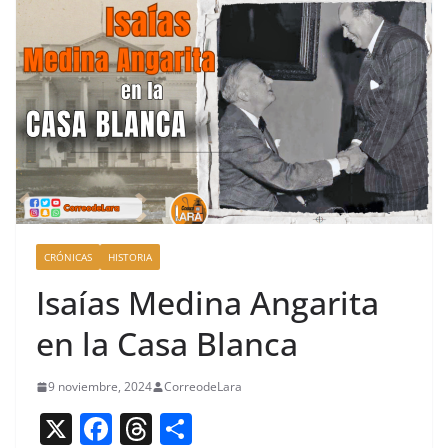
CRÓNICAS
HISTORIA
Isaías Medina Angarita
en la Casa Blanca
9 noviembre, 2024
CorreodeLara
X
F
T
C