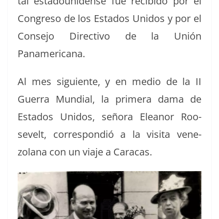
tal esta­dounidense fue recibido por el
Con­gre­so de los Esta­dos Unidos y por el
Con­se­jo Direc­ti­vo de la Unión
Panamericana.
Al mes sigu­iente, y en medio de la II
Guer­ra Mundi­al, la primera dama de
Esta­dos Unidos, seño­ra Eleanor Roo­
sevelt, cor­re­spondió a la visi­ta vene­
zolana con un via­je a Caracas.