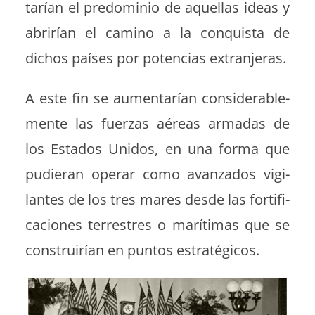
tarían el pre­do­minio de aque­l­las ideas y
abrirían el camino a la con­quista de
dichos país­es por poten­cias extranjeras.
A este fin se aumen­tarían con­sid­er­able­
mente las fuerzas aéreas armadas de
los Esta­dos Unidos, en una for­ma que
pudier­an oper­ar como avan­za­dos vig­i­
lantes de los tres mares des­de las for­ti­fi­
ca­ciones ter­restres o marí­ti­mas que se
con­stru­irían en pun­tos estratégicos.