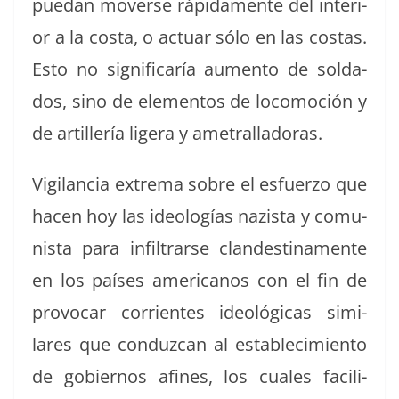
puedan moverse ráp­i­da­mente del inte­ri­
or a la cos­ta, o actu­ar sólo en las costas.
Esto no sig­nifi­caría aumen­to de sol­da­
dos, sino de ele­men­tos de loco­mo­ción y
de artillería lig­era y ametralladoras.
Vig­i­lan­cia extrema sobre el esfuer­zo que
hacen hoy las ide­ologías nazista y comu­
nista para infil­trarse clan­des­ti­na­mente
en los país­es amer­i­canos con el fin de
provo­car cor­ri­entes ide­ológ­i­cas sim­i­
lares que con­duz­can al establec­imien­to
de gob­ier­nos afines, los cuales facil­i­