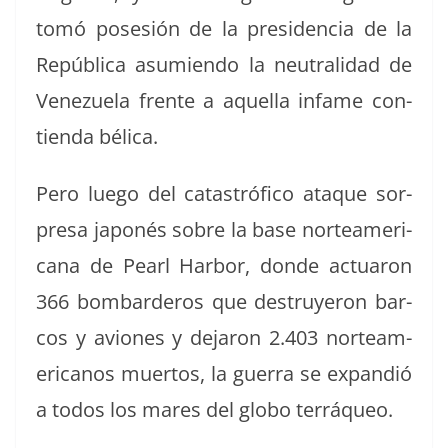
tomó pos­esión de la pres­i­den­cia de la
Repúbli­ca asum­ien­do la neu­tral­i­dad de
Venezuela frente a aque­l­la infame con­
tien­da bélica.
Pero luego del cat­a­stró­fi­co ataque sor­
pre­sa japonés sobre la base norteam­er­i­
cana de Pearl Har­bor, donde actu­aron
366 bom­barderos que destruyeron bar­
cos y aviones y dejaron 2.403 norteam­
er­i­canos muer­tos, la guer­ra se expandió
a todos los mares del globo terráqueo.