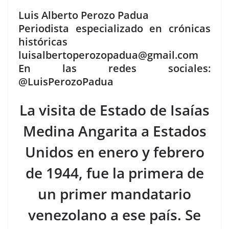
a
h
o
Luis Alberto Perozo Padua
c
re
m
Periodista especializado en crónicas
e
a
p
históricas
b
d
ar
luisalbertoperozopadua@gmail.com
o
s
tir
En las redes sociales:
@LuisPerozoPadua
o
k
La visita de Estado de Isaías
Medina Angarita a Estados
Unidos en enero y febrero
de 1944, fue la primera de
un primer mandatario
venezolano a ese país. Se