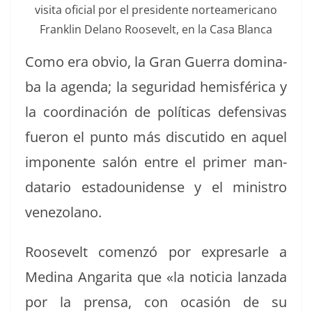
visi­ta ofi­cial por el pres­i­dente norteam­er­i­cano
Franklin Delano Roo­sevelt, en la Casa Blanca
Como era obvio, la Gran Guer­ra dom­ina­
ba la agen­da; la seguri­dad hem­is­féri­ca y
la coor­di­nación de políti­cas defen­si­vas
fueron el pun­to más dis­cu­ti­do en aquel
impo­nente salón entre el primer man­
datario esta­dounidense y el min­istro
venezolano.
Roo­sevelt comen­zó por expre­sar­le a
Med­i­na Angari­ta que «la noti­cia lan­za­da
por la pren­sa, con ocasión de su