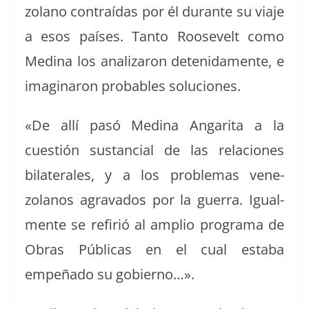
zolano con­traí­das por él durante su via­je
a esos país­es. Tan­to Roo­sevelt como
Med­i­na los analizaron detenida­mente, e
imag­i­naron prob­a­bles soluciones.
«De allí pasó Med­i­na Angari­ta a la
cuestión sus­tan­cial de las rela­ciones
bilat­erales, y a los prob­le­mas vene­
zolanos agrava­dos por la guer­ra. Igual­
mente se refir­ió al amplio pro­gra­ma de
Obras Públi­cas en el cual esta­ba
empeña­do su gobierno…».