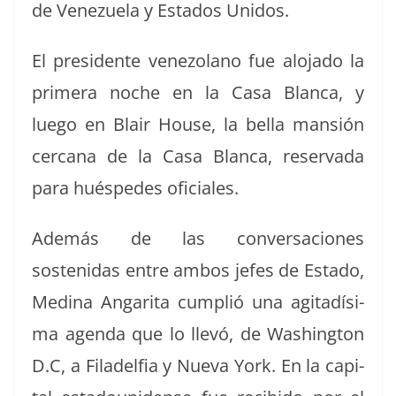
de Venezuela y Esta­dos Unidos.
El pres­i­dente vene­zolano fue alo­ja­do la
primera noche en la Casa Blan­ca, y
luego en Blair House, la bel­la man­sión
cer­cana de la Casa Blan­ca, reser­va­da
para hués­pedes oficiales.
Además de las con­ver­sa­ciones
sostenidas entre ambos jefes de Esta­do,
Med­i­na Angari­ta cumplió una agi­tadísi­
ma agen­da que lo llevó, de Wash­ing­ton
D.C, a Filadelfia y Nue­va York. En la cap­i­