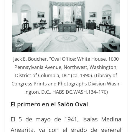
Jack E. Bouch­er, “Oval Office; White House, 1600
Penn­syl­va­nia Avenue, North­west, Wash­ing­ton,
Dis­trict of Colum­bia, DC” (ca. 1990). (Library of
Con­gress Prints and Pho­tographs Divi­sion Wash­
ing­ton, D.C., HABS DC,WASH,134–176)
El primero en el Salón Oval
El 5 de mayo de 1941, Isaías Med­i­na
Angari­ta, ya con el gra­do de gen­er­al