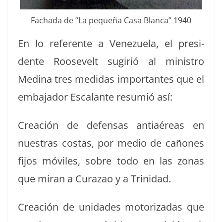
Facha­da de “La pequeña Casa Blan­ca” 1940
En lo ref­er­ente a Venezuela, el pres­i­
dente Roo­sevelt sugir­ió al min­istro
Med­i­na tres medi­das impor­tantes que el
emba­jador Escalante resum­ió así:
Creación de defen­sas anti­aéreas en
nues­tras costas, por medio de cañones
fijos móviles, sobre todo en las zonas
que miran a Curazao y a Trinidad.
Creación de unidades motor­izadas que