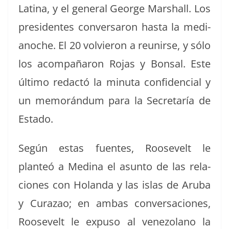
Lati­na, y el gen­er­al George Mar­shall. Los
pres­i­dentes con­ver­saron has­ta la medi­
anoche. El 20 volvieron a reunirse, y sólo
los acom­pañaron Rojas y Bon­sal. Este
últi­mo redac­tó la min­u­ta con­fi­den­cial y
un mem­o­rán­dum para la Sec­re­taría de
Estado.
Según estas fuentes, Roo­sevelt le
planteó a Med­i­na el asun­to de las rela­
ciones con Holan­da y las islas de Aru­ba
y Curazao; en ambas con­ver­sa­ciones,
Roo­sevelt le expu­so al vene­zolano la