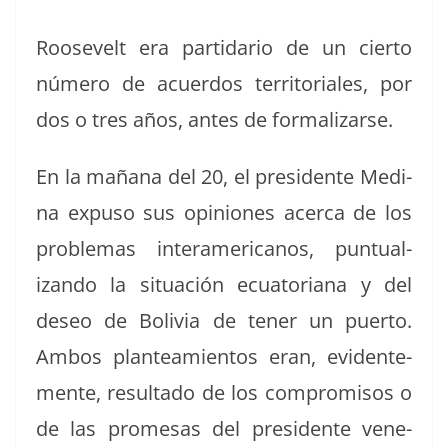
Roo­sevelt era par­tidario de un cier­to
número de acuer­dos ter­ri­to­ri­ales, por
dos o tres años, antes de formalizarse.
En la mañana del 20, el pres­i­dente Med­i­
na expu­so sus opin­iones acer­ca de los
prob­le­mas inter­amer­i­canos, pun­tu­al­
izan­do la situación ecu­a­to­ri­ana y del
deseo de Bolivia de ten­er un puer­to.
Ambos planteamien­tos eran, evi­den­te­
mente, resul­ta­do de los com­pro­misos o
de las prome­sas del pres­i­dente vene­