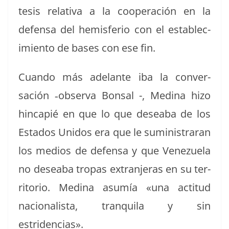
tesis rel­a­ti­va a la coop­eración en la
defen­sa del hem­is­fe­rio con el establec­
imien­to de bases con ese fin.
Cuan­do más ade­lante iba la con­ver­
sación ‑obser­va Bon­sal -, Med­i­na hizo
hin­capié en que lo que desea­ba de los
Esta­dos Unidos era que le sum­in­is­traran
los medios de defen­sa y que Venezuela
no desea­ba tropas extran­jeras en su ter­
ri­to­rio. Med­i­na asumía «una acti­tud
nacional­ista, tran­quila y sin
estridencias».