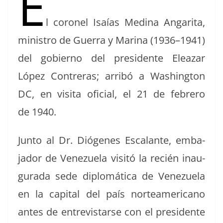
E
l coro­nel Isaías Med­i­na Angari­ta,
min­istro de Guer­ra y Mari­na (1936–1941)
del gob­ier­no del pres­i­dente Eleazar
López Con­tr­eras; arribó a Wash­ing­ton
DC, en visi­ta ofi­cial, el 21 de febrero
de 1940.
Jun­to al Dr. Dió­genes Escalante, emba­
jador de Venezuela vis­itó la recién inau­
gu­ra­da sede diplomáti­ca de Venezuela
en la cap­i­tal del país norteam­er­i­cano
antes de entre­vis­tarse con el pres­i­dente