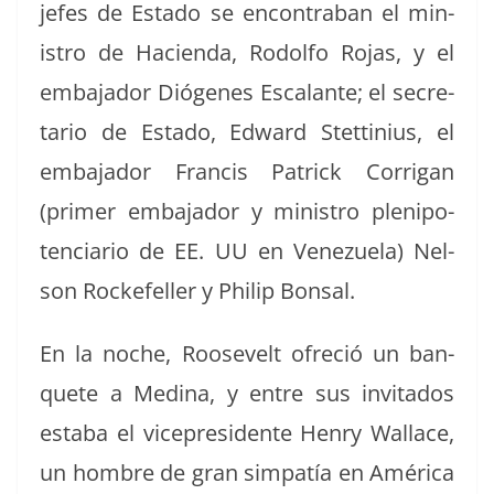
jefes de Esta­do se encon­tra­ban el min­
istro de Hacien­da, Rodol­fo Rojas, y el
emba­jador Dió­genes Escalante; el sec­re­
tario de Esta­do, Edward Stet­tinius, el
emba­jador Fran­cis Patrick Cor­ri­g­an
(primer emba­jador y min­istro plenipo­
ten­cia­rio de EE. UU en Venezuela) Nel­
son Rock­e­feller y Philip Bonsal.
En la noche, Roo­sevelt ofre­ció un ban­
quete a Med­i­na, y entre sus invi­ta­dos
esta­ba el vicepres­i­dente Hen­ry Wal­lace,
un hom­bre de gran sim­patía en Améri­ca