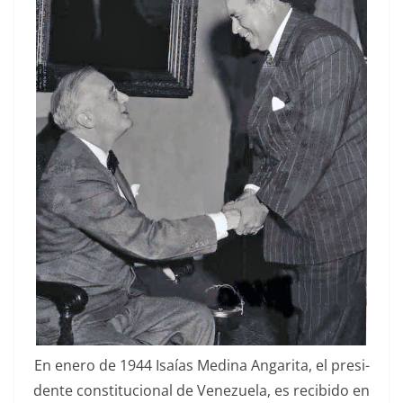
En enero de 1944 Isaías Med­i­na Angari­ta, el pres­i­
dente con­sti­tu­cional de Venezuela, es recibido en