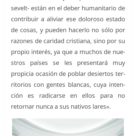
sevelt- están en el deber human­i­tario de
con­tribuir a aliviar ese doloroso esta­do
de cosas, y pueden hac­er­lo no sólo por
razones de cari­dad cris­tiana, sino por su
pro­pio interés, ya que a muchos de nue­
stros país­es se les pre­sen­tará muy
prop­i­cia ocasión de poblar desier­tos ter­
ri­to­rios con gentes blan­cas, cuya inten­
ción es radi­carse en ellos para no
retornar nun­ca a sus nativos lares».