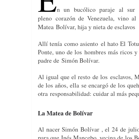
k
n
un bucóli­co para­je al sur
pleno
corazón de Venezuela, vino al 
Matea
Bolí­var, hija y nieta de esclavos
Allí tenía como asien­to
el hato El Tot
Ponte, uno de los
hom­bres más ricos y 
padre de
Simón Bolí­var.
Al igual que el resto de los
esclavos, M
de los años, ella
se encar­gó de los que­
otra
respon­s­abil­i­dad: cuidar al más pe
La Matea de Bolívar
Al nac­er Simón Bolí­var , el 24 de juli
para que Inés Mance­bo, veci­na de los B