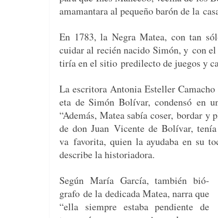
ama­man­tara al pequeño barón de la cas
En 1783, la Negra Matea, con tan s
cuidar al recién naci­do Simón, y
con el
tiría en el sitio
predilec­to de jue­gos y 
La escrito­ra Anto­nia Esteller Cama­ch
eta de Simón Bolí­var, con­den­só
en un
“Además, Matea sabía coser,
bor­dar y p
de don Juan
Vicente de Bolí­var, tenía 
va
favorita, quien la ayud­a­ba en su to
describe la historiadora.
Según María Gar­cía, tam­bién bió­
grafo
de la ded­i­ca­da Matea, nar­ra que
“ella siem­pre esta­ba pen­di­ente de