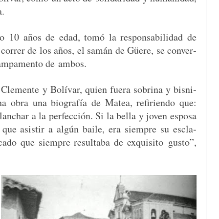
a.
ólo
10 años de edad, tomó la respon­s­abil­i­dad de
 cor­rer de los años, el samán de Güere, se con­ver­
cam­pa­men­to de ambos.
o
Clemente y Bolí­var, quien fuera sob­ri­na y bis­ni­
a obra una biografía de Matea, refirien­do que:
lan­char a la per­fec­ción. Si la bel­la y joven esposa
que asi­s­tir a algún baile, era siem­pre su escla­
ca­do que siem­pre resulta­ba de exquis­i­to
gus­to”,