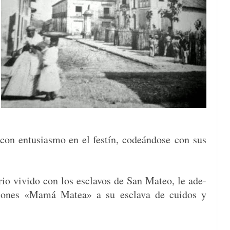
 con entu­si­as­mo en el fes­tín, codeán­dose
con sus
rio vivi­do con los esclavos de San Mateo, le ade­
siones «Mamá Matea» a su escla­va de cui­dos y