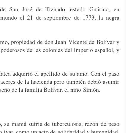
 de San José de Tiz­na­do, esta­do Guári­co, en
mun­do el 21 de sep­tiem­bre de 1773, la negra
u­mo, propiedad de don Juan Vicente de Bolí­var y
poderosos de las colo­nias del impe­rio español, y
atea adquir­ió el apel­li­do de su amo. Con el paso
hac­eres de la hacien­da pero tam­bién debió asumir
queño de la famil­ia Bolí­var, el niño Simón.
o, su mamá sufría de tuber­cu­lo­sis, razón
de peso
olí­var, como un acto de
sol­i­dari­dad y humanidad,