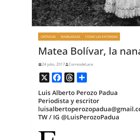
CRÓNICAS
SEMBLANZAS
TODAS LAS ENTRADAS
Matea Bolívar, la nan
24 julio, 2017
CorreodeLara
X
F
T
C
a
h
o
Luis Alberto Perozo Padua
c
re
m
Periodista y escritor
e
a
p
luisalbertoperozopadua@gmail.
b
d
ar
TW / IG @LuisPerozoPadua
E
o
s
tir
o