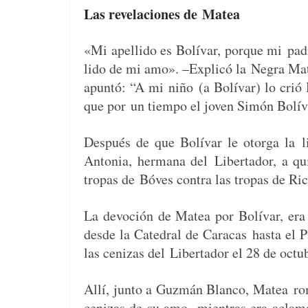
Las revelaciones de Matea
«Mi apel­li­do es Bolí­var, porque mi
pad
li­do de mi amo». –Explicó la
Negra Mate
apun­tó: “A mi niño
(a Bolí­var) lo crió 
que por
un tiem­po el joven Simón Bolí­
Después de que Bolí­var le otor­ga la
l
Anto­nia, her­mana del
Lib­er­ta­dor, a 
tropas de
Bóves con­tra las tropas de Ric
La devo­ción de Matea por Bolí­var, er
des­de la Cat­e­dral de Cara­cas
has­ta el 
las cenizas del
Lib­er­ta­dor el 28 de oct
Allí, jun­to a Guzmán Blan­co, Matea
ro
cenizas de su amo,
mien­tras era acla­