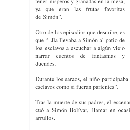
ten­er
nísper­os y granadas en la mesa,
ya que eran las fru­tas favoritas
de Simón”.
Otro de los episo­dios que describe, es
que “Ella llev­a­ba a Simón al patio de
los
esclavos a escuchar a algún viejo
nar­rar cuen­tos de fan­tas­mas y
duendes.
Durante los saraos, el niño par­tic­i­pa­ba
esclavos como si fuer­an parientes”.
Tras la muerte de sus padres, el
esce­na
cuó a Simón Bolí­var,
lla­mar en oca­
arrullos.