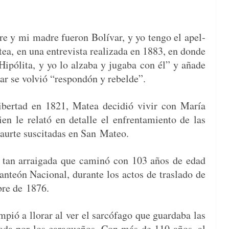
re y mi madre fueron Bolí­var, y yo ten­go el apel­
a, en una entre­vista real­iza­da en 1883, en donde
Hipóli­ta, y yo lo alz­a­ba y juga­ba con él” y añade
var se volvió “respondón y rebelde”.
ib­er­tad en 1821, Matea decidió vivir con María
quien le relató en detalle el enfrentamien­to de las
au­rte sus­ci­tadas en San Mateo.
a
tan arraiga­da que cam­inó con 103 años de edad
Pan­teón Nacional, durante los actos de trasla­do de
ubre de 1876.
mpió a llo­rar al ver el sar­cófa­go que guard­a­ba las
ma­da por los caraque­ños. Con más de 110 años, al