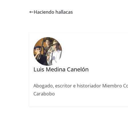
c
re
m
k
e
a
p
Haciendo hallacas
b
d
ar
o
s
tir
o
k
Luis Medina Canelón
Abogado, escritor e historiador Miembro Co
Carabobo