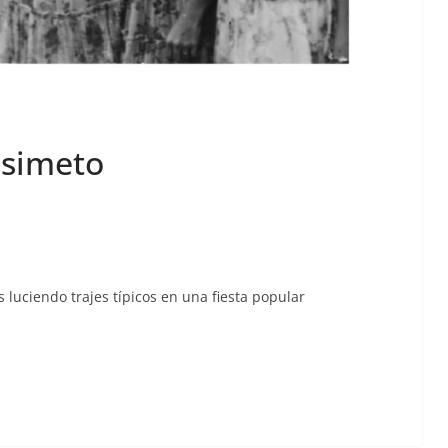
isimeto
lucien­do tra­jes típi­cos en una fies­ta popular