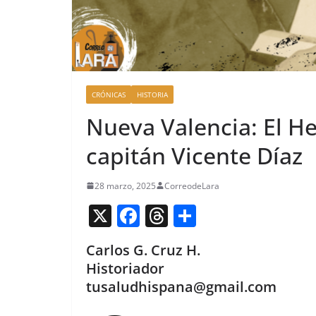
CRÓNICAS
HISTORIA
Nueva Valencia: El H
capitán Vicente Díaz
28 marzo, 2025
CorreodeLara
X
F
T
C
a
h
o
Carlos G. Cruz H.
c
re
m
Historiador
e
a
p
tusaludhispana@gmail.com
b
d
ar