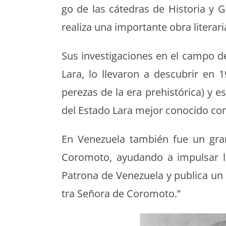
go de las cát­e­dras de His­to­ria y 
real­iza una impor­tante obra lit­er­ar
Sus inves­ti­ga­ciones en el cam­po d
Lara, lo lle­varon a des­cubrir en 
perezas de la era pre­históri­ca) y e
del Esta­do Lara mejor cono­ci­do com
En Venezuela tam­bién fue un gran 
Coro­mo­to, ayu­dan­do a impul­sar 
Patrona de Venezuela y pub­li­ca un lib
tra Seño­ra de Coromoto.”