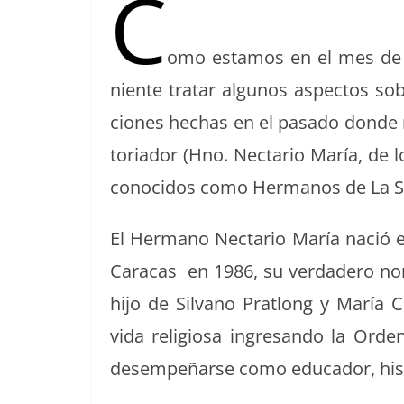
C
o
s
tir
o
omo esta­mos en el mes de la
k
niente tratar algunos aspec­tos sobr
ciones hechas en el pasa­do donde res
to­ri­ador (Hno. Nec­tario María, de
cono­ci­dos como Her­manos de La Sa
El Her­mano Nec­tario María nació 
Cara­cas en 1986, su ver­dadero nom­
hijo de Sil­vano Prat­long y María C
vida reli­giosa ingre­san­do la Or
desem­peñarse como edu­cador, his­to­