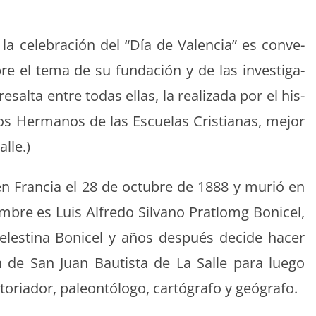
 cel­e­bración del “Día de Valen­cia” es con­ve­
e el tema de su fun­dación y de las inves­ti­ga­
alta entre todas ellas, la real­iza­da por el his­
 los Her­manos de las Escue­las Cris­tianas, mejor
lle.)
en Fran­cia el 28 de octubre de 1888 y murió en
bre es Luis Alfre­do Sil­vano Prat­lomg Bon­i­cel,
elesti­na Bon­i­cel y años después decide hac­er
den de San Juan Bautista de La Salle para luego
ri­ador, pale­on­tól­o­go, cartó­grafo y geógrafo.