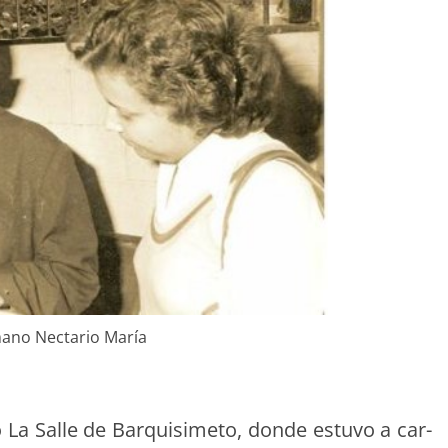
ano Nec­tario María
io La Salle de Bar­quisime­to, donde estu­vo a car­