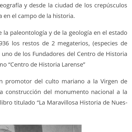
Geografía y des­de la ciu­dad de los crepús­cu­los
ia en el cam­po de la historia.
e la pale­on­tología y de la geología en el esta­do
1936 los restos de 2 mega­te­rios, (especies de
s uno de los Fun­dadores del Cen­tro de His­to­ria
o “Cen­tro de His­to­ria Larense”
pro­mo­tor del cul­to mar­i­ano a la Vir­gen de
la con­struc­ción del mon­u­men­to nacional a la
ro tit­u­la­do “La Mar­avil­losa His­to­ria de Nues­