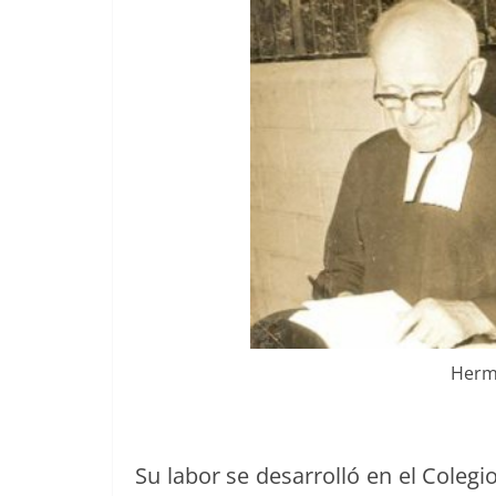
Her­m
Su labor se desar­rol­ló en el Cole­g