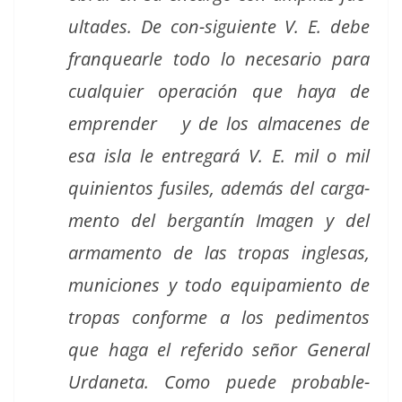
ul­tades. De con-sigu­iente V. E. debe
fran­quear­le todo lo nece­sario para
cualquier operación que haya de
empren­der y de los almacenes de
esa isla le entre­gará V. E. mil o mil
quinien­tos fusiles, además del carga­
men­to del bergan­tín Ima­gen y del
arma­men­to de las tropas ingle­sas,
muni­ciones y todo equipamien­to de
tropas con­forme a los ped­i­men­tos
que haga el referi­do señor Gen­er­al
Urdane­ta. Como puede prob­a­ble­