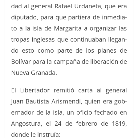
dad al gen­er­al Rafael Urdane­ta, que era
diputa­do, para que partiera de inmedi­a­
to a la isla de Mar­gari­ta a orga­ni­zar las
tropas ingle­sas que con­tinu­a­ban lle­gan­
do esto como parte de los planes de
Bolí­var para la cam­paña de lib­eración de
Nue­va Granada.
El Lib­er­ta­dor remi­tió car­ta al gen­er­al
Juan Bautista Aris­men­di, quien era gob­
er­nador de la isla, un ofi­cio fecha­do en
Angos­tu­ra, el 24 de febrero de 1819,
donde le instruía: