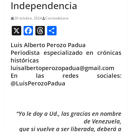
Independencia
26 octubre, 2024
CorreodeLara
X
F
T
C
a
h
o
Luis Alberto Perozo Padua
c
re
m
Periodista especializado en crónicas
e
a
p
históricas
b
d
ar
luisalbertoperozopadua@gmail.com
o
s
tir
En las redes sociales:
@LuisPerozoPadua
o
k
“Yo le doy a Ud., las gracias en nombre
de Venezuela,
que si vuelve a ser liberada, deberá a