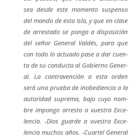
sea des­de este momen­to sus­pen­so
del man­do de esta Isla, y que en clase
de arresta­do se pon­ga a dis­posi­ción
del señor Gen­er­al Valdés, para que
con todo lo actu­a­do pase a dar cuen­
ta de su con­duc­ta al Gob­ier­no Gen­er­
al. La con­tra­ven­ción a esta orden
será una prue­ba de inobe­di­en­cia a la
autori­dad supre­ma, bajo cuyo nom­
bre impon­go arresto a vues­tra Exce­
len­cia. ‑Dios guarde a vues­tra Exce­
len­cia muchos años. ‑Cuar­tel Gen­er­al