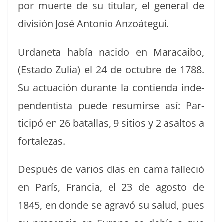
por muerte de su tit­u­lar, el gen­er­al de
división José Anto­nio Anzoátegui.
Urdane­ta había naci­do en Mara­cai­bo,
(Esta­do Zulia) el 24 de octubre de 1788.
Su actuación durante la con­tien­da inde­
pen­den­tista puede resumirse así: Par­
ticipó en 26 batal­las, 9 sitios y 2 asaltos a
fortalezas.
Después de var­ios días en cama fal­l­e­ció
en París, Fran­cia, el 23 de agos­to de
1845, en donde se agravó su salud, pues