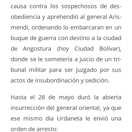
causa con­tra los sospe­chosos de des­
obe­di­en­cia y apre­hendió al gen­er­al Aris­
men­di, orde­nan­do lo embar­caran en un
buque de guer­ra con des­ti­no a la ciu­dad
de Angos­tu­ra (hoy Ciu­dad Bolí­var),
donde se le some­tería a juicio de un tri­
bunal mil­i­tar para ser juz­ga­do por sus
actos de insub­or­di­nación y sedición.
Has­ta el 28 de mayo duró la abier­ta
insur­rec­ción del gen­er­al ori­en­tal, ya que
ese mis­mo día Urdane­ta le envió una
orden de arresto: