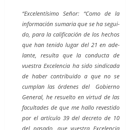
“Exce­len­tísi­mo Señor: “Como de la
infor­ma­ción sumaria que se ha segui­
do, para la cal­i­fi­cación de los hechos
que han tenido lugar del 21 en ade­
lante, resul­ta que la con­duc­ta de
vues­tra Exce­len­cia ha sido sindi­ca­da
de haber con­tribui­do a que no se
cum­plan las órdenes del Gob­ier­no
Gen­er­al, he resuel­to en vir­tud de las
fac­ul­tades de que me hal­lo revesti­do
por el artícu­lo 39 del decre­to de 10
del pasa­do, que vues­tra Exce­len­cia