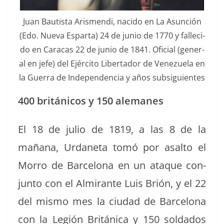
Juan Bautista Aris­men­di, naci­do en La Asun­ción
(Edo. Nue­va Espar­ta) 24 de junio de 1770 y fal­l­e­ci­
do en Cara­cas 22 de junio de 1841. Ofi­cial (gen­er­
al en jefe) del Ejérci­to Lib­er­ta­dor de Venezuela en
la Guer­ra de Inde­pen­den­cia y años subsiguientes
400 británi­cos y 150 alemanes
El 18 de julio de 1819, a las 8 de la
mañana, Urdane­ta tomó por asalto el
Mor­ro de Barcelona en un ataque con­
jun­to con el Almi­rante Luis Brión, y el 22
del mis­mo mes la ciu­dad de Barcelona
con la Legión Británi­ca y 150 sol­da­dos