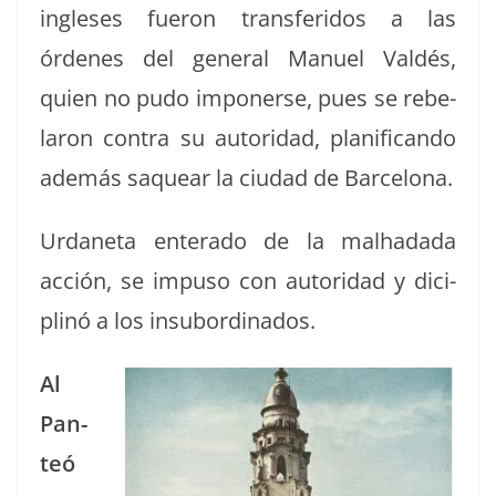
ingle­ses fueron trans­feri­dos a las
órdenes del gen­er­al Manuel Valdés,
quien no pudo impon­erse, pues se rebe­
laron con­tra su autori­dad, plan­i­f­i­can­do
además saque­ar la ciu­dad de Barcelona.
Urdane­ta enter­a­do de la mal­hada­da
acción, se impu­so con autori­dad y dici­
plinó a los insubordinados.
Al
Pan­
teó