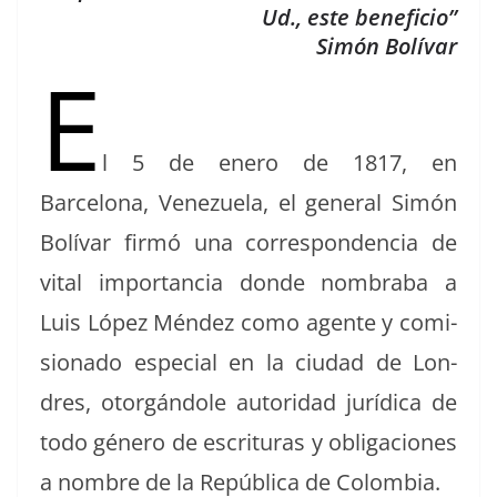
Ud., este beneficio”
Simón Bolívar
E
l 5 de enero de 1817, en
Barcelona, Venezuela, el gen­er­al Simón
Bolí­var fir­mó una cor­re­spon­den­cia de
vital impor­tan­cia donde nom­bra­ba a
Luis López Mén­dez como agente y comi­
sion­a­do espe­cial en la ciu­dad de Lon­
dres, otorgán­dole autori­dad jurídi­ca de
todo género de escrit­uras y obliga­ciones
a nom­bre de la Repúbli­ca de Colombia.