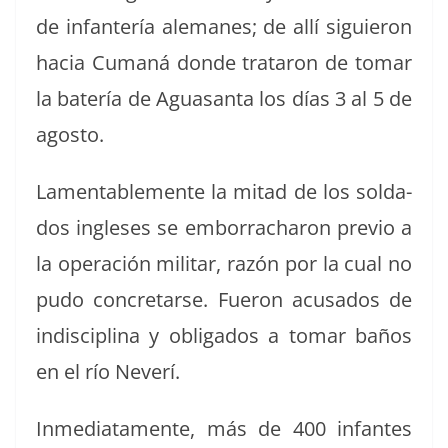
de infan­tería ale­manes; de allí sigu­ieron
hacia Cumaná donde trataron de tomar
la batería de Aguas­an­ta los días 3 al 5 de
agosto.
Lam­en­ta­ble­mente la mitad de los sol­da­
dos ingle­ses se embor­racharon pre­vio a
la operación mil­i­tar, razón por la cual no
pudo conc­re­tarse. Fueron acu­sa­dos de
indis­ci­plina y oblig­a­dos a tomar baños
en el río Neverí.
Inmedi­ata­mente, más de 400 infantes