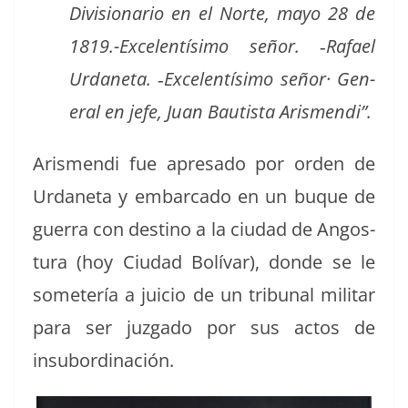
Divi­sion­ario en el Norte, mayo 28 de
1819.-Excelentísimo señor. ‑Rafael
Urdane­ta. ‑Exce­len­tísi­mo señor· Gen­
er­al en jefe, Juan Bautista Arismendi”.
Aris­men­di fue apre­sa­do por orden de
Urdane­ta y embar­ca­do en un buque de
guer­ra con des­ti­no a la ciu­dad de Angos­
tu­ra (hoy Ciu­dad Bolí­var), donde se le
some­tería a juicio de un tri­bunal mil­i­tar
para ser juz­ga­do por sus actos de
insubordinación.