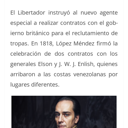
El Lib­er­ta­dor instruyó al nue­vo agente
espe­cial a realizar con­tratos con el gob­
ier­no británi­co para el reclu­tamien­to de
tropas. En 1818, López Mén­dez fir­mó la
cel­e­bración de dos con­tratos con los
gen­erales Elson y J. W. J. Enlish, quienes
arrib­aron a las costas vene­zolanas por
lugares diferentes.