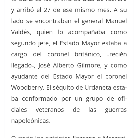
y arribó el 27 de ese mis­mo mes. A su
lado se encon­tra­ban el gen­er­al Manuel
Valdés, quien lo acom­paña­ba como
segun­do jefe, el Esta­do May­or esta­ba a
car­go del coro­nel británi­co, ‑recién
llegado‑, José Alber­to Gilmore, y como
ayu­dante del Esta­do May­or el coro­nel
Wood­ber­ry. El séquito de Urdane­ta esta­
ba con­for­ma­do por un grupo de ofi­
ciales vet­er­a­nos de las guer­ras
napoleónicas.