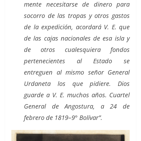
mente nece­si­tarse de dinero para
socor­ro de las tropas y otros gas­tos
de la expe­di­ción, acor­dará V. E. que
de las cajas nacionales de esa isla y
de otros cua­lesquiera fon­dos
pertenecientes al Esta­do se
entreguen al mis­mo señor Gen­er­al
Urdane­ta los que pidiere. Dios
guarde a V. E. muchos años. Cuar­tel
Gen­er­al de Angos­tu­ra, a 24 de
febrero de 1819–9° Bolívar”.