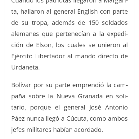
Cuan­do los patri­o­tas lle­garon a Mar­gari­
ta, hal­laron al gen­er­al Eng­lish con parte
de su tropa, además de 150 sol­da­dos
ale­manes que pertenecían a la expe­di­
ción de Elson, los cuales se unieron al
Ejérci­to Lib­er­ta­dor al man­do direc­to de
Urdaneta.
Bolí­var por su parte emprendió la cam­
paña sobre la Nue­va Grana­da en soli­
tario, porque el gen­er­al José Anto­nio
Páez nun­ca llegó a Cúcu­ta, como ambos
jefes mil­itares habían acordado.