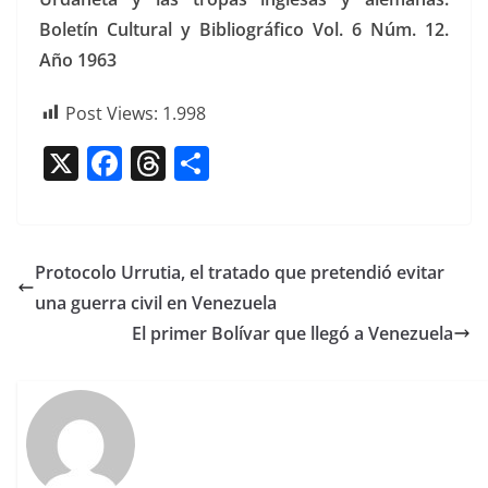
Boletín Cul­tur­al y Bib­li­ográ­fi­co Vol. 6 Núm. 12.
Año 1963
Post Views:
1.998
X
F
T
C
a
h
o
c
re
m
e
a
p
Protocolo Urrutia, el tratado que pretendió evitar
b
d
ar
una guerra civil en Venezuela
o
s
tir
El primer Bolívar que llegó a Venezuela
o
k