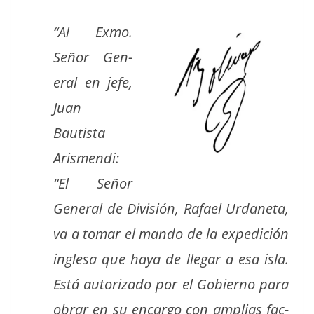
“Al Exmo.
Señor Gen­
er­al en jefe,
Juan
Bautista
Aris­men­di:
“El Señor
Gen­er­al de División, Rafael Urdane­ta,
va a tomar el man­do de la expe­di­ción
ingle­sa que haya de lle­gar a esa isla.
Está autor­iza­do por el Gob­ier­no para
obrar en su encar­go con amplias fac­