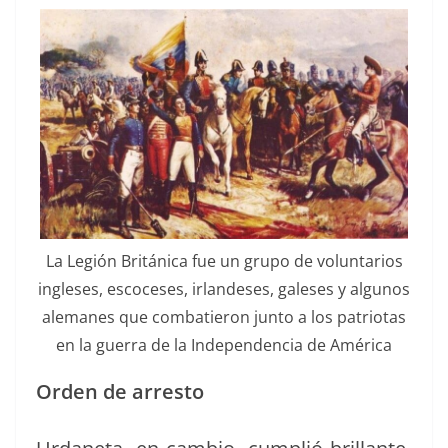
La Legión Británi­ca fue un grupo de vol­un­tar­ios
ingle­ses, esco­ce­ses, irlan­deses, gale­ses y algunos
ale­manes que com­bat­ieron jun­to a los patri­o­tas
en la guer­ra de la Inde­pen­den­cia de América
Orden de arresto