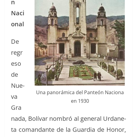
n
Naci
onal
De
regr
e­so
de
Nue­
Una panorámi­ca del Pan­teón Naciona
va
en 1930
Gra
na­da, Bolí­var nom­bró al gen­er­al Urdane­
ta coman­dante de la Guardia de Hon­or,