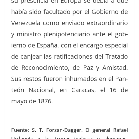
su pres­en­cia en Europa se debía a que
había sido fac­ul­ta­do por el Gob­ier­no de
Venezuela como envi­a­do extra­or­di­nario
y min­istro plenipo­ten­cia­rio ante el gob­
ier­no de España, con el encar­go espe­cial
de can­jear las rat­i­fi­ca­ciones del Trata­do
de Reconocimien­to, de Paz y Amis­tad.
Sus restos fueron inhu­ma­dos en el Pan­
teón Nacional, en Cara­cas, el 16 de
mayo de 1876.
Fuente: S. T. Forzan-Dag­ger. El gen­er­al Rafael
Urdane­ta y las tropas ingle­sas y ale­m­anas.