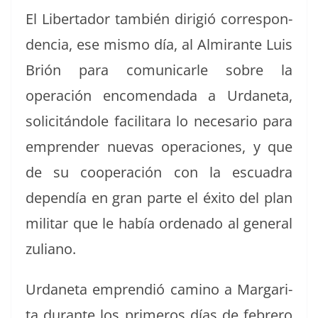
El Lib­er­ta­dor tam­bién dirigió cor­re­spon­
den­cia, ese mis­mo día, al Almi­rante Luis
Brión para comu­ni­car­le sobre la
operación encomen­da­da a Urdane­ta,
solic­itán­dole facil­i­tara lo nece­sario para
empren­der nuevas opera­ciones, y que
de su coop­eración con la escuadra
dependía en gran parte el éxi­to del plan
mil­i­tar que le había orde­na­do al gen­er­al
zuliano.
Urdane­ta emprendió camino a Mar­gari­
ta durante los primeros días de febrero