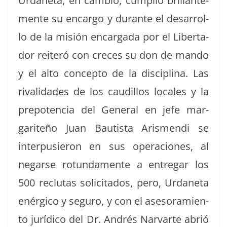
Urdane­ta, en cam­bio, cumplió bril­lante­
mente su encar­go y durante el desar­rol­
lo de la mis­ión encar­ga­da por el Lib­er­ta­
dor reit­eró con cre­ces su don de man­do
y el alto con­cep­to de la dis­ci­plina. Las
rival­i­dades de los caudil­los locales y la
pre­po­ten­cia del Gen­er­al en jefe mar­
gariteño Juan Bautista Aris­men­di se
inter­pusieron en sus opera­ciones, al
negarse rotun­da­mente a entre­gar los
500 reclu­tas solic­i­ta­dos, pero, Urdane­ta
enér­gi­co y seguro, y con el aseso­ramien­
to jurídi­co del Dr. Andrés Nar­varte abrió