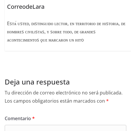
CorreodeLara
Esᴛᴀ́ ᴜsᴛᴇᴅ, ᴅɪsᴛɪɴɢᴜɪᴅᴏ ʟᴇᴄᴛᴏʀ, ᴇɴ ᴛᴇʀʀɪᴛᴏʀɪᴏ ᴅᴇ ʜɪsᴛᴏʀɪᴀ, ᴅᴇ
ʜᴏᴍʙʀᴇs ᴄɪᴠɪʟɪsᴛᴀs, ʏ sᴏʙʀᴇ ᴛᴏᴅᴏ, ᴅᴇ ɢʀᴀɴᴅᴇs
ᴀᴄᴏɴᴛᴇᴄɪᴍɪᴇɴᴛᴏs ϙᴜᴇ ᴍᴀʀᴄᴀʀᴏɴ ᴜɴ ʜɪᴛo
Deja una respuesta
Tu dirección de correo electrónico no será publicada.
Los campos obligatorios están marcados con
*
Comentario
*