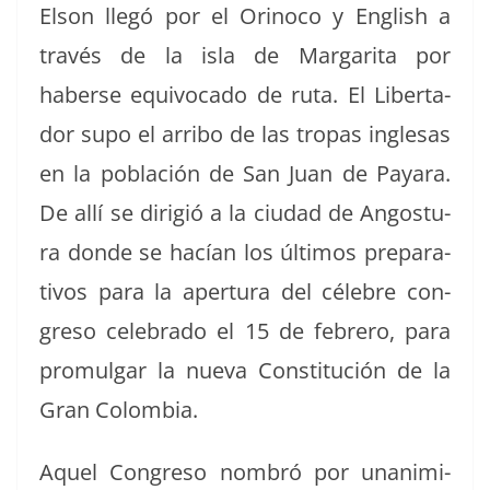
Elson llegó por el Orinoco y Eng­lish a
través de la isla de Mar­gari­ta por
haberse equiv­o­ca­do de ruta. El Lib­er­ta­
dor supo el arri­bo de las tropas ingle­sas
en la población de San Juan de Payara.
De allí se dirigió a la ciu­dad de Angos­tu­
ra donde se hacían los últi­mos prepar­a­
tivos para la aper­tu­ra del céle­bre con­
gre­so cel­e­bra­do el 15 de febrero, para
pro­mul­gar la nue­va Con­sti­tu­ción de la
Gran Colombia.
Aquel Con­gre­so nom­bró por una­n­im­i­